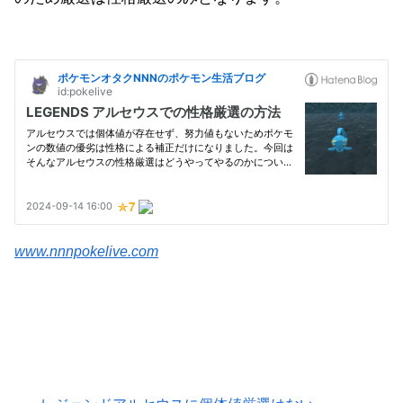
www.nnnpokelive.com