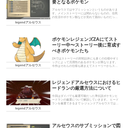
要となるポケモン
アルセウスではサブミッションというものがありま
す。メインストーリーには関わらないものの、住民
の生活やポケモン観などが見れて面白いものだった
り、幻のポケモンや色違い、リージョンフォームが
legendアルセウス
入手できるお得なものもあります。 でも、ポケモン
を捕まえに行っても何を捕まえるのか覚えてなくて
見逃したりしてしまいますよね。 今回はそんなポケ
モンたちをまとめてチェックできるようにしとこう
ポケモンレジェンズZAにてスト
かなと思います。 必要なポケモンとサブミッション
番号 ケムッソ サブミッション1 コリンク サブミッシ
ーリー中〜ストーリー後に育成す
ョン3 ブイゼル サブミッション4 イシツブテ 12 ヒ
べきポケモンたち
ポポタス♂♀ 24 ミミロル 25 じめんタイプ 27 仲の
いいポケモ…
ZAではストーリーの対戦以外にも多くの仕様やギミ
ックによって汎用性のあるポケモンが異なります。
legendアルセウス
今作はそれらの仕様も踏まえてストーリーからスト
ーリー後の育成などにも使える便利なポケモンたち
を紹介します。
レジェンドアルセウスにおけるヒ
ードランの厳選方法について
今回はダイパでも厳選可能だった準伝説ポケモンヒ
ードランの厳選について解説していきます。 ヒード
ランを厳選できるまで レジェンドアルセウスでは伝
説幻の色違いは出ない 厳選できるのは性格のみ ヒー
legendアルセウス
ドランのおすすめ性格 厳選方法 まとめ
アルセウスのサブミッションで図