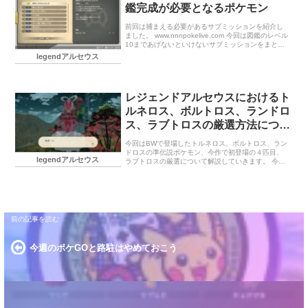
鑑完成が必要となるポケモン
前回は捕まえる必要があるサブミッションを紹介し
ました。 www.nnnpokelive.com 今回は図鑑のレベル
10まであげないといけないサブミッションをまとめ
ました。図鑑はそこまで気にしなくてもレベル10に
legendアルセウス
なることが多いですが、中には技をしっかり打たせ
たり、数が少ない中、捕まえないといけないポケモ
ンたちも多いのでまとめてしっかりおぼえておきま
しょう。
レジェンドアルセウスにおけるト
ルネロス、ボルトロス、ランドロ
ス、ラブトロスの厳選方法につい
て
今回はBWで登場したトルネロス、ボルトロス、ラン
ドロスの準伝説ポケモン、今作で初登場の４匹目、
legendアルセウス
ラブトロスの厳選について解説していきます。 今ま
でのトルネロス、ボルトロス、ランドロスの入手に
ついて ラブトロス以外の３匹については対戦でもか
なり使われており、多くの作品に登場しています。
そのため、わざわざレジェンドアルセウスで厳選す
る必要はありません。ですが、捕獲しないとラブト
ロスが厳選できないので捕獲は必須となります。 ４
匹を厳選できるまで レジェンドアルセウスでは伝説
幻の色違いは出ない 厳選できるのは性格のみ ４匹の
おすすめ性格 厳選方法 まとめ
今週のポケGOと路駐はやめておこう