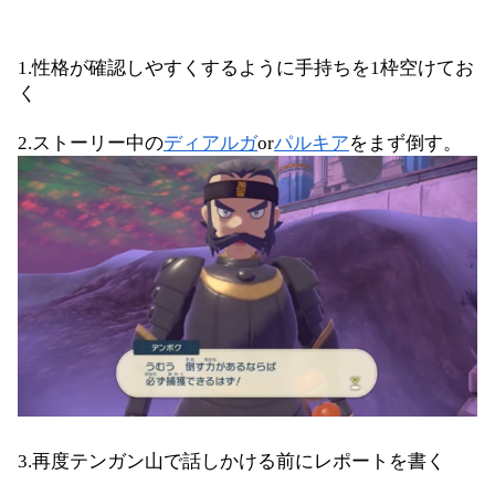
1.性格が確認しやすくするように手持ちを1枠空けてお
く
2.ストーリー中の
ディアルガ
or
パルキア
をまず倒す。
3.再度テンガン山で話しかける前にレポートを書く