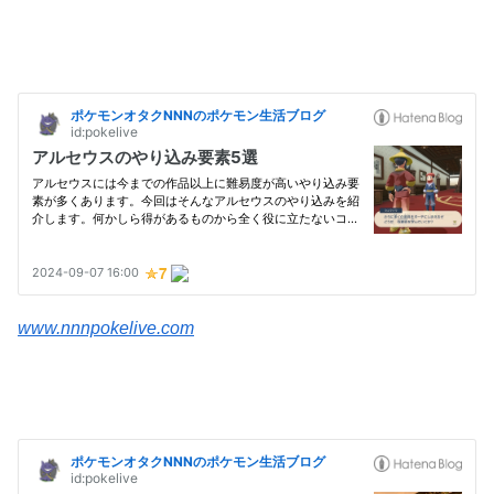
www.nnnpokelive.com