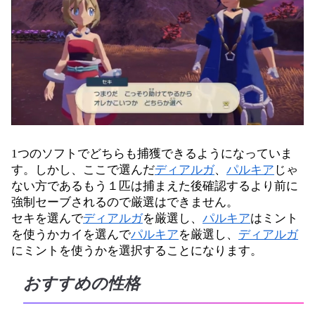
1つのソフトでどちらも捕獲できるようになっていま
す。しかし、ここで選んだ
ディアルガ
、
パルキア
じゃ
ない方であるもう１匹は捕まえた後確認するより前に
強制セーブされるので厳選はできません。
セキを選んで
ディアルガ
を厳選し、
パルキア
はミント
を使うかカイを選んで
パルキア
を厳選し、
ディアルガ
にミントを使うかを選択することになります。
おすすめの性格