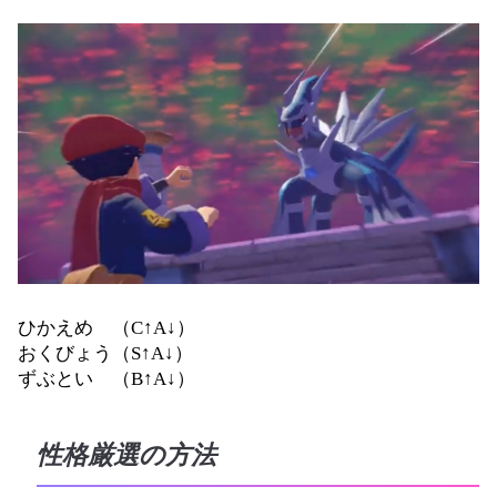
ひかえめ （C↑A↓）
おくびょう（S↑A↓）
ずぶとい （B↑A↓）
性格厳選の方法