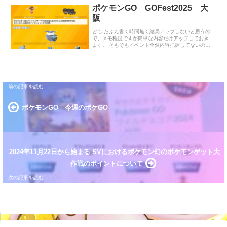
ポケモンGO GOFest2025 大
阪
ども たぶん書く時間無く結局アップしないと思うの
で、メモ程度ですが簡単な内容だけアップしておき
ます。 そもそもイベント全然内容把握してないの
で、また追記はしておきます。 大阪 – Pokémon GO
Fest ↑公式イベントサイトURLです。 イベントに伴
い色んなキャンペーンなどもあるのでチェックして
みてください。 ブログではゲームプレイの内容を書
いておきます。 初登場 ・ボルケニオン（入手方法
スペシャルリサーチ） ・ザシアンけんのおう/ザマゼ
ンタたてのおう（入手方法 フォルムチェンジ） ※フ
ォルムチェンジ条件 エナジー1000+飴30+アイアン
ヘッドを覚えた個体 ※一度フォルムチェンジを…
ポケモンGO 今週のポケGO
2024年11月22日から始まる SVにおけるポケモン幻のポケモンゲット大
作戦のポイントについて