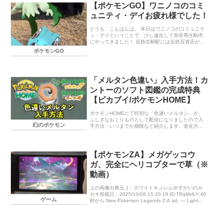
【ポケモンGO】ワニノコのコミ
ュニティ・デイお疲れ様でした！
どうも、こんばんは。 本日はワニノコのコミュニテ
ィ・デイということで、少し遠出して奈良県生駒市
にやってきました！ 近鉄生駒駅には近鉄百貨店があ
るので、少し寄り道。 その後は、近鉄学園前駅まで
ポケモンGO
歩いてポケモンGOをプレイしました。 色違いのワ
ニノコと、「ハイドロカノン」を覚えた高個体値の
オーダイルをゲットできました。色違いはいつもど
おり高個体値はゲットできなかったです。 さらに、
「メルタン色違い」入手方法！カ
高個体値のダイマックスラッキーと色違いのヒード
ランをゲットすることが出来ました。 色違いのヒー
ントーのソフト図鑑の完成特典
ドランは、近鉄生駒駅でレイドが開催されていたと
【ピカブイ/ポケモンHOME】
ころ、結構な人が参加されていたので、その勢いで
自分も参加したらゲットできました！ …
ポケモンHOMEにて特別な「色違いメルタン」が、
ふしぎなおくりものとして配信になりましたので入
幻のポケモン
手方法・いつまでか期限など紹介します。進化方法
や入手条件のカントーのピカブイのソフト図鑑の効
率の良い埋め方や、ソフト図鑑に反映されない場合
も紹介しています。バージョン違いで埋まらない場
合の方法も紹介します。
【ポケモンZA】メガゲッコウ
ガ、完全にヘリコプターで草（※
動画）
上の画像出典元 1：ホワイトキュレム＠ずがいのカ
セキ投稿日：2025/10/08 15:20:19 ID:TRqMvlLY 40
ゲーム
秒から New Pokemon Legends Z-A ad. — Light
[…]