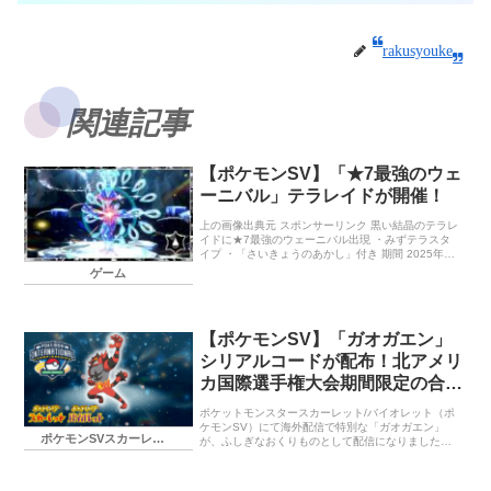
rakusyouke
関連記事
【ポケモンSV】「★7最強のウェ
ーニバル」テラレイドが開催！
上の画像出典元 スポンサーリンク 黒い結晶のテラレ
イドに★7最強のウェーニバル出現 ・みずテラスタ
イプ ・「さいきょうのあかし」付き 期間 2025年3
月14日（金）9:00～3月21日（金）8:59\ 情報元 報
ゲーム
酬 ■ […]
【ポケモンSV】「ガオガエン」
シリアルコードが配布！北アメリ
カ国際選手権大会期間限定の合言
葉
ポケットモンスタースカーレット/バイオレット（ポ
ケモンSV）にて海外配信で特別な「ガオガエン」
ポケモンSVスカーレット・バイオレット
が、ふしぎなおくりものとして配信になりました合
言葉や期限に入手方法・受け取り方について紹介し
ます。