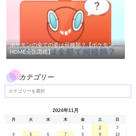
ポケモンの全ての姿は何種類？【ポケモン
HOME全国図鑑】
カテゴリー
2024年11月
月
火
水
木
金
土
日
1
2
3
4
5
6
7
8
9
10