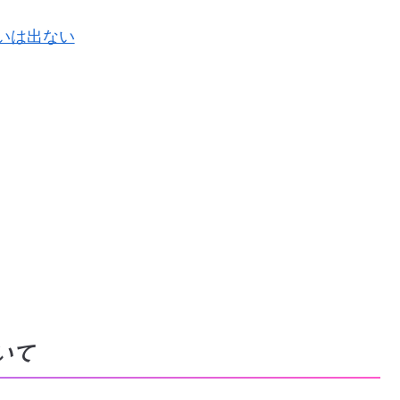
いは出ない
いて