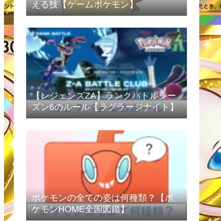
える技【ゲームポケモン】
【レジェンズZA】ランクバトルシー
ズン6のルール【ラグラージナイト】
ポケモンの全ての姿は何種類？【ポ
ケモンHOME全国図鑑】