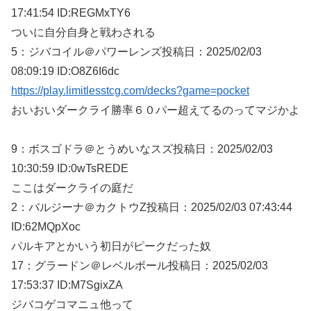
17:41:54 ID:REGMxTY6
ついに自分自身と戦わされる
5：
ジバコイル＠パワーレンズ
投稿日：2025/02/
03
08:09:19 ID:O8Z6I6dc
https://play.limitlesstcg.com/decks?game=pocket
おいおいダークライ勝率６０パー超えてるのってマジかよ
9：
ボスゴドラ＠とうめいなスズ
投稿日：2025/02/
03
10:30:59 ID:0wTsREDE
ここはダークライの庭だ
2：
バルジーナ＠カクトウZ
投稿日：2025/02/
03 07:43:44
ID:62MQpXoc
パルキアとかいう初日がピークだった奴
17：
グラードン＠レベルボール
投稿日：2025/02/
03
17:53:37 ID:M7SgixZA
ジバコゲコマニュ他って