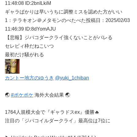
11:48:08 ID:2bnILkiM
ギャラばかりは早いうちに調整ミスを認めた方がいい
1：
テラキオン＠メタモンのべたべた
投稿日：2025/02/
03
11:46:39 ID:8dYomAJU
【悲報】ジバコダークライ強くないことがバレる
セレビィ枠だねこいつ
最初だけ騒がれる
カントー地方のゆうき
@yuki_1chiban
🌏
#ポケポケ
海外大会結果 🌏
1764人規模大会で『ギャラドスex』優勝🔥
注目の「ジバコイルダークライ」最高位は7位に