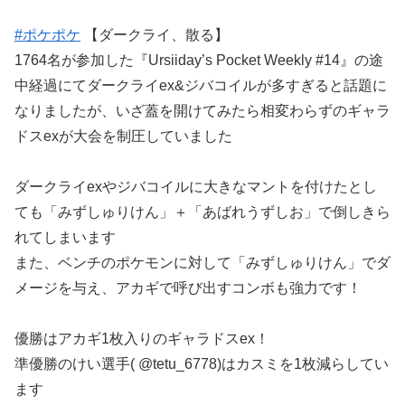
#ポケポケ
【ダークライ、散る】
1764名が参加した『Ursiiday’s Pocket Weekly #14』の途
中経過にてダークライex&ジバコイルが多すぎると話題に
なりましたが、いざ蓋を開けてみたら相変わらずのギャラ
ドスexが大会を制圧していました
ダークライexやジバコイルに大きなマントを付けたとし
ても「みずしゅりけん」＋「あばれうずしお」で倒しきら
れてしまいます
また、ベンチのポケモンに対して「みずしゅりけん」でダ
メージを与え、アカギで呼び出すコンボも強力です！
優勝はアカギ1枚入りのギャラドスex！
準優勝のけい選手( @tetu_6778)はカスミを1枚減らしてい
ます