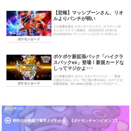
【悲報】マッシブーンさん、リオ
ルよりパンチが弱い
上の画像出典元 スポンサーリンク 1：チラチーノ＠
オニゴーリナイト投稿日：2025/05/23 18:00:41
ID:pNUQhN1c マッシブーン 2エネパンチ30リオル 2
エネパンチ40 嘘でしょ😭 […]
ポケモンカード
ポケポケ新拡張パック「ハイクラ
スパックex」登場！新規カードな
しってマジかよ･･･
上の画像出典元 元スレ スポンサーリンク ・「最強
の遺伝子(A1)」から「空と海の導き(A4)」のカードを
ポケモンカード
多数再収録、特に♦♦♦♦は登場したすべてのカードが
再収録される特別 […]
特性の発動順で素早さがわかる！【ポケモンチャンピオンズ】