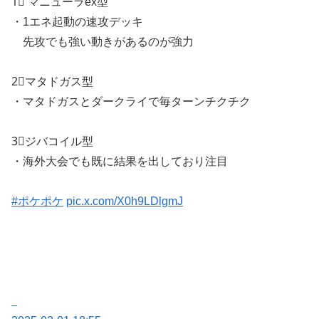
1⃣ マニューラex型
・1エネ起動の速攻デッキ
先攻でも強い動きがあるのが強力
2⃣マタドガス型
・マタドガスとダークライで毎ターンチクチク
3⃣ジバコイル型
・海外大会でも既に結果を出しており注目
#ポケポケ
pic.x.com/X0h9LDlgmJ