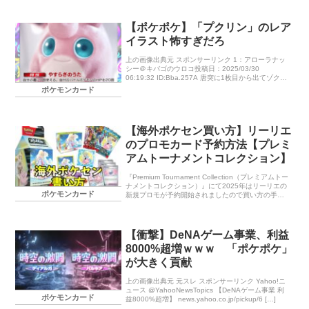
【ポケポケ】「プクリン」のレア
イラスト怖すぎだろ
上の画像出典元 スポンサーリンク 1：アローラナッ
シー＠キバゴのウロコ投稿日：2025/03/30
06:19:32 ID:Bba.257A 唐突に1枚目から出てゾクっ
てしたわ 2：キリキザン＠べにいろのたま投稿日：
ポケモンカード
20 […]
【海外ポケセン買い方】リーリエ
のプロモカード予約方法【プレミ
アムトーナメントコレクション】
『Premium Tournament Collection（プレミアムトー
ナメントコレクション）』にて2025年はリーリエの
ポケモンカード
新規プロモが予約開始されましたので買い方の手順
を紹介します。個人輸入（通販）で簡単ですがエラ
ーが出る場合の対処法や価格や発売日はいつ？など
紹介します。
【衝撃】DeNAゲーム事業、利益
8000%超増ｗｗｗ 「ポケポケ」
が大きく貢献
上の画像出典元 元スレ スポンサーリンク Yahoo!ニ
ュース @YahooNewsTopics 【DeNAゲーム事業 利
ポケモンカード
益8000%超増】 news.yahoo.co.jp/pickup/6 […]