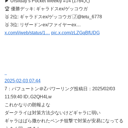
▶︎ Ursiiday’s Pocket Weekly #14 (1764人)
🏆 優勝デッキ: ギャラドスex/ゲッコウガ
🥈 2位: ギャラドスex/ゲッコウガ 🇯@tetu_6778
🥉 3位: リザードンex/ファイヤーex…
x.com/i/web/status/1…
pic.x.com/zLZGqBfUDG
2025-02-03 07:44
7：
パフュートン＠Zパワーリング
投稿日：2025/02/
03
11:59:40 ID:.G2QH4Lw
これかなりの朗報よな
ダークライは対策方法少ないけどギャラに弱い
ギャラはばら撒かれたベンチ狙撃で対策が安易になってる