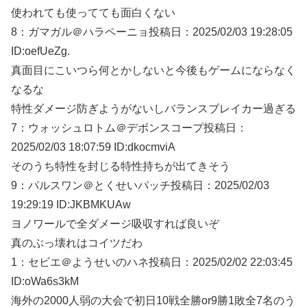
使われても使ってても面白くない
8：
ガマガル＠ハラペーニョ
投稿日：2025/02/
03 19:28:05
ID:oefUeZg.
真面目にこいつら何とかしないと今後もゲームにならなく
なるな
特性ダメージ防ぎようがないしバランスブレイカー過ぎる
7：
ウォッシュロトム＠デボンスコープ
投稿日：
2025/02/
03 18:07:59 ID:dkocmviA
そのうち特性を封じる特性持ちが出てきそう
9：
パルスワン＠とくせいパッチ
投稿日：2025/02/
03
19:29:19 ID:JKBMKUAw
ヨノワールで全ダメージ吸収すれば良いぞ
真のぶっ壊れはコイツだわ
1：
セビエ＠ようせいのハネ
投稿日：2025/02/
02 22:03:45
ID:oWa6s3kM
海外の2000人弱の大会で初日10戦全勝or9勝1敗全7名のう