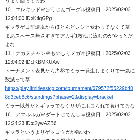
うまく回ってるわ
10：
エレキッド＠ぼうじんゴーグル
投稿日：2025/02/
03
12:04:00 ID:/KtIqGPg
ギャラゲコ前環境からほとんどレシピ変わってなくて草
まあスペース無さすぎてアカギ1枚ねじ込むのがやっとだ
よな
11：
ナカヌチャン＠ものしりメガネ
投稿日：2025/02/
03
12:04:02 ID:JKBMKUAw
トーナメント表見たら序盤でミラー発生しまくりで一気に
数減って草
https://play.limitlesstcg.com/tournament/679572f55229b40
8d3ceb8c6/standings?phase=2&display=bracket
ミラー以外だとギャラでなくリザにボコられて負けてるな
16：
アマルルガ＠ダートじてんしゃ
投稿日：2025/02/
03
12:24:23 ID:q2ywAZB6
ギャラというよりゲッコウガが強いわ