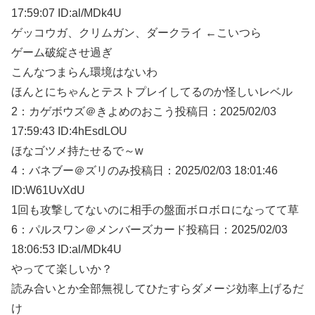
17:59:07 ID:al/MDk4U
ゲッコウガ、クリムガン、ダークライ ←こいつら
ゲーム破綻させ過ぎ
こんなつまらん環境はないわ
ほんとにちゃんとテストプレイしてるのか怪しいレベル
2：
カゲボウズ＠きよめのおこう
投稿日：2025/02/
03
17:59:43 ID:4hEsdLOU
ほなゴツメ持たせるで～w
4：
バネブー＠ズリのみ
投稿日：2025/02/
03 18:01:46
ID:W61UvXdU
1回も攻撃してないのに相手の盤面ボロボロになってて草
6：
パルスワン＠メンバーズカード
投稿日：2025/02/
03
18:06:53 ID:al/MDk4U
やってて楽しいか？
読み合いとか全部無視してひたすらダメージ効率上げるだ
け