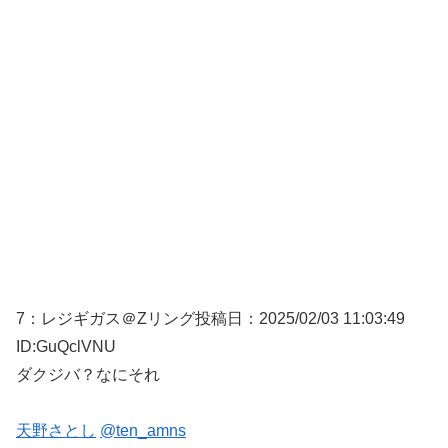
7：
レジギガス＠Zリング
投稿日：2025/02/
03 11:03:49
ID:GuQclVNU
ダクジバ？なにそれ
天野さとし
@ten_amns