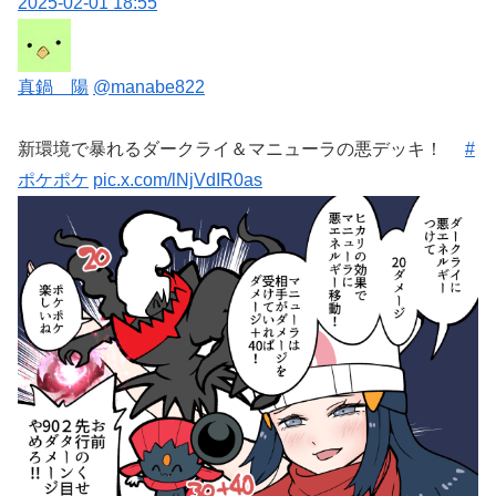
2025-02-01 18:55
真鍋 陽
@manabe822
新環境で暴れるダークライ＆マニューラの悪デッキ！
#
ポケポケ
pic.x.com/lNjVdIR0as