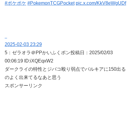
#ポケポケ
#PokemonTCGPocket
pic.x.com/KkV8eWgUDf
2025-02-03 23:29
5：
ゼラオラ＠PPかいふくポン
投稿日：2025/02/
03
00:06:19 ID:iXQEqxW2
ダークライの特性とジバコ殴り弱点でパルキアに150出る
のよく出来てるなあと思う
スポンサーリンク