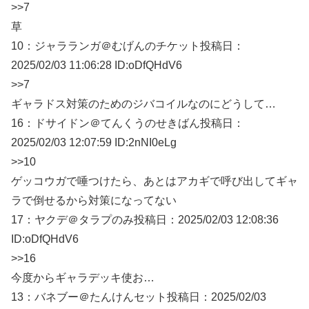
>>7
草
10：
ジャラランガ＠むげんのチケット
投稿日：
2025/02/
03 11:06:28 ID:oDfQHdV6
>>7
ギャラドス対策のためのジバコイルなのにどうして…
16：
ドサイドン＠てんくうのせきばん
投稿日：
2025/02/
03 12:07:59 ID:2nNI0eLg
>>10
ゲッコウガで唾つけたら、あとはアカギで呼び出してギャ
ラで倒せるから対策になってない
17：
ヤクデ＠タラプのみ
投稿日：2025/02/
03 12:08:36
ID:oDfQHdV6
>>16
今度からギャラデッキ使お…
13：
バネブー＠たんけんセット
投稿日：2025/02/
03