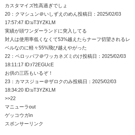
カスタマイズ性高過ぎでしょ
20：
クマシュン＠いしずえのめん
投稿日：2025/02/
03
17:57:47 ID:uT3YZKLM
実績が頭ワンダーランドに突入してる
対人は使用率低くなくて53%越えたらナーフ切望されるレ
ベルなのに軽々55%飛び越えやがった
22：
ペロッパフ＠ワッカネズミのけ
投稿日：2025/02/
03
18:11:17 ID:r72EGUcE
お供の三匹もいるぞ！
23：
カマスジョー＠ザロクのみ
投稿日：2025/02/
03
18:34:20 ID:uT3YZKLM
>>22
マニューラout
ゲッコウガin
スポンサーリンク