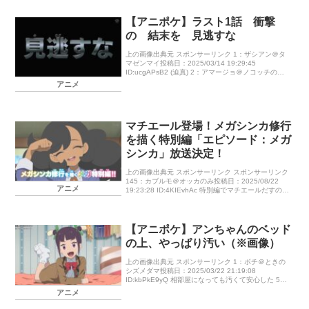
【アニポケ】ラスト1話 衝撃
の 結末を 見逃すな
上の画像出典元 スポンサーリンク 1：ザシアン＠タ
マゼンマイ投稿日：2025/03/14 19:29:45
ID:ucgAPsB2 (迫真) 2：アマージョ＠ノコッチのウ
ロコ投稿日：2025/03/14 19:29:59 […]
アニメ
マチエール登場！メガシンカ修行
を描く特別編「エピソード：メガ
シンカ」放送決定！
上の画像出典元 スポンサーリンク スポンサーリンク
145：カブルモ＠オッカのみ投稿日：2025/08/22
アニメ
19:23:28 ID:4KIEvhAc 特別編でマチエールだすのか
148：オトシドリ＠メガラペルピン投稿日 […]
【アニポケ】アンちゃんのベッド
の上、やっぱり汚い（※画像）
上の画像出典元 スポンサーリンク 1：ボチ＠ときの
シズメダマ投稿日：2025/03/22 21:19:08
ID:kbPkE9yQ 相部屋になっても汚くて安心した 5：
イキリンコ＠けいけんアメM投稿日：2025/03/2 […]
アニメ