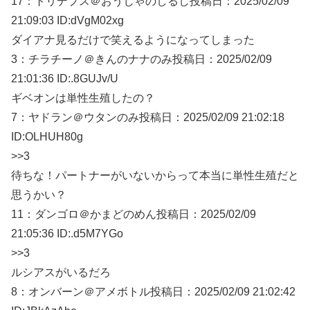
17：
トリデプス＠おうじゃのしるし
投稿日：2025/02/
09
21:09:03 ID:dVgM02xg
ダイアナ見るだけで笑えるようになってしまった
3：
チラチーノ＠きんのナナのみ
投稿日：2025/02/
09
21:01:36 ID:.8GUJv/U
ギベオンは単性生殖したの？
7：
ヤドラン＠ウタンのみ
投稿日：2025/02/
09 21:02:18
ID:OLHUH80g
>>3
待ちな！パートナーがいないからって本当に単性生殖だと
思うかい？
11：
ダンゴロ＠かまどのめん
投稿日：2025/02/
09
21:05:36 ID:.d5M7YGo
>>3
ルシアスがいるだろ
8：
オンバーン＠アメボトル
投稿日：2025/02/
09 21:02:42