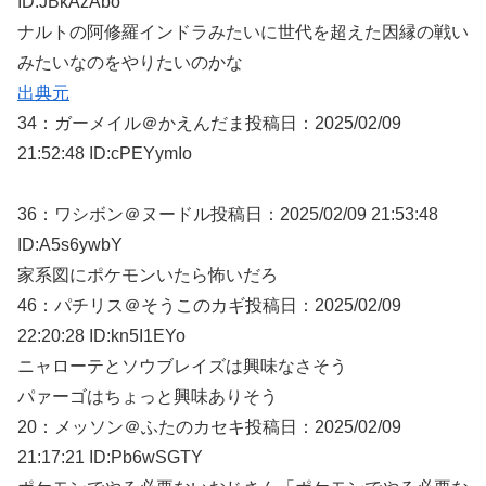
ID:JBkAzAbo
ナルトの阿修羅インドラみたいに世代を超えた因縁の戦い
みたいなのをやりたいのかな
出典元
34：
ガーメイル＠かえんだま
投稿日：2025/02/
09
21:52:48 ID:cPEYymIo
36：
ワシボン＠ヌードル
投稿日：2025/02/
09 21:53:48
ID:A5s6ywbY
家系図にポケモンいたら怖いだろ
46：
パチリス＠そうこのカギ
投稿日：2025/02/
09
22:20:28 ID:kn5I1EYo
ニャローテとソウブレイズは興味なさそう
パァーゴはちょっと興味ありそう
20：
メッソン＠ふたのカセキ
投稿日：2025/02/
09
21:17:21 ID:Pb6wSGTY