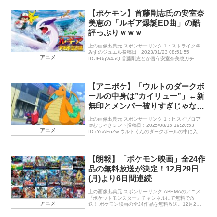
【ポケモン】首藤剛志氏の安室奈
美恵の「ルギア爆誕ED曲」の酷
評っぷりｗｗｗ
上の画像出典元 スポンサーリンク 1：ストライク＠
みずのジュエル投稿日：2023/01/23 08:51:55
アニメ
ID:JFUgW4aQ 首藤剛志とか言う安室奈美恵ガチア
ンチｗｗｗ ルギアの映画の主題歌をクッソ酷評して
る模 […]
【アニポケ】「ウルトのダークボ
ールの中身は”カイリュー”」←新
無印とメンバー被りすぎじゃない
か？
上の画像出典元 スポンサーリンク 1：ヒスイゾロア
＠むじゃきミント投稿日：2025/08/15 19:20:53
アニメ
ID:xYsAEoZw ウルトくんのダークボールの中に入っ
ていたのはカイリューだった — 雪光 […]
【朗報】「ポケモン映画」全24作
品の無料放送が決定！12月29日
(月)より6日間連続
上の画像出典元 スポンサーリンク ABEMAのアニメ
『ポケットモンスター』チャンネルにて無料で放
アニメ
送！ ポケモン映画の全24作品を無料放送。12月29
日から https://t.co/Cyq29KNeTp 『ミュウツーの逆
[…]