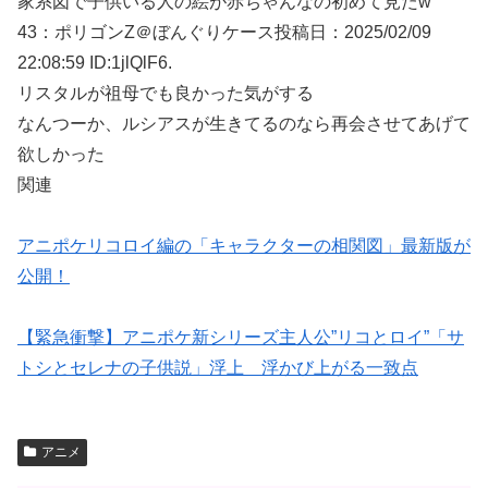
家系図で子供いる人の絵が赤ちゃんなの初めて見たw
43：
ポリゴンZ＠ぼんぐりケース
投稿日：2025/02/
09
22:08:59 ID:1jlQlF6.
リスタルが祖母でも良かった気がする
なんつーか、ルシアスが生きてるのなら再会させてあげて
欲しかった
関連
アニポケリコロイ編の「キャラクターの相関図」最新版が
公開！
【緊急衝撃】アニポケ新シリーズ主人公”リコとロイ”「サ
トシとセレナの子供説」浮上 浮かび上がる一致点
アニメ