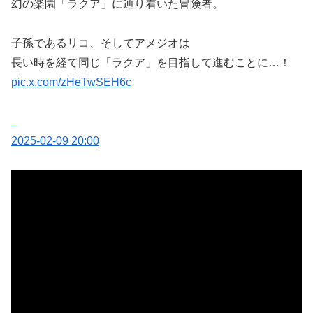
幻の楽園「ラクア」に辿り着いた冒険者。
子孫であるリコ、そしてアメジオは
長い時を経て同じ「ラクア」を目指して進むことに…！
pic.x.com/zHeTwSEH6c
2025-02-09 20:00