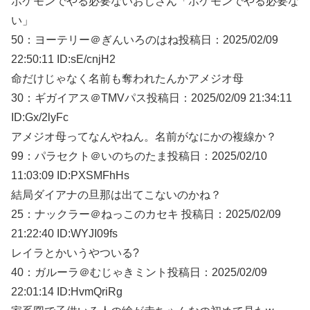
ポケモンでやる必要ないおじさん「ポケモンでやる必要な
い」
50：
ヨーテリー＠ぎんいろのはね
投稿日：2025/02/
09
22:50:11 ID:sE/cnjH2
命だけじゃなく名前も奪われたんかアメジオ母
30：
ギガイアス＠TMVパス
投稿日：2025/02/
09 21:34:11
ID:Gx/2lyFc
アメジオ母ってなんやねん。名前がなにかの複線か？
99：
パラセクト＠いのちのたま
投稿日：2025/02/
10
11:03:09 ID:PXSMFhHs
結局ダイアナの旦那は出てこないのかね？
25：
ナックラー＠ねっこのカセキ
投稿日：2025/02/
09
21:22:40 ID:WYJI09fs
レイラとかいうやついる?
40：
ガルーラ＠むじゃきミント
投稿日：2025/02/
09
22:01:14 ID:HvmQriRg