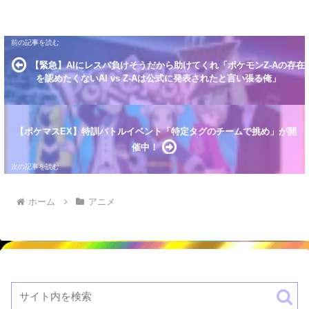
【緊急】AIにレスバ負けそうだから助けてくれ「ポケモンZ-Aの存在
を認めたくないAI vs Z-Aは公式に発表されたと言い張る俺」
【ポケマスEX】特訓バトルイベント「特定タグのチームで挑め」が開
催中！
ホーム
アニメ