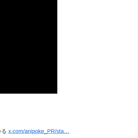
いる
x.com/anipoke_PR/sta…