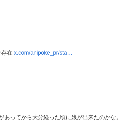
な存在
x.com/anipoke_pr/sta…
件があってから大分経った頃に娘が出来たのかな。