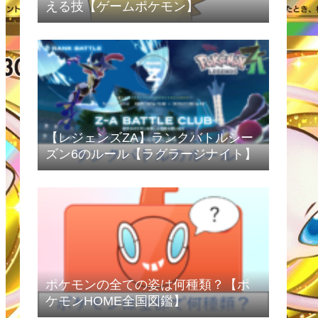
える技【ゲームポケモン】
【レジェンズZA】ランクバトルシー
ズン6のルール【ラグラージナイト】
ポケモンの全ての姿は何種類？【ポ
ケモンHOME全国図鑑】