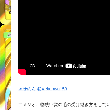
きせのん
@Xeknown153
アメジオ、物凄い髪の毛の受け継ぎ方をして