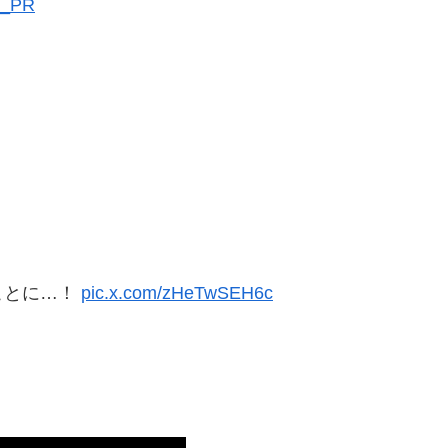
e_PR
ことに…！
pic.x.com/zHeTwSEH6c