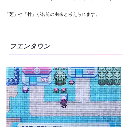
「
芝
」や「
竹
」が名前の由来と考えられます。
フエンタウン