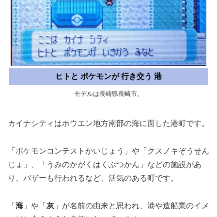
ヒトと ポケモンが 行き交う 港
モデルは長崎県長崎市。
カイナシティはホウエン地方南部の海に面した港町です。
「ポケモンコンテストかいじょう」や「クスノキぞうせん
じょ」、「うみのかがくはくぶつかん」などの施設があ
り、バザーも行われるなど、活気のある町です。
「
海
」や「
灰
」が名前の由来と思われ、港や造船業のイメ