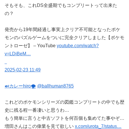
そもそも、これDS全盛期でもコンプリートって出来た
の？
発売から19年間経過し事実上クリア不可能となったポケ
モンのパズルゲームをついに完全クリアしました【ポケモ
ントローゼ】 – YouTube
youtube.com/watch?
v=LDiBeM…
2025-02-23 11:49
🍛カレーhiro🌪️
@ballhuman8765
これどのポケモンシリーズの図鑑コンプリートの中でも歴
史に残る程一番凄いと思うわ…
もう簡単に言うと中古ソフトを何百個も集めてた事やぞ…
増田さんはこの偉業を見て欲しい
x.com/urota_7/status…