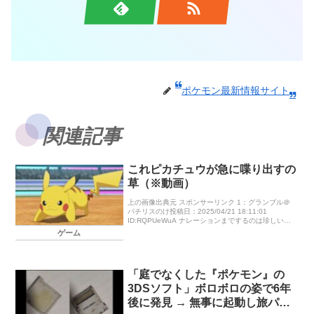
ポケモン最新情報サイト
関連記事
これピカチュウが急に喋り出すの
草（※動画）
上の画像出典元 スポンサーリンク 1：グランブル＠
パチリスのけ投稿日：2025/04/21 18:11:01
ID:RQPUeWuA ナレーションまでするのは珍しいな
この投稿をInstagramで見る ポケモン公式(@ […]
ゲーム
「庭でなくした『ポケモン』の
3DSソフト」ボロボロの姿で6年
後に発見 → 無事に起動し旅パと