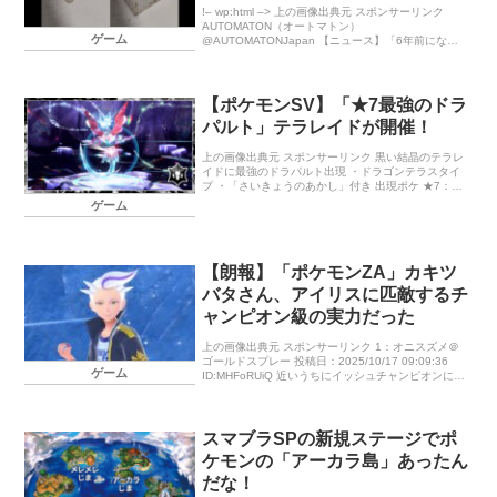
の再会を果たす
!– wp:html –> 上の画像出典元 スポンサーリンク
AUTOMATON（オートマトン）
ゲーム
@AUTOMATONJapan 【ニュース】「6年前になく
した『ポケモン』の3DSソフト」を […]
【ポケモンSV】「★7最強のドラ
パルト」テラレイドが開催！
上の画像出典元 スポンサーリンク 黒い結晶のテラレ
イドに最強のドラパルト出現 ・ドラゴンテラスタイ
プ ・「さいきょうのあかし」付き 出現ポケ ★7：最
強のドラパルト 期間 12月5日（金）9:00～12月8日
ゲーム
（月）8:5 […]
【朗報】「ポケモンZA」カキツ
バタさん、アイリスに匹敵するチ
ャンピオン級の実力だった
上の画像出典元 スポンサーリンク 1：オニスズメ＠
ゴールドスプレー 投稿日：2025/10/17 09:09:36
ゲーム
ID:MHFoRUiQ 近いうちにイッシュチャンピオンにな
るからお前ら謝るなら今のうちだねぃｗ 4：ベラ […]
スマブラSPの新規ステージでポ
ケモンの「アーカラ島」あったん
だな！