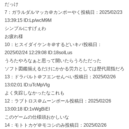
だっけ
7：
ガラルダルマッカ＠カンポーやく
投稿日：2025/02/
23
13:39:15 ID:Lp/wcM9M
シンプルにすげぇわ
お疲れ様
10：
ヒスイダイケンキ＠するどいキバ
投稿日：
2025/02/
24 12:29:08 ID:18soILus
うろたやろなぁと思って開いたらうろただった
ソフト図鑑揃えるだけにかかる労力としては歴代屈指だろ
13：
ドラパルト＠フエンせんべい
投稿日：2025/02/
26
13:02:01 ID:uTcMpVlg
よく失踪しなかったなこれも
12：
ラブトロス＠ムーンボール
投稿日：2025/02/
26
13:00:18 ID:1vWgBiEI
このゲームの仕様頭おかしいな
14：
モトトカゲ＠モコシのみ
投稿日：2025/02/
26