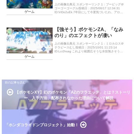
上の画像出典元 スポンサーリンク 1：ブーピッグ＠
ゴーゴーゴーグル投稿日：2025/06/17 12:34:31
ゲーム
ID:VrDo2uEk 7年目にして今更気づいたわ、アロー
ラナッシー公開したのもこのステージ見せるためか
[…]
【強そう】ポケモンZA、「なみ
のり」のエフェクトが凄い
上の画像出典元 スポンサーリンク 1：ミロカロス＠
テラピースむし投稿日：2025/10/01 11:23:14
ID:Lcr2hsag これより範囲広そうな水技無さそうだ
し水タイプ全員に覚えさせるレベル映像は海外のCM
ゲーム
[…]
【ポケモンXY】幻のポケモン「AZのフラエッテ」とは？ストーリ
ー、入手方法、配布されなかった理由について解説
「ホンダコライドンプロジェクト」始動！