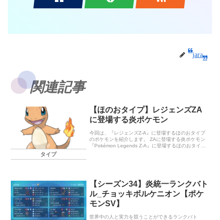
jara
関連記事
【ほのおタイプ】レジェンズZA
に登場する炎ポケモン
今回は、『レジェンズZ-A』に登場するほのおタイプ
のポケモンを紹介します。 ZAに登場する炎ポケモン
『Pokémon Legends Z-A』に登場するほのおタイプ
のポケモンは、次の30種類です。 このうち最終進化
タイプ
系は […]
【シーズン34】炎統一ランクバト
ル_チョッキボルケニオン【ポケ
モンSV】
世界中の人と実力を競うことができるランクバト