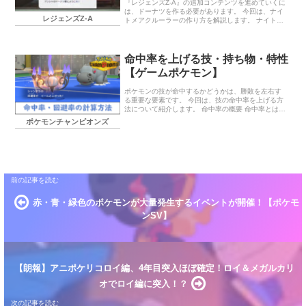
『レジェンズZ-A』の追加コンテンツを進めていくに
は、ドーナツを作る必要があります。 今回は、ナイ
レジェンズZ-A
トメアクルーラーの作り方を解説します。 ナイトメ
アクルーラー 概要 追加コンテンツ『メガ次元ラッシ
ュ』のストーリーを進めて […]
命中率を上げる技・持ち物・特性
【ゲームポケモン】
ポケモンの技が命中するかどうかは、勝敗を左右す
る重要な要素です。 今回は、技の命中率を上げる方
法について紹介します。 命中率の概要 命中率とは、
技が当たる確率のことです。 技ごとに決まった数値
ポケモンチャンピオンズ
がありますが、道具や特性など […]
赤・青・緑色のポケモンが大量発生するイベントが開催！【ポケモ
ンSV】
【朗報】アニポケリコロイ編、4年目突入ほぼ確定！ロイ＆メガルカリ
オでロイ編に突入！？