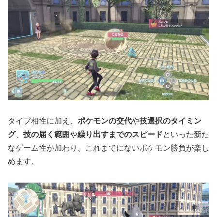
タイプ相性に加え、
ポケモンの交代
や
技選択のタイミン
グ
、
技の届く範囲
や
繰り出すまでのスピード
といった新た
なゲーム性が加わり、これまでにないポケモン勝負が楽し
めます。