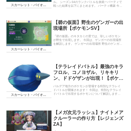
ル。 シーズン34のランクバトルを炎統一パーティで
スカーレット・バイオレット
戦った結果を以下にまとめます。 パーティ構築 今月
は幻ポケモンが解禁されたことで、ボルケニオンを
入れたパーティを考えました。 […]
【碧の仮面】野生のゲンガーの出
現場所【ポケモンSV】
『碧の仮面』のキタカミの里では、珍しいポケモン
が野生で出現します。 今回は、ゲンガーの出現場所
を解説します。 ゲンガーの出現場所 野生のゲンガー
は、落合川原の草むらに夜の時間帯のみ出現しま
スカーレット・バイオレット
す。 出現率が低いため、事前にキ […]
【テラレイドバトル】最強のキラ
フロル、コノヨザル、リキキリ
ン、ドドゲザンが出現！【ポケモ
ンSV】
パルデア地方のポケモンが登場する特別なテラレイ
ドバトルが開催されます！ 今回は、特別なテラレイ
ドバトルで出現するポケモンについて解説します。
スカーレット・バイオレット
パルデア地方のポケモンが出現 概要 以下の期間で、
パルデア地方の4種類のポケモ […]
【メガ次元ラッシュ】ナイトメア
クルーラーの作り方【レジェンズ
ZA】