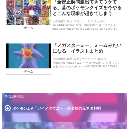
「全部正解問題出てきてウケて
る」昔のポケモンクイズを今やる
とこんな現象が起きてしまう
上の画像出典元 スポンサーリンク ぱみれ
@PANKOmamire 全部正解問題出てきてウケてる
ゲーム
pic.x.com/NJf2OYhq7I 2025-06-02 19:48 ぱみれ
@PANKOmamire @rucha […]
「メガスターミー」ミームみたい
になる イラストまとめ
上の画像出典元 スポンサーリンク nmo 👊
@turunoonngae4 エレベーターのボタンを押してく
れる スターミー pic.x.com/QbTjOMTM1I 2025-10-
16 18:24 un […]
ゲーム
ポケモンZ-A「ガイ／タウニー」の名前の元ネタ判明