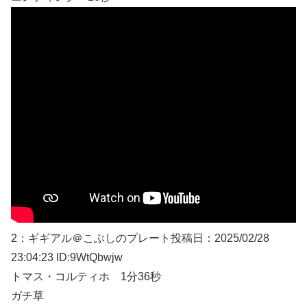
2：
ギギアル＠こぶしのプレート
投稿日：2025/02/
28
23:04:23 ID:9WtQbwjw
トマス・コルティホ 1分36秒
ガチ草