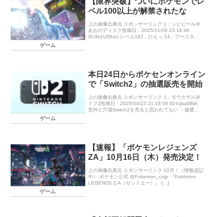
【限界突破】ついにポケモンでレ
ベル100以上が解禁されたな
上の画像出典元 スポンサーリンク 1：シビビール＠
あおのディスク投稿日：2025/11/06 23:16:46
ID:9b1U39aU レベル162…ひえっ 14：ブースター
＠メンタルハーブ投稿日：2025/11/06 […]
ゲーム
本日24日からポケセンオンライン
で「Switch2」の抽選販売を開始
上の画像出典元 スポンサーリンク 1：モウカザル＠
ドクZ投稿日：2025/04/23 21:18:59 ID:IUjsaMNA
意外と穴場Switch2を売ると思われてない ・抽選応
募期間 4月24日（木）15時00分～ […]
ゲーム
【速報】「ポケモンレジェンズ
ZA」10月16日（木）発売決定！
上の画像出典元 スポンサーリンク 10月！（情報追記
中） ポケモン公式 @Pokemon_cojp 『Pokémon
LEGENDS Z-A（ゼットエー）』 […]
ゲーム