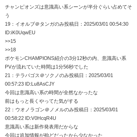
チャンピオンズは意識高い系シーンが半分ぐらい占めてそ
う
19：
イオルブ＠タンガのみ
投稿日：2025/03/
01 00:54:30
ID:iK0UqwEU
>>15
>>18
ポケモンCHAMPIONS紹介の3分12秒の内、意識高い系
PVが流れていた時間は1分56秒でした
21：
テラパゴス＠ソクノのみ
投稿日：2025/03/
01
00:57:23 ID:Lu8AsCJY
今回は意識高い系の時間が全然なかったな
前はもっと長くやってた気がする
22：
ウオノラゴン＠ノメルのみ
投稿日：2025/03/
01
00:58:22 ID:V0HcqR4U
意識高い系は新作発表用だからな
今回は追加情報が殆どだったから少なかった