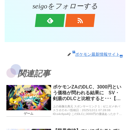
seigoをフォローする
ポケモン最新情報サイト
関連記事
ポケモンZAのDLC、3000円とい
う価格が問われる結果に SV・
剣盾のDLCと比較すると･･･【M
次元ラッシュ】
上の画像出典元 スポンサーリンク 1：ゼニガメ＠バ
スラオのキバ投稿日：2025/12/11 07:28:06
ゲーム
ID:o4c6ps4Q このDLCに3000円の価値あったか？
ポケモン剣盾『鎧の孤島/冠の雪原』 2980円 […]