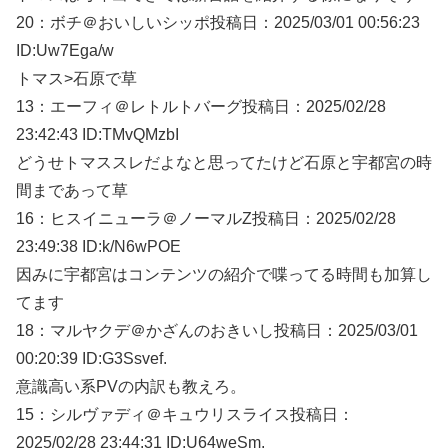
20：
ボチ＠おいしいシッポ
投稿日：2025/03/
01 00:56:23
ID:Uw7Ega/w
トマス>石原で草
13：
エーフィ＠レトルトバーグ
投稿日：2025/02/
28
23:42:43 ID:TMvQMzbI
どうせトマススレだよなと思ってたけど石原と宇都宮の時
間まであって草
16：
ヒスイニューラ＠ノーマルZ
投稿日：2025/02/28
23:49:38
ID:k/N6wPOE
因みに宇都宮はコンテンツの紹介で喋ってる時間も加算し
てます
18：
マルヤクデ＠かざんのおきいし
投稿日：2025/03/
01
00:20:39 ID:G3Ssvef.
意識高い系PVの内訳も教えろ。
15：
シルヴァディ＠キュウリスライス
投稿日：
2025/02/
28 23:44:31 ID:U64weSm.