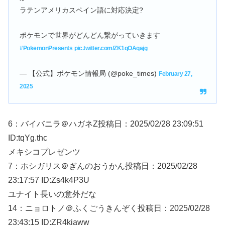
ラテンアメリカスペイン語に対応決定?
ポケモンで世界がどんどん繋がっていきます
#PokemonPresents
pic.twitter.com/ZK1qOAqajg
— 【公式】ポケモン情報局 (@poke_times)
February 27,
2025
6：
バイバニラ＠ハガネZ
投稿日：2025/02/
28 23:09:51
ID:tqYg.thc
メキシコプレゼンツ
7：
ホシガリス＠ぎんのおうかん
投稿日：2025/02/
28
23:17:57 ID:Zs4k4P3U
ユナイト長いの意外だな
14：
ニョロトノ＠ふくごうきんぞく
投稿日：2025/02/
28
23:43:15 ID:ZR4kjaww