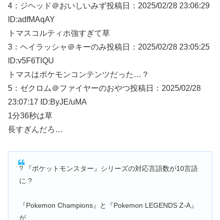
4：
ジヘッド＠おいしいみず
投稿日：2025/02/
28 23:06:29
ID:adfMAqAY
トマスコルティホ強すぎて草
3：
ヘイラッシャ＠キーのみ
投稿日：2025/02/
28 23:05:25
ID:v5F6TlQU
トマスはポケモンコンテンツだった…？
5：
ゼクロム＠ファイヤーのおやつ
投稿日：2025/02/
28
23:07:17 ID:ByJE/uMA
1分36秒は草
長すぎんだろ…
? 『ポケットモンスター』シリーズの対応言語数が10言語
に ?
『Pokemon Champions』と『Pokemon LEGENDS Z-A』
が