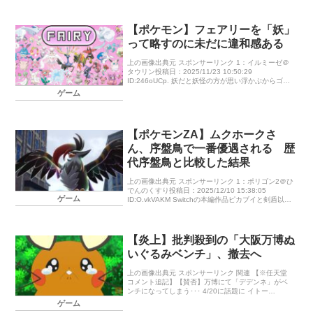
【ポケモン】フェアリーを「妖」
って略すのに未だに違和感ある
上の画像出典元 スポンサーリンク 1：イルミーゼ＠
タウリン投稿日：2025/11/23 10:50:29
ID:246oUCp. 妖だと妖怪の方が思い浮かぶからゴー
ストを連想してまうじゃあ他に何が良いのかと言わ
ゲーム
れると思い […]
【ポケモンZA】ムクホークさ
ん、序盤鳥で一番優遇される 歴
代序盤鳥と比較した結果
上の画像出典元 スポンサーリンク 1：ポリゴン2＠ひ
でんのくすり投稿日：2025/12/10 15:38:05
ゲーム
ID:O.vkVAKM Switchの本編作品ピカブイと剣盾以外
全て内定。これは序盤鳥最多数である さらにカ […]
【炎上】批判殺到の「大阪万博ぬ
いぐるみベンチ」、撤去へ
上の画像出典元 スポンサーリンク 関連 【※任天堂
コメント追記】【賛否】万博にて「デデンネ」がベ
ンチになってしまう･･･ 4/20に話題に イトー
@ito072495234909 万博に遊ばなくなったぬいでリ
ゲーム
サイクルし […]