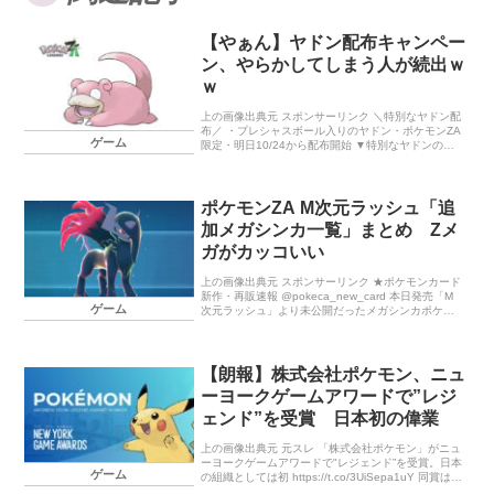
【やぁん】ヤドン配布キャンペー
ン、やらかしてしまう人が続出ｗ
ｗ
上の画像出典元 スポンサーリンク ＼特別なヤドン配
布／ ・プレシャスボール入りのヤドン・ポケモンZA
ゲーム
限定・明日10/24から配布開始 ▼特別なヤドンの受
け取り方詳細 https://t.co/ByCPpgVsI2 #ポケ […]
ポケモンZA M次元ラッシュ「追
加メガシンカ一覧」まとめ Zメ
ガがカッコいい
上の画像出典元 スポンサーリンク ★ポケモンカード
新作・再販速報 @pokeca_new_card 本日発売「M
ゲーム
次元ラッシュ」より未公開だったメガシンカポケモ
ンが判明！ […]
【朗報】株式会社ポケモン、ニュ
ーヨークゲームアワードで”レジ
ェンド”を受賞 日本初の偉業
上の画像出典元 元スレ 「株式会社ポケモン」がニュ
ーヨークゲームアワードで"レジェンド”を受賞。日本
ゲーム
の組織としては初 https://t.co/3UiSepa1uY 同賞は過
去にMSのフィル・スペン […]