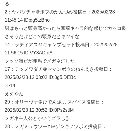
る
2：
ヤバソチャ＠ボブのかんづめ
投稿日：2025/02/
28
11:45:14 ID:qg5.zBno
男はもっと頭身高かったら頭脳キャラ的な感じでカッコ良
さそうだけどこの頭身だとキツイな
14：
ラティアス＠キャンプセット
投稿日：2025/02/
28
11:56:15 ID:VY8AD.oA
クッソ雑だが即席でメガネ消した
17：
テツノワダチ＠ママンボウのねんえき
投稿日：
2025/02/
28 12:03:02 ID:3g5.DEBc
>>14
ええやん
29：
オリーヴァ＠ひでん:あまスパイス
投稿日：
2025/02/
28 12:30:52 ID:0Ps2stlM
メガネ主人公とかいうズラし()
28：
メガミュウツーY＠ゲンキノツボミ
投稿日：