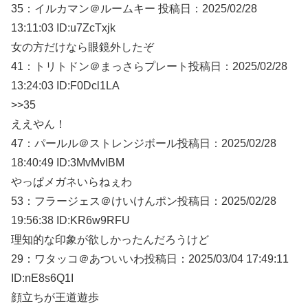
35：
イルカマン＠ルームキー
投稿日：2025/02/
28
13:11:03 ID:u7ZcTxjk
女の方だけなら眼鏡外したぞ
41：
トリトドン＠まっさらプレート
投稿日：2025/02/
28
13:24:03 ID:F0Dcl1LA
>>35
ええやん！
47：
パールル＠ストレンジボール
投稿日：2025/02/
28
18:40:49 ID:3MvMvIBM
やっぱメガネいらねぇわ
53：
フラージェス＠けいけんポン
投稿日：2025/02/
28
19:56:38 ID:KR6w9RFU
理知的な印象が欲しかったんだろうけど
29：
ワタッコ＠あついいわ
投稿日：2025/03/
04 17:49:11
ID:nE8s6Q1I
顔立ちが王道遊歩