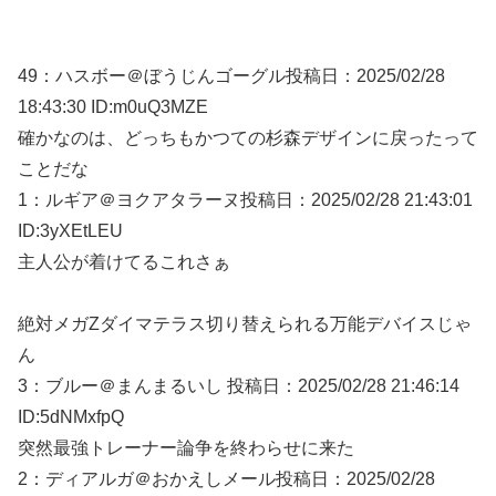
49：
ハスボー＠ぼうじんゴーグル
投稿日：2025/02/
28
18:43:30 ID:m0uQ3MZE
確かなのは、どっちもかつての杉森デザインに戻ったって
ことだな
1：
ルギア＠ヨクアタラーヌ
投稿日：2025/02/
28 21:43:01
ID:3yXEtLEU
主人公が着けてるこれさぁ
絶対メガZダイマテラス切り替えられる万能デバイスじゃ
ん
3：
ブルー＠まんまるいし
投稿日：2025/02/
28 21:46:14
ID:5dNMxfpQ
突然最強トレーナー論争を終わらせに来た
2：
ディアルガ＠おかえしメール
投稿日：2025/02/
28