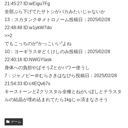
21:45:27 ID:wEigu7Fg
全部ぶら下げてたサトシがバカみたいじゃないか
13：
スカタンク＠メトロノーム
投稿日：2025/02/
28
22:48:48 ID:w1ykW7do
>>2
でもこっちのが“かっこいい”よね
10：
ヨーギラス＠どくけしのみ
投稿日：2025/02/
28
22:40:16 ID:NWGYIask
身体への負担やばそうZとかパワー使うし
7：
ジャノビー＠むらさきはなびら
投稿日：2025/02/
28
21:54:33 ID:c4EQv67s
キーストーンとZクリスタル全種とねがいぼしとテラスタ
ルの結晶が埋め込まれてたら1kgじゃ済まなさそう
ゲーム