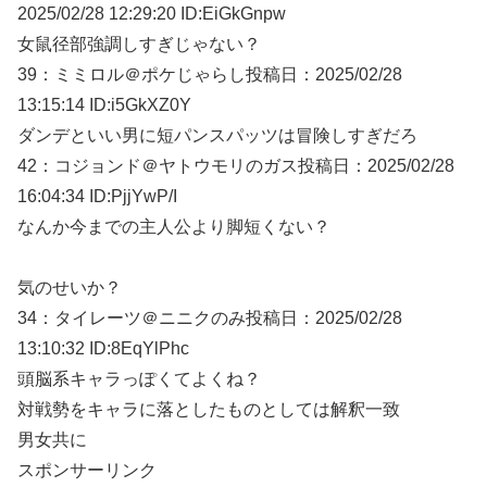
2025/02/
28 12:29:20 ID:EiGkGnpw
女鼠径部強調しすぎじゃない？
39：
ミミロル＠ポケじゃらし
投稿日：2025/02/
28
13:15:14 ID:i5GkXZ0Y
ダンデといい男に短パンスパッツは冒険しすぎだろ
42：
コジョンド＠ヤトウモリのガス
投稿日：2025/02/
28
16:04:34 ID:PjjYwP/I
なんか今までの主人公より脚短くない？
気のせいか？
34：
タイレーツ＠ニニクのみ
投稿日：2025/02/
28
13:10:32 ID:8EqYlPhc
頭脳系キャラっぽくてよくね？
対戦勢をキャラに落としたものとしては解釈一致
男女共に
スポンサーリンク