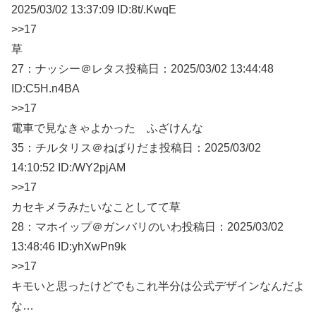
2025/03/
02 13:37:09 ID:8t/.KwqE
>>17
草
27：
ナッシー＠レタス
投稿日：2025/03/
02 13:44:48
ID:C5H.n4BA
>>17
電車で見なきゃよかった ふざけんな
35：
チルタリス＠ねばりだま
投稿日：2025/03/
02
14:10:52 ID:/WY2pjAM
>>17
カセキメラみたいなことしてて草
28：
マホイップ＠ガンバリのいわ
投稿日：2025/03/
02
13:48:46 ID:yhXwPn9k
>>17
キモいと思ったけどでもこれ半分は公式デザインなんだよ
な…