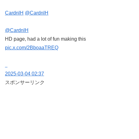
CardnlH
@CardnlH
@CardnlH
HD page, had a lot of fun making this
pic.x.com/2BboaaTREQ
2025-03-04 02:37
スポンサーリンク