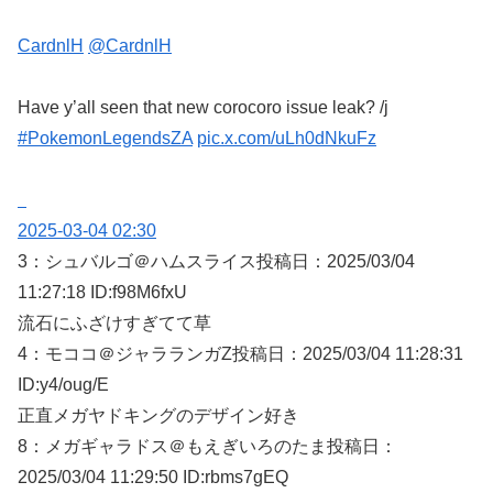
CardnlH
@CardnlH
Have y’all seen that new corocoro issue leak? /j
#PokemonLegendsZA
pic.x.com/uLh0dNkuFz
2025-03-04 02:30
3：
シュバルゴ＠ハムスライス
投稿日：2025/03/
04
11:27:18 ID:f98M6fxU
流石にふざけすぎてて草
4：
モココ＠ジャラランガZ
投稿日：2025/03/
04 11:28:31
ID:y4/oug/E
正直メガヤドキングのデザイン好き
8：
メガギャラドス＠もえぎいろのたま
投稿日：
2025/03/
04 11:29:50 ID:rbms7gEQ