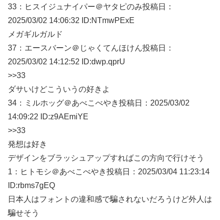
33：
ヒスイジュナイパー＠ヤタピのみ
投稿日：
2025/03/
02 14:06:32 ID:NTmwPExE
メガギルガルド
37：
エースバーン＠じゃくてんほけん
投稿日：
2025/03/
02 14:12:52 ID:dwp.qprU
>>33
ダサいけどこういうの好きよ
34：
ミルホッグ＠あべこべやき
投稿日：2025/03/
02
14:09:22 ID:z9AEmiYE
>>33
発想は好き
デザインをブラッシュアップすればこの方向で行けそう
1：
ヒトモシ＠あべこべやき
投稿日：2025/03/
04 11:23:14
ID:rbms7gEQ
日本人はフォントの違和感で騙されないだろうけど外人は
騙せそう