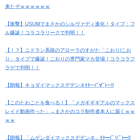
来たぞｗｗｗｗｗｗ
【衝撃】USUMでまさかのシルヴァディ進化！タイプ：フ
ル爆誕！コラコラリークで判明！！
【！？】ニドラン系統のアローラのすがた「こおり/こお
り」タイプで爆誕！こおりの専門家マカ登場！コラコラフ
ラゲで判明！！
【朗報】キョダイマックスデデンネｷﾀ━(ﾟ∀ﾟ)━!!
【このたわごとを食べる！】「メガギギギアルのマックス
レイド動画作った」→まさかのコラ制作者本人に届くｗｗ
ｗｗ
【朗報】「ムゲンダイマックスデデンネ」ｷﾀ━(ﾟ∀ﾟ)━!!