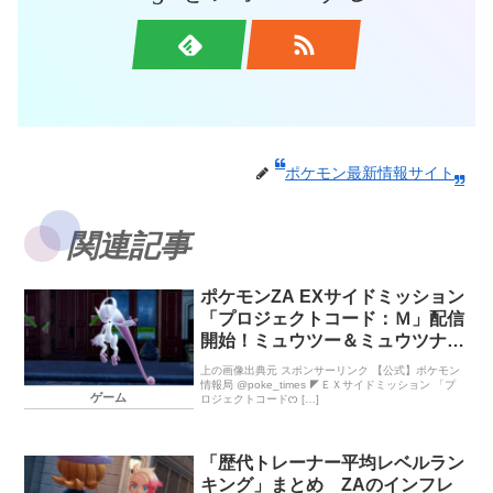
ポケモン最新情報サイト
関連記事
ポケモンZA EXサイドミッション
「プロジェクトコード：Ｍ」配信
開始！ミュウツー＆ミュウツナイ
トXYをゲットできる
上の画像出典元 スポンサーリンク 【公式】ポケモン
情報局 @poke_times ◤ＥＸサイドミッション 「プ
ゲーム
ロジェクトコードᦂ […]
「歴代トレーナー平均レベルラン
キング」まとめ ZAのインフレ