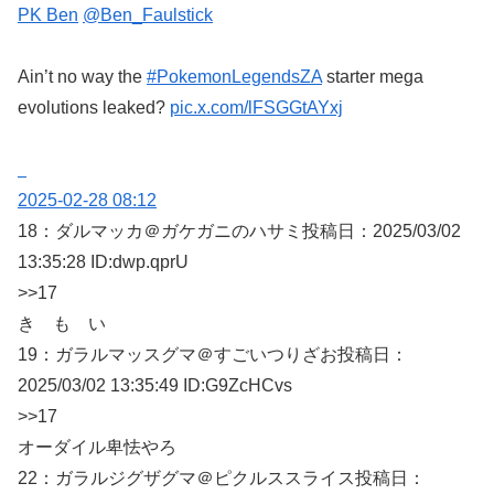
PK Ben
@Ben_Faulstick
Ain’t no way the
#PokemonLegendsZA
starter mega
evolutions leaked?
pic.x.com/lFSGGtAYxj
2025-02-28 08:12
18：
ダルマッカ＠ガケガニのハサミ
投稿日：2025/03/
02
13:35:28 ID:dwp.qprU
>>17
き も い
19：
ガラルマッスグマ＠すごいつりざお
投稿日：
2025/03/
02 13:35:49 ID:G9ZcHCvs
>>17
オーダイル卑怯やろ
22：
ガラルジグザグマ＠ピクルススライス
投稿日：