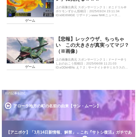
上の画像出典元 スポンサーリンク 1：オニドリル＠
ポケモンずかん投稿日：2025/03/24 23:11:34
ID:k9EI6WGE リザードンwww NHKニュース
@nhk_news 東京など各地で桜の開花が発表 […]
ゲーム
【悲報】レックウザ、ちっちゃ
い この大きさが真実ってマジ？
（※画像）
上の画像出典元 スポンサーリンク 1：ドードー＠う
しおのおこう投稿日：2025/06/08 11:21:03
ゲーム
ID:eDDkHBNc え？ 2：サーナイト＠ヤミカラスのお
たから投稿日：2025/06/08 11:21:4 […]
アローラ地方の町の名前の由来【サン・ムーン】
【アニポケ】「3月14日新情報、解禁」←これ『サトシ復活』ガチであ