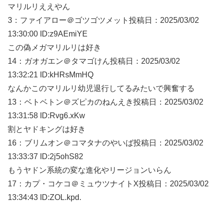
マリルリええやん
3：
ファイアロー＠ゴツゴツメット
投稿日：2025/03/
02
13:30:00 ID:z9AEmiYE
この偽メガマリルリは好き
14：
ガオガエン＠タマゴけん
投稿日：2025/03/
02
13:32:21 ID:kHRsMmHQ
なんかこのマリルリ幼児退行してるみたいで興奮する
13：
ベトベトン＠ズピカのねんえき
投稿日：2025/03/
02
13:31:58 ID:Rvg6.xKw
割とヤドキングは好き
16：
ブリムオン＠コマタナのやいば
投稿日：2025/03/
02
13:33:37 ID:2j5ohS82
もうヤドン系統の変な進化やリージョンいらん
17：
カプ・コケコ＠ミュウツナイトX
投稿日：2025/03/
02
13:34:43 ID:ZOL.kpd.