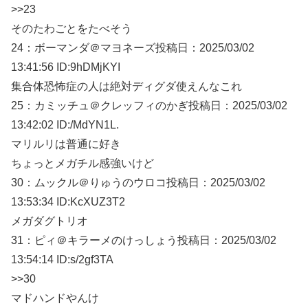
>>23
そのたわごとをたべそう
24：
ボーマンダ＠マヨネーズ
投稿日：2025/03/
02
13:41:56 ID:9hDMjKYI
集合体恐怖症の人は絶対ディグダ使えんなこれ
25：
カミッチュ＠クレッフィのかぎ
投稿日：2025/03/
02
13:42:02 ID:/MdYN1L.
マリルリは普通に好き
ちょっとメガチル感強いけど
30：
ムックル＠りゅうのウロコ
投稿日：2025/03/
02
13:53:34 ID:KcXUZ3T2
メガダグトリオ
31：
ピィ＠キラーメのけっしょう
投稿日：2025/03/
02
13:54:14 ID:s/2gf3TA
>>30
マドハンドやんけ