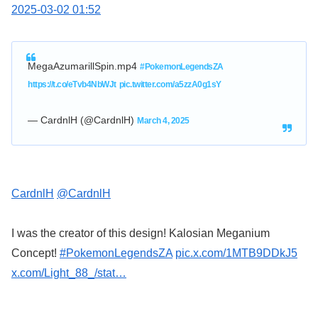
2025-03-02 01:52
MegaAzumarillSpin.mp4
#PokemonLegendsZA
https://t.co/eTvb4NbWJt
pic.twitter.com/a5zzA0g1sY
— CardnlH (@CardnlH)
March 4, 2025
CardnlH
@CardnlH
I was the creator of this design! Kalosian Meganium
Concept!
#PokemonLegendsZA
pic.x.com/1MTB9DDkJ5
x.com/Light_88_/stat…