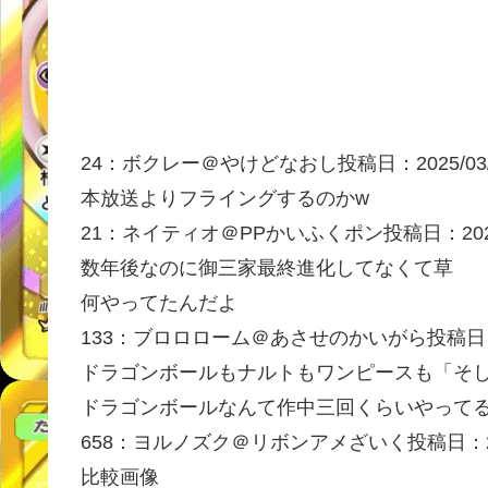
24：
ボクレー＠やけどなおし
投稿日：2025/03
本放送よりフライングするのかw
21：
ネイティオ＠PPかいふくポン
投稿日：2025
数年後なのに御三家最終進化してなくて草
何やってたんだよ
133：
ブロロローム＠あさせのかいがら
投稿日：
ドラゴンボールもナルトもワンピースも「そ
ドラゴンボールなんて作中三回くらいやって
658：
ヨルノズク＠リボンアメざいく
投稿日：20
比較画像