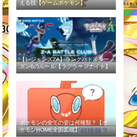
える技【ゲームポケモン】
【レジェンズZA】ランクバトルシー
ズン6のルール【ラグラージナイト】
ポケモンの全ての姿は何種類？【ポ
ケモンHOME全国図鑑】