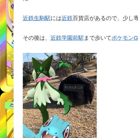
近鉄
生駒駅
には
近鉄
百貨店があるので、少し
その後は、
近鉄
学園前駅
まで歩いて
ポケモンG