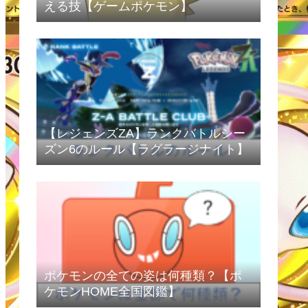
える技【ゲームポケモン】
【レジェンズZA】ランクバトルシー
ズン6のルール【ラグラージナイト】
ポケモンの全ての姿は何種類？【ポ
ケモンHOME全国図鑑】