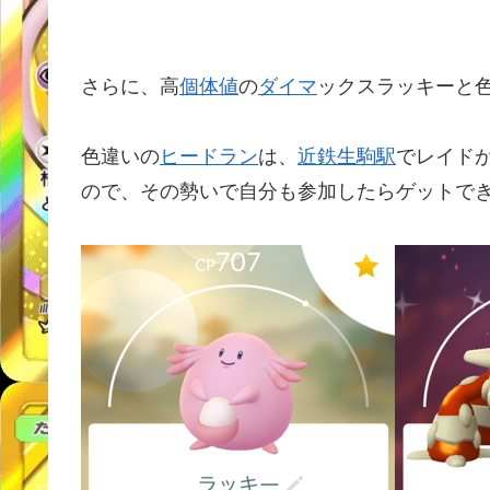
さらに、高
個体値
の
ダイマ
ックスラッキーと
色違いの
ヒードラン
は、
近鉄
生駒駅
でレイド
ので、その勢いで自分も参加したらゲットで