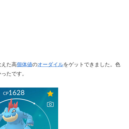
覚えた高
個体値
の
オーダイル
をゲットできました。色
かったです。