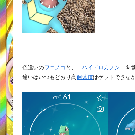
色違いの
ワニノコ
と、「
ハイドロカノン
」を
違いはいつもどおり高
個体値
はゲットできな