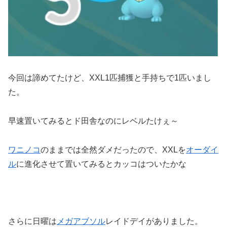
今回は諦めてたけど、XXL1匹捕獲と手持ちで1匹いまし
た。
早速置いてみるとド田舎なのにレベルたけぇ～
ワニノコ
のままでは全然ダメだったので、XXLを
オーダイ
ル
に進化させて置いてみるとカッコはついたかな
さらに日曜は
メガアブソル
レイドデイがありました。