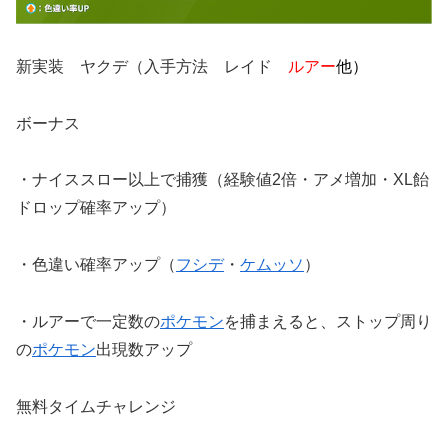
新実装 ヤクデ（入手方法 レイド
ルアー
他）
ボーナス
・ナイススロー以上で捕獲（経験値2倍・アメ増加・XL飴
ドロップ確率アップ）
・色違い確率アップ（
フシデ
・
ケムッソ
）
・ルアーで一定数の
ポケモン
を捕まえると、ストップ周り
の
ポケモン
出現数アップ
無料タイムチャレンジ