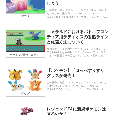
しまう･･･
上の画像出典元 スポンサーリンク 1：ザルード＠ぼ
んぐりケース投稿日：2025/01/31 19:25:53
アニメ
ID:0B4Ibl/c りゅうのはどうでナカヌチャンがダウン
ナカヌチャンは実はフェアリータイプではなかっ
た！？ […]
エメラルドにおけるバトルフロン
ティア用ラティオスの妥協ライン
と厳選方法について
今回はエメラルド内で入手できるバトルフロンティ
アを攻略するなら絶対に欠かせないポケモン、ラテ
ポケモン3世代（ルビー、サファイア、エメラルド）
ィオスの厳選とその妥協ラインについて紹介しま
す。バトルフロンティアではラティオスはほぼ必須
のポケモンであり、７つの施設でバトルファクトリ
ー以外の６つ全てでエースとして活躍してくれま
す。今回はそんなラティオスの用意について初心者
【ポケモン】「ほっぺすりすり」
でも理解できるように説明していきますね。 ラティ
グッズが発売！
オス厳選のライン ラティオスの実数値の内容につい
て 性格についてはおくびょうorせっかち ラティオス
の個体値差について 妥協を許さないのは素早さ個体
上の画像出典元 スポンサーリンク 1：フォッコ＠カ
値 ラティオス以上の素早さ種族値があるフロンティ
ミナギのふえ投稿日：2025/11/29 18:15:04
ア個体の素早さ実数値 妥協ライン ラテ…
ID:k3tAJBEQ これは・・・ 2：レディバ＠モーモー
ミルク投稿日：2025/11/29 18:15:4 […]
グッズ
レジェンドZAに新規ポケモンは
来るのか？