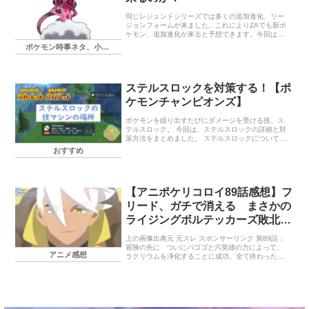
同じレジェンドシリーズでは多くの追加進化、リー
ジョンフォームが来ました。これによりZAでも新ポ
ケモン、追加進化が来ると予想できます。今回はそ
んなZAで新登場するポケモンはどのくらいになるか
ポケモン時事ネタ、小ネタ
考えていきます。 トップページ ｜ 『Pokémon
LEGENDS Z-A』公式サイト アルセウスで登場した
新ポケモンの数 新ポケモン予想 新規の準伝説 街で
住むことに適した形のリージョンフォーム ゼルネア
ステルスロックを対策する！【ポ
ス、イベルタルのフォルムチェンジ 追加進化、リー
ジョンフォームはカロスポケモンにならない まとめ
ケモンチャンピオンズ】
ポケモンを繰り出すたびにダメージを受ける技、ス
テルスロック。 今回は、ステルスロックの詳細と対
策方法をまとめました。 ステルスロックについて ス
テルスロックの概要 技データ 技 ステルスロック 分
おすすめ
類 変化 タイプ いわ […]
【アニポケリコロイ89話感想】フ
リード、ガチで消える まさかの
ライジングボルテッカーズ敗北エ
ンド「冒険の先に」
上の画像出典元 元スレ スポンサーリンク 第89話：
冒険の先に ついにパゴゴと六英雄の力によって、
アニメ感想
ラクリウムを浄化することに成功。全て終わったと
思ったのも束の間、スピネルが突如「ラクアを占拠
する」と宣言。あ […]