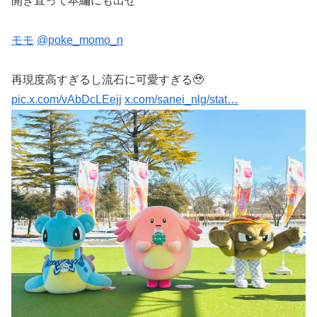
開き直って本編にも出せ
モモ
@poke_momo_n
再現度高すぎるし流石に可愛すぎる🥹
pic.x.com/vAbDcLEejj
x.com/sanei_nlg/stat…