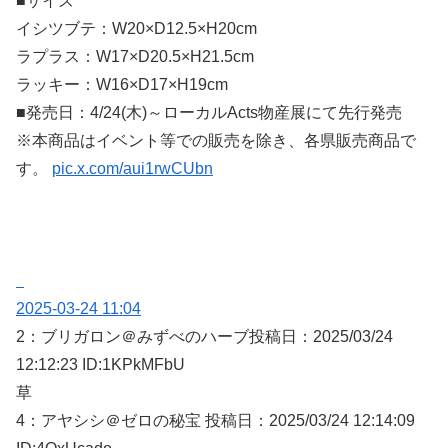
■サイズ
イシツブテ：W20×D12.5×H20cm
ラプラス：W17×D20.5×H21.5cm
ラッキー：W16×D17×H19cm
■発売日：4/24(木)～ローカルActs物産展にて先行発売
※本商品はイベント等での販売を除き、各県販売商品で
す。
pic.x.com/aui1rwCUbn
2025-03-24 11:04
2：
ブリガロン＠みずべのハーブ
投稿日：2025/03/
24
12:12:23 ID:1KPkMFbU
草
4：
アヤシシ＠ゼロの秘宝
投稿日：2025/03/
24 12:14:09