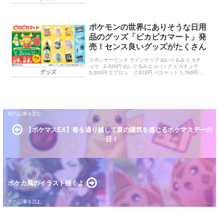
ポケモンの世界にありそうな日用
品のグッズ「ピカピカマート」発
売！センス良いグッズがたくさん
スポンサーリンク ラインナップ ぬいぐるみ ピカチ
ュウ 2,420円 ぬいぐるみエコバッグ ピカチュウ
グッズ
3,300円 エプロン 2,970円 バスケット 1,760円 ポ
ーチ 2,200円 歯ブラシポーチセット ハギ […]
【ポケマスEX】春を通り越して夏の陽気を感じるポケマスデーの
日！
ポケカ風のイラスト描くよ