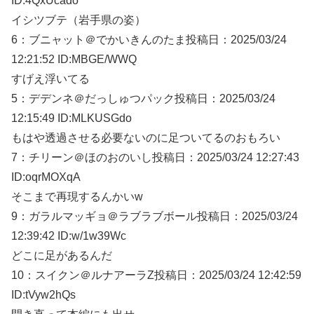
ID:4QxUcado
イシツブテ（岩手県の姿）
6：
ブニャット＠でかいきんのたま
投稿日：2025/03/
24
12:21:52 ID:MBGE/WWQ
すげえ浮いてる
5：
デデンネ＠だっしゅつパック
投稿日：2025/03/
24
12:15:49 ID:MLKUSGdo
もはや透過させる必要ないのに足ついてるのおもろい
7：
チリーン＠ほのおのいし
投稿日：2025/03/
24 12:27:43
ID:oqrMOXqA
そこまで再現するんかいw
9：
ガラルマッギョ＠ラブラブボール
投稿日：2025/03/
24
12:39:42 ID:w/1w39Wc
どこに足があるんだ
10：
スイクン＠ルナアーラZ
投稿日：2025/03/
24 12:42:59
ID:tVyw2hQs