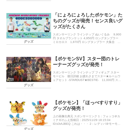
ミルク投稿日：2025/11/29 18:15:4 […]
「にょろにょろしたポケモン」た
ちのグッズが発売！センス良いグ
ッズがたくさん
スポンサーリンク ラインナップ ぬいぐるみ 9,900
円 タオルブランケット 4,950円 ロングタンブラー
グッズ
ミロカロス 1,870円 ロングタンブラー 大集合
1,870円 まきつくマグカップ 2,970円 豆皿コレ […]
【ポケモンSV】スター団のトレ
ーナーズグッズが発売！
スポンサーリンク ラインナップ フィギュア スター
モービル 後日詳細 お疲れさまでスター★ルームウ
ェアセット -STARDUST★BESTIE- 11,000円 スウ
ェット Free 6,600円 ロングTシャツ Fre […]
グッズ
【ポケモン】「ほっぺすりすり」
グッズが発売！
上の画像出典元 スポンサーリンク 1：フォッコ＠カ
ミナギのふえ投稿日：2025/11/29 18:15:04
ID:k3tAJBEQ これは・・・ 2：レディバ＠モーモー
ミルク投稿日：2025/11/29 18:15:4 […]
グッズ