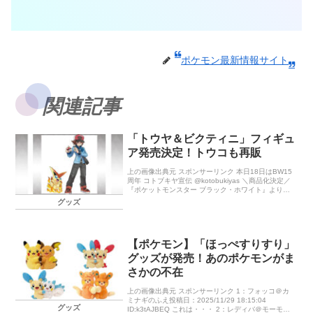
ポケモン最新情報サイト
関連記事
「トウヤ＆ビクティニ」フィギュ
ア発売決定！トウコも再販
上の画像出典元 スポンサーリンク 本日18日はBW15
周年 コトブキヤ宣伝 @kotobukiyas ＼商品化決定／
『ポケットモンスター ブラック・ホワイト』より
[…]
グッズ
【ポケモン】「ほっぺすりすり」
グッズが発売！あのポケモンがま
さかの不在
上の画像出典元 スポンサーリンク 1：フォッコ＠カ
ミナギのふえ投稿日：2025/11/29 18:15:04
グッズ
ID:k3tAJBEQ これは・・・ 2：レディバ＠モーモー