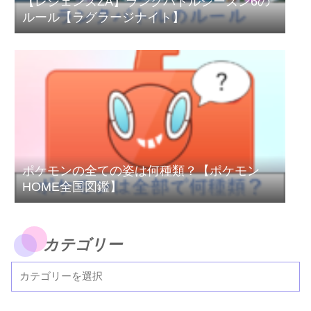
【レジェンズZA】ランクバトルシーズン6の
ルール【ラグラージナイト】
ポケモンの全ての姿は何種類？【ポケモン
HOME全国図鑑】
カテゴリー