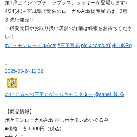
第1弾はイシツブテ、ラプラス、ラッキーが登場します♪
4/24(木)～宮城県で開催のローカルActs物産展では、3種
を先行発売✨
一般発売日やお取り扱い店舗の詳細は続報をお待ちくださ
い！
#ポケモンローカルActs
#三英貿易
pic.x.com/uX8yk1uKRq
2025-03-24 11:02
ぬいぐるみの三英＠ゲームキャラクター
@sanei_NLG
【商品情報】
ポケモンローカルActs 推しポケモンぬいぐるみ
■価格：各3,300円（税込）