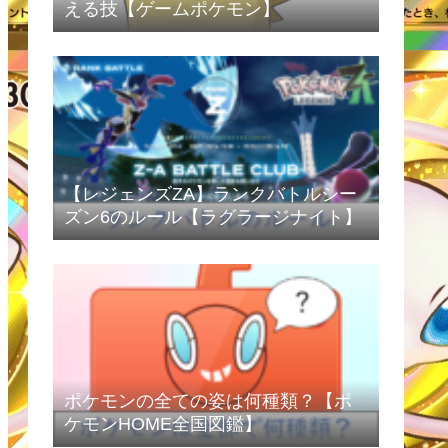
える技【ゲームポケモン】
【レジェンズZA】ランクバトルシー
ズン6のルール【ラグラージナイト】
ポケモンの全ての姿は何種類？【ポ
ケモンHOME全国図鑑】