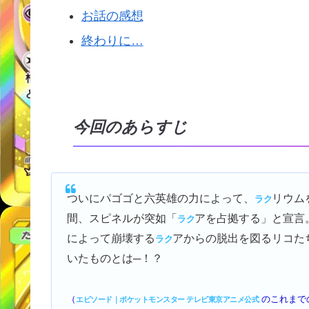
お話の感想
終わりに…
今回のあらすじ
ついにパゴゴと六英雄の力によって、
リウム
ラク
間、スピネルが突如「
アを占拠する」と宣言
ラク
によって崩壊する
アからの脱出を図るリコた
ラク
いたものとは─！？
（
のこれまで
エピソード｜ポケットモンスター テレビ東京アニメ公式