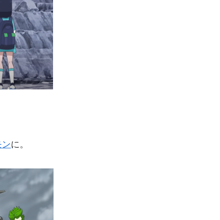
モン
に。