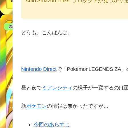
Auto Amazon Links: プロダクトが見つか
どうも、こんばんは。
Nintendo Direct
で「PokémonLEGENDS 
昼と夜で
ミアレシティ
の様子が一変するのは
新
ポケモン
の情報は無かったですが…
今回のあらすじ