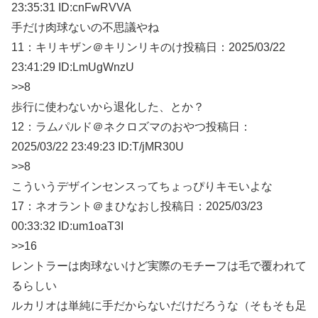
23:35:31 ID:cnFwRVVA
手だけ肉球ないの不思議やね
11：
キリキザン＠キリンリキのけ
投稿日：2025/03/
22
23:41:29 ID:LmUgWnzU
>>8
歩行に使わないから退化した、とか？
12：
ラムパルド＠ネクロズマのおやつ
投稿日：
2025/03/
22 23:49:23 ID:T/jMR30U
>>8
こういうデザインセンスってちょっぴりキモいよな
17：
ネオラント＠まひなおし
投稿日：2025/03/
23
00:33:32 ID:um1oaT3I
>>16
レントラーは肉球ないけど実際のモチーフは毛で覆われて
るらしい
ルカリオは単純に手だからないだけだろうな（そもそも足