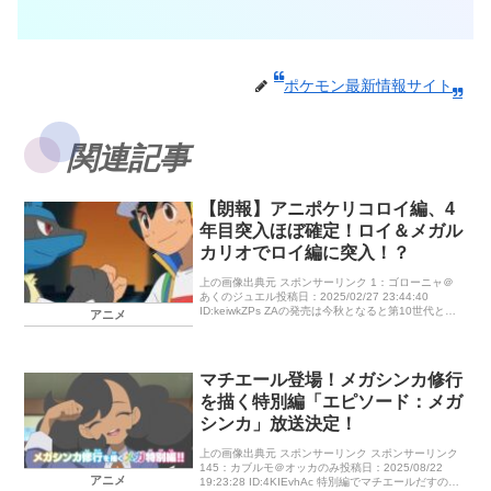
ポケモン最新情報サイト
関連記事
【朗報】アニポケリコロイ編、4
年目突入ほぼ確定！ロイ＆メガル
カリオでロイ編に突入！？
上の画像出典元 スポンサーリンク 1：ゴローニャ＠
あくのジュエル投稿日：2025/02/27 23:44:40
ID:keiwkZPs ZAの発売は今秋となると第10世代とな
アニメ
る完全新作の発売は26年秋以降になる可能性が極
[…]
マチエール登場！メガシンカ修行
を描く特別編「エピソード：メガ
シンカ」放送決定！
上の画像出典元 スポンサーリンク スポンサーリンク
145：カブルモ＠オッカのみ投稿日：2025/08/22
アニメ
19:23:28 ID:4KIEvhAc 特別編でマチエールだすのか