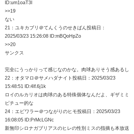
ID:um1oaT3I
>>19
ない
21：
ユキカブリ＠てんくうのせきばん
投稿日：
2025/03/
23 15:26:08 ID:mBQoHpZo
>>20
サンクス
完全にうっかりって感じなのかな。肉球ありそう感あるし
22：
オタマロ＠サメハダナイト
投稿日：2025/03/
23
15:48:51 ID:4If.6j1k
ロイのルカリオは肉球のある特殊個体なんだよ、ギザミミ
ピチュー的な
24：
エビワラー＠つながりのヒモ
投稿日：2025/03/
23
16:08:05 ID:PrMcLGNc
新無印シロナガブリアスのヒレの性別ミスの指摘も本放送