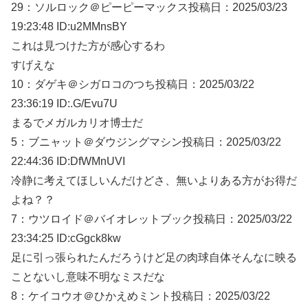
29：
ソルロック＠ピーピーマックス
投稿日：2025/03/
23
19:23:48 ID:u2MMnsBY
これは見つけた方が感心するわ
すげえな
10：
ダゲキ＠シガロコのつち
投稿日：2025/03/
22
23:36:19 ID:.G/Evu7U
まるでメガルカリオ博士だ
5：
ブニャット＠ダウジングマシン
投稿日：2025/03/
22
22:44:36 ID:DfWMnUVI
冷静に考えてほしいんだけどさ、無いよりある方がお得だ
よね？？
7：
ウツロイド＠バイオレットブック
投稿日：2025/03/
22
23:34:25 ID:cGgck8kw
足に引っ張られたんだろうけど足の肉球自体そんなに映る
ことないし意味不明なミスだな
8：
ケイコウオ＠ひかえめミント
投稿日：2025/03/
22