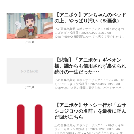
148：オトシドリ＠メガラペルピン投稿日 […]
【アニポケ】アンちゃんのベッド
の上、やっぱり汚い（※画像）
上の画像出典元 スポンサーリンク 1：ボチ＠ときの
シズメダマ投稿日：2025/03/22 21:19:08
ID:kbPkE9yQ 相部屋になっても汚くて安心した 5：
イキリンコ＠けいけんアメM投稿日：2025/03/2 […]
アニメ
【悲報】「アニポケ」ギベオン
様、誰からも信用されず裏切られ
続けの一生だった･･･
上の画像出典元 スポンサーリンク 1：ラムパルド＠
くろいてっきゅう投稿日：2025/03/07 19:22:30
アニメ
ID:qveQt2PU 旅の仲間に裏切られ、パートナーポケ
モンに裏切られ(それも二回も)、孫に裏切られ、こ
[…]
【アニポケ】サトシ一行が「ムサ
シコジロウの名前」を最後に呼ん
だ回がこちら
上の画像出典元 スポンサーリンク 1：バルチャイ＠
フォーカスレンズ投稿日：2021/12/26 00:55:46
ID:QeeUvDdU ムサシ→AG 175話『ハルカVSムサ