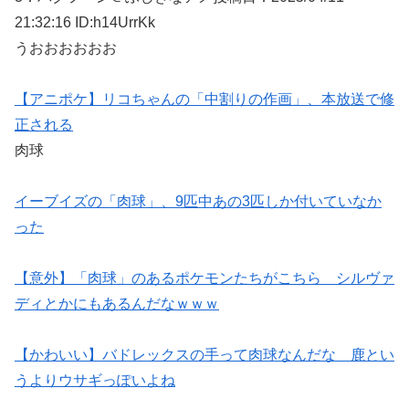
21:32:16 ID:h14UrrKk
うおおおおおお
【アニポケ】リコちゃんの「中割りの作画」、本放送で修
正される
肉球
イーブイズの「肉球」、9匹中あの3匹しか付いていなか
った
【意外】「肉球」のあるポケモンたちがこちら シルヴァ
ディとかにもあるんだなｗｗｗ
【かわいい】バドレックスの手って肉球なんだな 鹿とい
うよりウサギっぽいよね