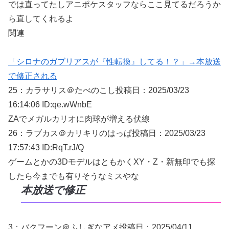
では直ってたしアニポケスタッフならここ見てるだろうか
ら直してくれるよ
関連
「シロナのガブリアスが『性転換』してる！？」→本放送
で修正される
25：
カラサリス＠たべのこし
投稿日：2025/03/
23
16:14:06 ID:qe.wWnbE
ZAでメガルカリオに肉球が増える伏線
26：
ラブカス＠カリキリのはっぱ
投稿日：2025/03/
23
17:57:43 ID:RqT.rJ/Q
ゲームとかの3DモデルはともかくXY・Z・新無印でも探
したら今までも有りそうなミスやな
本放送で修正
3：
バクフーン＠ふしぎなアメ
投稿日：2025/04/
11