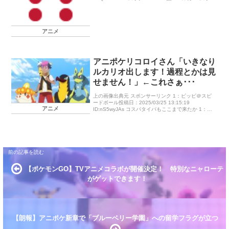
シ! 最後のコンテスト!!』2006年5月4 […]
アニメ
アニポケリコロイさん「いきなり
ルカリオ出します！過程とかは見
せません！」←これさぁ･･･
上の画像出典元 スポンサーリンク 1：ピッピ＠スピ
ードボール投稿日：2025/03/25 13:15:19
アニメ
ID:nS5wyJAs コスパタイパもここまで来たか 1：ペ
ラップ＠ころころマメ投稿日：2025/03/21 2 […]
【ポケモンGO】TVアニメコラボが開催決定！ 特別なニャローテ
がゲットできます！
【朗報】アニポケ新章で「ブルーベリー学園」への留学フラグが立つ