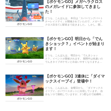
す。 「コミュニティ・デイ」：「パモ」 イベント内
【ポケモンGO】メガヘラクロス
容 イベント期間 イベントボーナス 終わりに… 「コ
のメガレイドに参加してきまし
ミュニティ・デイ」：「パモ」 イベント内容 「パ
モ」が野生でいつもより多く出現します。 イベント
た！
開始から2025年5月18日(日)22：00までに「パモッ
ト」（「パモ」の進化形）を「パーモット」に進化
どうも、こんばんは。 本日は「スパーリングパート
させると、特別な…
ナーレイドデイ」が開催されていたので、メガヘラ
ポケモンGO
クロス目当てに駅前まで赴きました。 しかし、開始
時間になってびっくり。 駅前にある3か所すべての
ポケモンジムでメガヘラクロスが登場しないという
悲劇が待ってました。 30分後、また訪れたのですが
再度登場せず…。 仕方がないので、少し離れたポケ
【ポケモンGO】明日から「でん
モンジムでメガヘラクロスのレイドに参加してきま
きショック？」イベントが始まり
した。 人が集まるかが不安でしたが、私含めて5人
集まったのでなんとか戦える人数に。 メガヘラクロ
ます！
スがひこう技にめっぽう弱くて助かりました。 メガ
ヘラクロスのレイドには1回しか参加できませんでし
どうも、こんばんは。 明日から「でんきショッ
たが、中々の高個体値ヘラクロ…
ク？」イベントが開催されます。 期間中は色違いの
ポケモンGO
でんきタイプポケモンと出会いやすくなりますよ。
また、週末には「ファッションレイドデイ」が開催
予定です。 でんきショック？ イベント期間 イベン
トボーナス 野生で出会えるポケモン スポットライト
アワー（18：00～19：00） 「フィールドリサー
【ポケモンGO】3連休に「ダイマ
チ」のタスクで出会えるポケモン ファッションレイ
ックスイーブイ」登場中！
ドデイ イベント期間 イベントボーナス 終わりに…
でんきショック？ イベント期間 2026年3月31日
（火）10：00～4月6日（月）20：00 イベントボー
どうも、こんばんは。 金曜日から、「ダイマックス
ナス 色違いの「ピカチュウ」、「チョンチー」、
イーブイ」がパワースポットに出現しています。 自
「デデン…
分もソロで挑戦していますが、2つ星なので結構時間
がかかるのと、マックス粒子を400使用するのは少し
ポケモンGO
辛いです。 ただ、ソロでも討伐できるのは嬉しいで
すね。 まだ、高個体値はゲットできていないので、
期間中になんとしてもゲットしたい！ 「ダイマック
スイーブイ」の「マックスバトルウィークエンド」