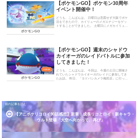
【ポケモンGO】ポケモン30周年
イベント期間 イベントボーナス 終わりに… 「ダイ
マックスイーブイ」の「マックスバトルウィークエ
イベント開催中！
ンド」 イベント期間 2025年11月21日（金）6：00
～11月24日（月）21：00 イベントボーナス 「マッ
どうも、こんばんは。 日曜日は意図せず大阪でポケ
クス…
活をできたので、カイリューのメガエナジーをゲッ
トすることができました。 土曜日にメガカイリュー
のレイドに参加できなかったので、そこは良い収穫
ポケモンGO
でした。ただ、交通費はかかりましたので当分は遠
出しない予定です。 さて本日から、ポケモンGOで
ポケモン30周年イベントが開催されています。 カン
トー地方で登場したポケモンと野生で出会いやすく
【ポケモンGO】週末のシャドウ
なっており、とても運が良ければ、「フリーザー」
「サンダー」「ファイヤー」とも出会えるそうで
カイオーガのレイドバトルに参加
す。 周辺を散歩して、出現してくれたらラッキー程
してきました！
度の心持でいこうと思います。 ポケモン30周年イベ
ント イベント期間 野生で出会える…
どうも、こんばんは。 今回は、今週の土日に開催さ
れていたシャドウカイオーガのレイドに参加してき
ポケモンGO
たお話。 昨日、「ヨドバシカメラ梅田店」に行った
ついでに、シャドウカイオーガのレイドに参加して
きました。 今回はくさタイプ中心のパーティで挑
戦。くさタイプのポケモンはたくさんいるので、対
策は万全です。 といっても、人数いれば問題なく討
伐できましたね。 合計3回挑戦しました。 シャドウ
カイオーガゲット！ 個体値はいつもながら残念な結
果でした。色違いも出ず…。 ちなみに、本日日曜日
は家でゴロゴロしておりました。 終わりに… 本日で
【アニポケリコロイ90話感想】新章！成長リコとロイ！新キャラ・
長期休暇が終わると思うと、かなり憂鬱になってき
ました…。 ランキング参加中ポ…
ウルト登場「大空へ向かって、再び」