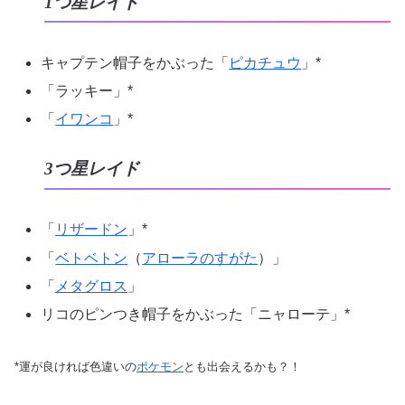
1つ星レイド
キャプテン帽子をかぶった「
ピカチュウ
」*
「ラッキー」*
「
イワンコ
」*
3つ星レイド
「
リザードン
」*
「
ベトベトン
（
アローラのすがた
）」
「
メタグロス
」
リコのピンつき帽子をかぶった「ニャローテ」*
*運が良ければ色違いの
ポケモン
とも出会えるかも？！