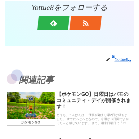
Yottue8をフォローする
Yottue8
関連記事
【ポケモンGO】日曜日はパモの
コミュニティ・デイが開催されま
す！
どうも、こんばんは。 仕事が始まり早2日が経ちま
した。 すでにへとへとなので、今週が３日間でよか
ポケモンGO
った～と感じています。 さて、週末日曜日に「パ
モ」のコミュニティ・デイが開催されます。 パーモ
ットへの進化条件もゆるくなっており、色違いも出
やすいということで、個人的には嬉しいイベントで