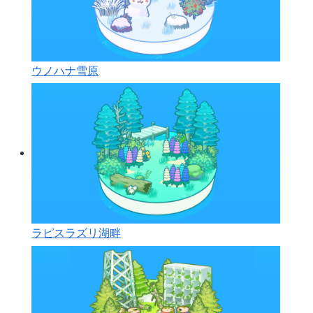
ウノハナ雪原
ラピスラズリ湖畔