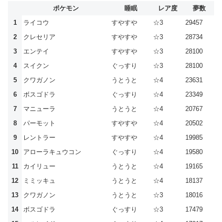
ポケモン
睡眠
レア度
夢数
1
ライコウ
すやすや
☆3
29457
2
クレセリア
すやすや
☆3
28734
3
エンテイ
すやすや
☆3
28100
4
スイクン
ぐっすり
☆3
28100
5
クワガノン
うとうと
☆4
23631
6
ボスゴドラ
ぐっすり
☆4
23349
7
マニューラ
うとうと
☆4
20767
8
パーモット
すやすや
☆4
20502
9
レントラー
すやすや
☆4
19985
10
アローラキュウコン
ぐっすり
☆4
19580
11
カイリュー
うとうと
☆4
19165
12
ミミッキュ
うとうと
☆4
18137
13
クワガノン
うとうと
☆3
18016
14
ボスゴドラ
ぐっすり
☆3
17479