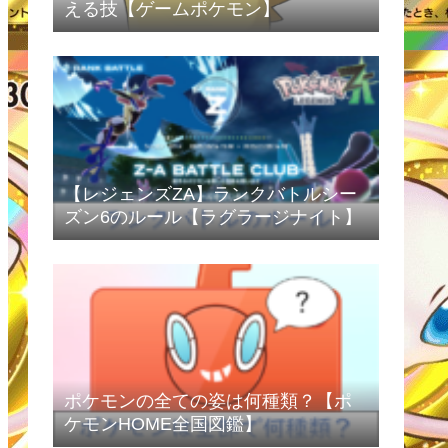
える技【ゲームポケモン】
【レジェンズZA】ランクバトルシー
ズン6のルール【ラグラージナイト】
ポケモンの全ての姿は何種類？【ポ
ケモンHOME全国図鑑】