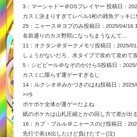
3：
マーシャドー＠DSプレイヤー
投稿日：2025
カスミ決まりすぎてレベル1桁の雑魚デッキに
25：
ニャース＠ヨプのみ
投稿日：2025/04/
16 
名前通りのカス野郎になっちまうなんて…
11：
オクタン＠ダークメモリ
投稿日：2025/01
しょうがないだろ、水タイプで攻めて攻めて
5：
シビビール＠なぞのかけらS
投稿日：2025/
カスミに限らず運ゲーすぎるし
14：
ルクシオ＠みかづきのはね
投稿日：2025/0
>>5
ポケポケ全体が運ゲーだよね
紙のポケカは山札圧縮とかの回し方で差が出
16：
カプ・ブルル＠ニャースのけ
投稿日：2025
先行で表16出したけど負けたで～(泣)