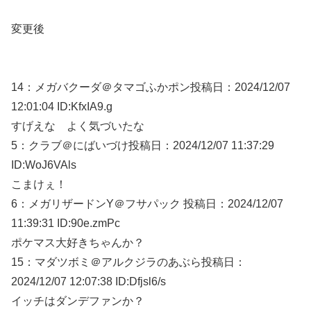
変更後
14：
メガバクーダ＠タマゴふかポン
投稿日：2024/12/
07
12:01:04 ID:KfxIA9.g
すげえな よく気づいたな
5：
クラブ＠にばいづけ
投稿日：2024/12/
07 11:37:29
ID:WoJ6VAls
こまけぇ！
6：
メガリザードンY＠フサパック
投稿日：2024/12/
07
11:39:31 ID:90e.zmPc
ポケマス大好きちゃんか？
15：
マダツボミ＠アルクジラのあぶら
投稿日：
2024/12/
07 12:07:38 ID:Dfjsl6/s
イッチはダンデファンか？