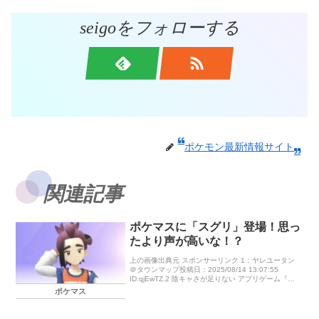
seigoをフォローする
ポケモン最新情報サイト
関連記事
ポケマスに「スグリ」登場！思っ
たより声が高いな！？
上の画像出典元 スポンサーリンク 1：ヤレユータン
＠タウンマップ投稿日：2025/08/14 13:07:55
ID:qjEwTZ.2 陰キャさが足りない アプリゲーム『ポ
ケモンマスターズ EX』に8月18日（月）15時 […]
ポケマス