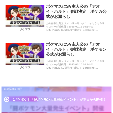
ポケマスにSV主人公の「アオ
イ・ハルト」参戦決定 ポケカ公
式がお漏らし
上の画像出典元 スポンサーリンク 1：ヤミラミ＠サ
イコソーダ投稿日：2025/02/15 16:14:01
ポケマス
ID:f3TApz22 CL福岡の中継にて Serebii.net
@SerebiiNet Serebii Up […]
ポケマスにSV主人公の「アオ
イ・ハルト」参戦決定 ポケモン
公式がお漏らし
上の画像出典元 スポンサーリンク 1：ヤミラミ＠サ
イコソーダ投稿日：2025/02/15 16:14:01
ポケマス
ID:f3TApz22 CL福岡の中継にて Serebii.net
@SerebiiNet Serebii Up […]
【ポケポケ】「闘ポケモン大量発生イベント」が本日から開催！