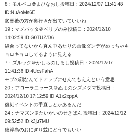
8：
モルペコ＠まひなおし
投稿日：2024/12/
07 11:41:48
ID:NuAoMs6E
変更後の方が奥行きが出ていていいね
19：
マメバッタ＠ベリブのみ
投稿日：2024/12/
10
14:02:59 ID:G0TUZ/D6
線合ってないから真ん中あたりの画像ダンデがめっちゃキ
ョロキョロしてるように見える
7：
ズルッグ＠かしらのしるし
投稿日：2024/12/
07
11:41:36 ID:4UcsFahA
モブの顔なんてドアップにせんでもええという意思
20：
アローラニャース＠ぬまのシズメダマ
投稿日：
2024/12/
10 17:12:59 ID:A1x2xppA
復刻イベントの手直しとかあるんだ
24：
ナマズン＠たいかいのせきばん
投稿日：2024/12/
12
09:52:52 ID:k3j.t7MU
彼岸島のおにぎり並にどうでもいい