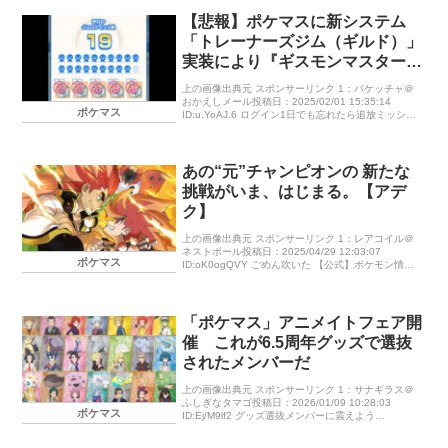
【悲報】ポケマスに新システム
「トレーナーズジム（ギルド）」
実装により『ギスモンマスター
ズ』始まってしまう
上の画像出典元 スポンサーリンク 1：バケッチャ＠
おかえしメール投稿日：2025/02/01 15:35:14
ポケマス
ID:u.YoAJ.6 ログイン1日でも忘れたら追放ミッショ
ンの貢献度低かったら追放チケット貯めてもガチャ
は […]
あの“元”チャンピオンの 新たな
挑戦がいま、はじまる。【アデ
ク】
上の画像出典元 スポンサーリンク 1：レアコイル＠
ネストボール投稿日：2025/04/29 12:03:07
ポケマス
ID:oK0ogQVY ごめん吹いた 【公式】ポケモン情報
局 @poke_time […]
「ポケマス」アニメイトフェア開
催 これが6.5周年グッズで選抜
されたメンバーだ
上の画像出典元 スポンサーリンク 1：サナギラス＠
ふしぎなタマゴ投稿日：2026/01/09 10:28:03
ポケマス
ID:Ej/M9lf2 グッズ選抜メンバーに震えよう
https://www.animate.co.jp/o […]