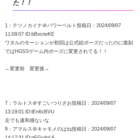
た！！
1：
テツノカイナ＠パワーベルト
投稿日：2024/09/
07
11:09:07 ID:bBvcrwKE
ワタルのモーションが初回は公式絵ポーズだったのに復刻
ではHGSSゲーム内ポーズに変更されてる！！
←変更前 変更後→
7：
ラルトス＠すごいつりざお
投稿日：2024/09/
07
13:19:01 ID:tEn6cBVU
左でも違和感ないな
9：
アマルス＠キャモメのはね
投稿日：2024/09/
07
14:17:31 ID:gFGcdoL6