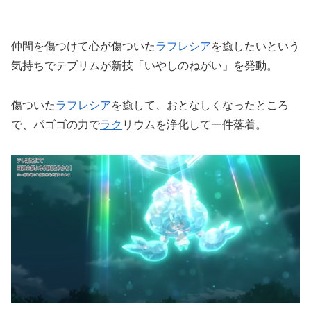
仲間を傷つけて心が傷ついた
ラフレシア
を癒したいという
気持ちでテブリムが新技「いやしのねがい」を発動。
傷ついた
ラフレシア
を癒して、おとなしくなったところ
で、パゴゴの力で
ラク
リウムを浄化して一件落着。