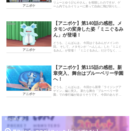
リューとゆうびんやさん」を視聴したのですが、ゲ
アニポケ
ーム内でもカイリューに乗って自由に飛び回りたい
な～と感じました。 ポケモンSVではコライドンとミ
ライドンに乗って、自由に飛び回れますけどね。 今
回のあらすじ お話の感想 終わりに… 今回のあらす
じ ラクアの中心地で、100年前に自身で張ったバリ
【アニポケ】第140話の感想。メ
アを解除するパゴゴ。そこに突如として現れたのは
タモンの変身した姿「ミニぐるみ
エクスプローラーズ。ラクリウムを手に入れる為、
彼らはバリアが解除されるタイミングを待ち構えて
ん」が登場！
いたのだ…！フリードＶＳスピネル、リコＶＳオニ
キス、ロイＶＳサンゴ、ドットＶＳアゲート。ラク
どうも、こんばんは。 今回はぐるみんがメインの
リウムを巡り、ラクアでの決戦が始…
回。 そして、メタモンが「へんしん」した「ミニぐ
アニポケ
るみん」が登場！ 「ミニぐるみん」だけでなく、
色々なものに「へんしん」するメタモンに注目で
す。 今回のあらすじ お話の感想 終わりに… 今回の
あらすじ ぐるみんのライブ配信に「へんしん」した
メタモンが乱入！？黒歴史だと落ち込むドット。だ
【アニポケ】第115話の感想。新
が、ファンの間では小さいぐるみん、通称「ミニぐ
章突入、舞台はブルーベリー学園
るみん」として大バズり！ドットはステージ出演の
依頼を受けていたパンフェスに、メタモンと共に出
へ！
ることにする。しかし、本番直前、メタモンが行方
不明に─！？ （エピソード｜ポケットモンスター テ
どうも、こんばんは。 今回から新章「ライジングア
レビ東京アニメ公式 のこれまでのお話…
ゲイン」編に突入。 新たな舞台「ブルーベリー学
アニポケ
園」での修行編が始まりそうです。 今回のあらすじ
お話の感想 終わりに… 今回のあらすじ ポケモンバ
トルが盛んなブルーベリー学園に修行をするためや
ってきたリコたち！そこで出会ったのはブルべリー
グ四天王のタロ！タロに案内されて、リコたちは学
園内のテラリウムドームを探索する。さらに、アン
やネモとも再会！ロイは、ネモと久しぶりにバトル
をすることになり…！？ （エピソード｜ポケットモ
ンスター テレビ東京アニメ公式 のこれまでのお話
「第115話：テラ☆キラ！ブルーベリー学園」から引