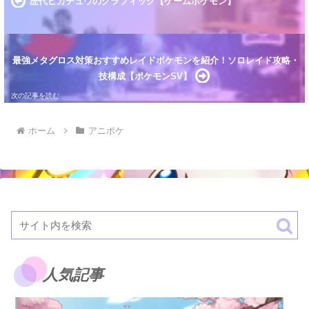
歴代ピカチュウのグラフィック【ゲームポケモン】
用しています） お話の感想 ゲ…
最強メタグロス対策おすすめレイドポケモンを紹介！ソロレイド攻略・
技構成【ポケモンSV】
ホーム
アニポケ
人気記事