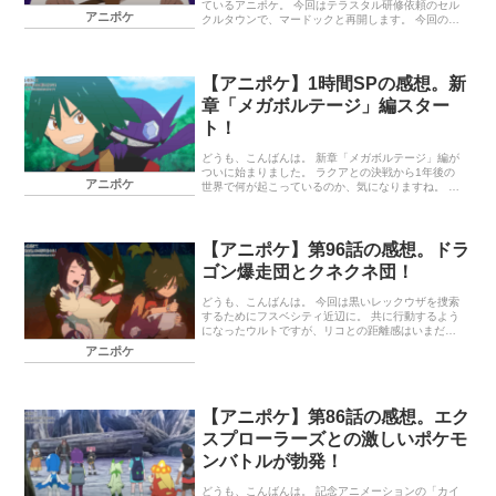
ているアニポケ。 今回はテラスタル研修依頼のセル
アニポケ
クルタウンで、マードックと再開します。 今回のあ
らすじ お話の感想 終わりに… 今回のあらすじ リコ
たちは、セルクルタウンでマードックと再会を果た
す！ライジングボルテッカーズを再結成し、ラクリ
ウムの調査をしていることを告げるリコたち。それ
【アニポケ】1時間SPの感想。新
を聞き、心配するマードック…。そんな中、ジムリ
章「メガボルテージ」編スター
ーダー・カエデが提案したのは…リコとカエデのポ
ケモンバトル─！？ （エピソード｜ポケットモンス
ト！
ター テレビ東京アニメ公式 のこれまでのお話「第98
話：再会のセルクルタウン！」から引用していま
どうも、こんばんは。 新章「メガボルテージ」編が
す） お話の感想 マードック…
ついに始まりました。 ラクアとの決戦から1年後の
アニポケ
世界で何が起こっているのか、気になりますね。 今
回のあらすじ 第90話 第91話 お話の感想 終わりに…
今回のあらすじ 第90話 ラクアでの決戦から一年。キ
ャプテンピカチュウと共に冒険を続けるロイは、異
常な行動をするポケモンの情報を知り、調査する。
【アニポケ】第96話の感想。ドラ
そこに、ヤミラミを連れた少年・ウルトも現れ
ゴン爆走団とクネクネ団！
て…。ロイとウルトが森で目撃したのは、ラクリウ
ムの影響で暴走するケッキング！？消滅させたはず
のラクリウムがなぜ─？一方、リコはセキエイ学園に
どうも、こんばんは。 今回は黒いレックウザを捜索
通っており…。 （エピソード｜ポケットモンスター
するためにフスベシティ近辺に。 共に行動するよう
テレビ東京アニメ公式 …
になったウルトですが、リコとの距離感はいまだに
上手くいかないご様子。 今回のあらすじ お話の感想
アニポケ
終わりに… 今回のあらすじ ドラゴン使いの一族が暮
らす街・フスベシティ近辺で黒いレックウザが目撃
された？そんな話を聞きつけ、調査に向かったリコ
たちの前に現れたのは、モトトカゲに乗った仮面姿
【アニポケ】第86話の感想。エク
の三人組！その名も「ドラゴン爆走団」！レックウ
ザについて何か知っているようだが…急にバトルを
スプローラーズとの激しいポケモ
吹っ掛けられてしまい…！？ （エピソード｜ポケッ
ンバトルが勃発！
トモンスター テレビ東京アニメ公式 のこれまでのお
話「第96話：激突！ドラゴン…
どうも、こんばんは。 記念アニメーションの「カイ