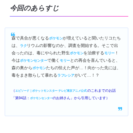
今回のあらすじ
森で具合が悪くなる
が増えていると聞いたリコたち
ポケモン
は、
リウムの影響なのか、調査を開始する。そこで出
ラク
会ったのは、毒にやられた野生
を治療する
！
ポケモン
モリー
今は
で働く
との再会を喜んでいると、
ポケモンセンター
モリー
森の奥から
たちの怯えた声が…！向かった先には、
ポケモン
毒をまき散らして暴れる
がいて…！？
ラフレシア
（
のこれまでのお話
エピソード｜ポケットモンスター テレビ東京アニメ公式
「第94話：
のお姉さん」から引用しています）
ポケモンセンター