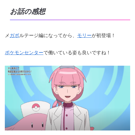
お話の感想
メ
ガボ
ルテージ編になってから、
モリー
が初登場！
ポケモンセンター
で働いている姿も良いですね！