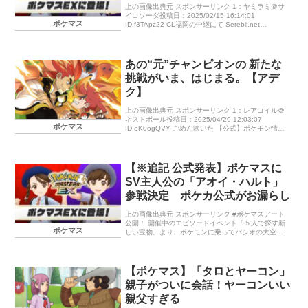
上の画像出典元 スポンサーリンク 1：ヤミラミ＠サ
イコソーダ投稿日：2025/02/15 16:14:01
ポケマス
ID:f3TApz22 CL福岡の中継にて Serebii.net
@SerebiiNet Serebii Up […]
あの“元”チャンピオンの 新たな
挑戦がいま、はじまる。【アデ
ク】
上の画像出典元 スポンサーリンク 1：レアコイル＠
ネストボール投稿日：2025/04/29 12:03:07
ポケマス
ID:oK0ogQVY ごめん吹いた 【公式】ポケモン情報
局 @poke_time […]
【※追記 公式発表】ポケマスに
SV主人公の「アオイ・ハルト」
参戦決定 ポケカ公式がお漏らし
上の画像出典元 スポンサーリンク #ポケマスアート
公開！ 開催中のエピソードイベント「５人で探す新
ポケマス
しい宝物」より、ポケモンに乗ってパシオの大空を
飛ぶアオイさん、ハルトさん、ユウキさん、ハルカ
さんをイラストレーターの片野 […]
【ポケマス】「タロとヤーコン」
親子がついに会話！ヤーコンいい
親父すぎる