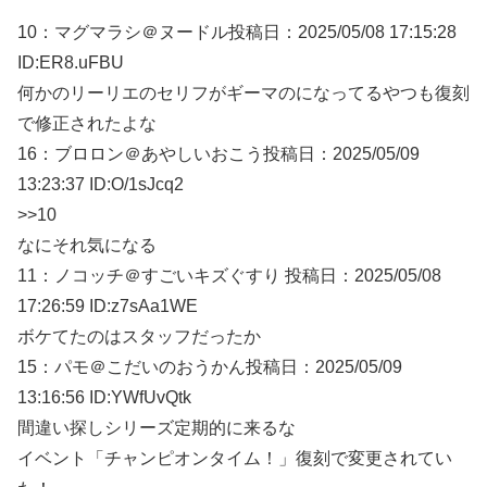
10：
マグマラシ＠ヌードル
投稿日：2025/05/
08 17:15:28
ID:ER8.uFBU
何かのリーリエのセリフがギーマのになってるやつも復刻
で修正されたよな
16：
ブロロン＠あやしいおこう
投稿日：2025/05/
09
13:23:37 ID:O/1sJcq2
>>10
なにそれ気になる
11：
ノコッチ＠すごいキズぐすり
投稿日：2025/05/
08
17:26:59 ID:z7sAa1WE
ボケてたのはスタッフだったか
15：
パモ＠こだいのおうかん
投稿日：2025/05/
09
13:16:56 ID:YWfUvQtk
間違い探しシリーズ定期的に来るな
イベント「チャンピオンタイム！」復刻で変更されてい