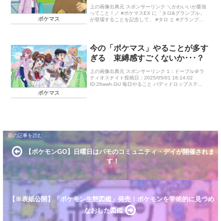
上の画像出典元 スポンサーリンク ＼かわいいが最強
ってこと！／ #ポケマスEX に「タロ&グランブル」
ポケマス
が登場することを記念して、 #タロ と #グランブル
の魅力が詰まったPVを公開 https://t.co/ […]
今の「ポケマス」やることが多す
ぎる 束縛感すごくないか･･･？
上の画像出典元 スポンサーリンク 1：ドーブル＠ラ
ティオスナイト投稿日：2025/05/01 16:14:02
ID:26wwh.GU 毎日やること バディドロップステー
ジ 地方バトルサロン交流＆探索受け取りジムログイ
ポケマス
ン […]
【ポケモンGO】日曜日はパモのコミュニティ・デイが開催されま
す！
【※表紙公開】「ポケモン生態図鑑」発売！ポケモンを学術的に見つめ
なおした図鑑