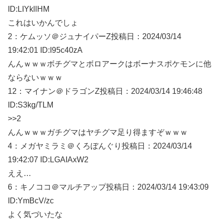
ID:LIYkllHM
これはいかんでしょ
2：
ケムッソ＠ジュナイパーZ
投稿日：2024/03/
14
19:42:01 ID:I95c40zA
んんｗｗｗボチグマとボロアークはボーナスポケモンに他
ならないｗｗｗ
12：
マイナン＠ドラゴンZ
投稿日：2024/03/
14 19:46:48
ID:S3kg/TLM
>>2
んんｗｗｗガチグマはヤチグマ足り得ますぞｗｗｗ
4：
メガヤミラミ＠くろぼんぐり
投稿日：2024/03/
14
19:42:07 ID:LGAIAxW2
ええ…
6：
キノココ＠マルチアップ
投稿日：2024/03/
14 19:43:09
ID:YmBcV/zc
よく気づいたな