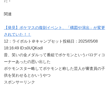
た！
関連
【発見】ポケマスの復刻イベント、「構図や演出」が変更
されていた！！
12：
ライボルト＠キャンプセット
投稿日：2025/05/
08
18:16:49 ID:s0UQKodI
昔、笑いの金メダルって番組でボケモンというパロディコ
ーナーあったの思い出した
ボケモンスター略してボケモンと称した芸人が審査員の子
供を笑わせるとかいうやつ
スポンサーリンク