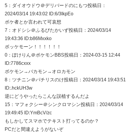
5：
ダイオウドウ＠デリバードのにもつ
投稿日：
2024/03/
14 19:43:02 ID:6/3IkpEo
ボケ者とか言われて可哀想
7：
オドシシ＠ふるびたかいず
投稿日：2024/03/
14
19:43:36 ID:b86Mxxko
ボッケモーン！！！！！！
0：
ぽけりん＠ポケモンBBS
投稿日：2024-03-15 12:44
ID:7786cxxx
ボケモン→バカモン→オロカモン
8：
ツチニン＠パチリスのけ
投稿日：2024/03/
14 19:43:51
ID:.hckUH3w
逆にどうやったらこんな誤植するんだよ
15：
マフォクシー＠シンクロマシン
投稿日：2024/03/
14
19:49:45 ID:YmBcV/zc
もしかしてスマホでテキスト打ってるのか？
PCだと間違えようがないぞ