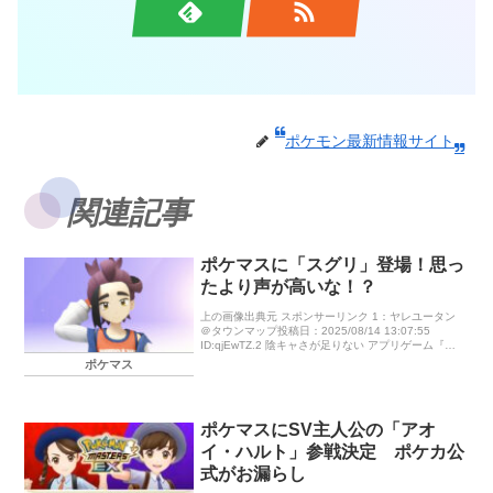
ポケモン最新情報サイト
関連記事
ポケマスに「スグリ」登場！思っ
たより声が高いな！？
上の画像出典元 スポンサーリンク 1：ヤレユータン
＠タウンマップ投稿日：2025/08/14 13:07:55
ID:qjEwTZ.2 陰キャさが足りない アプリゲーム『ポ
ケモンマスターズ EX』に8月18日（月）15時 […]
ポケマス
ポケマスにSV主人公の「アオ
イ・ハルト」参戦決定 ポケカ公
式がお漏らし