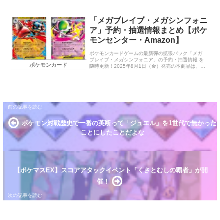
「メガブレイブ・メガシンフォニ
ア」予約・抽選情報まとめ【ポケ
モンセンター・Amazon】
ポケモンカードゲームの最新弾の拡張パック「メガ
ブレイブ・メガシンフォニア」の予約・抽選情報 を
ポケモンカード
随時更新！2025年8月1日（金）発売の本商品は、
MEGAのシリーズが始まり人気のため毎日最新情報
をチェックしておくことが重要です。
ポケモン対戦歴史で一番の英断って「ジュエル」を1世代で無かった
ことにしたことだよな
【ポケマスEX】スコアアタックイベント「くさとむしの覇者」が開
催！