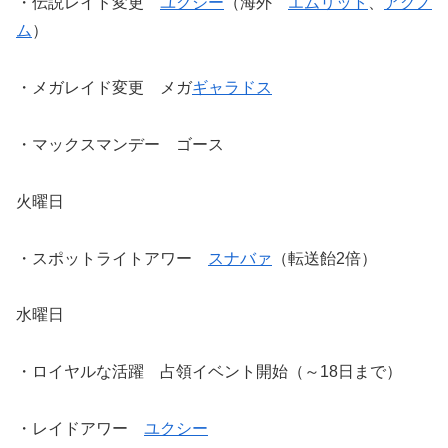
・伝説レイド変更
ユクシー
（海外
エムリット
、
アグノ
ム
）
・メガレイド変更 メガ
ギャラドス
・マックスマンデー ゴース
火曜日
・スポットライトアワー
スナバァ
（転送飴2倍）
水曜日
・ロイヤルな活躍 占領イベント開始（～18日まで）
・レイドアワー
ユクシー