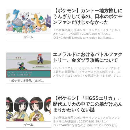
いくのかが気になっています。 今回のあらすじ お話
の感想 終わりに… 今回のあらすじ ラクアでの冒険
を終え、ぼんやりと日々を過ごすリコたち。そんな
【ポケモン】カントー地方推しに
彼女たちの元にフリードがやってくる。すごいポケ
うんざりしてるの、日本のポケモ
モンを調査しようと、フィールドワークに誘い出す
フリード。そのすごいポケモンとは…ヒンバス！？
ンファンだけじゃなかった
しかし、このヒンバス、図鑑の情報とはずいぶん違
うみたいで…。それぞれの想いを胸に、新たな冒険
上の画像出典元 スポンサーリンク 1：イダイナキバ
が今動き出す─！！ （エピソード｜ポ…
＠たべのこし投稿日：2026/01/06 07:09:19
ゲーム
ID:BKCkhkoE Literally any region but Kanto
https://t.co […]
エメラルドにおけるバトルファク
トリー、金ダヅラ攻略について
バトルファクトリーとはバトルフロンティアにおけ
る最初の登竜門にしてラスボスとなる施設です。 エ
メラルドでは７つのバトル施設がありますが、7つあ
る中で一番理不尽で、難しい施設として有名です。
ポケモン3世代（ルビー、サファイア、エメラルド）
しかし、とある理由で最後に残しては置けない施設
でもあります。 今回はそのバトルファクトリーの金
シンボルであるダヅラを攻略する方法について説明
します。 金ダヅラとは 施設の紹介と攻略について
【ポケモン】「HGSSエリカ」←
バトルファクトリーとは バトルファクトリーの仕様
ポケモンの型は1つだけ 相手トレーナーのAIについ
歴代エリカの中でこの娘だけあん
て 個体値について 施設内で自身のポケモンを交換す
まりかわいくない謎
ることによって最初に選べるポケモンが強くなる ダ
ヅラの手持ちポケモンの個…
上の画像出典元 スポンサーリンク 1：メガタブンネ
＠ドリのみ投稿日：2025/08/01 20:42:14
ゲーム
ID:XZ7A6GlY なぜなのか 赤緑 FRLG HGSS ピカブ
イ 5：チゴラス＠グラスメモリ投稿日：202 […]