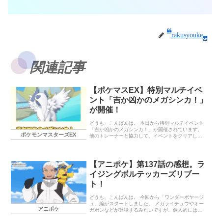
rakusyouke
関連記事
【ポケマスEX】特別マルチイベ
ント「吉か凶かのメガシンカ！」
が開催！
どうも、こんばんは。 本日から特別マルチイベント
「吉か凶かのメガシンカ！」が開催されています。
ポケモンマスターズEX
他のトレーナーと協力して、イベントをクリアしま
しょう！ 今回はクリア回数によって、報酬が獲得で
きるようになっています。 本日から開催のイベント
特別マルチイベント「吉か凶かのメガシンカ！」
「ギーマ（アナザー）＆アブソル」の性能 バディー
【アニポケ】第137話の感想。ラ
ズわざ 【吉とでるか凶とでるかのダークインパク
イジングボルテッカーズリブー
ト】 わざ 【かみつく（ゲージ2つ）】 【だましう
ち・表（ゲージ2つ）】 【よこどり（ゲージ2つ・
ト！
2/2）】 【終わりではない！（1/1）】 パッシブスキ
ル 【ハイリスク・ハイリターン】 【サイコロは投げ
どうも、こんばんは。 今回から「ワンダーボヤージ
られた！】 【P…
ュ」編がスタートしました。 メガライチュウやオー
アニポケ
ガポンなどが登場するみたいですが、個人的には新
キャラのナヴィとメタモンがリコ達とどう関わって