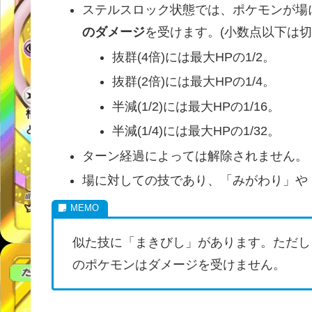
ステルスロック状態では、ポケモンが場
のダメージ
を受けます。(小数点以下は切
抜群(4倍)には最大HPの1/2。
抜群(2倍)には最大HPの1/4。
半減(1/2)には最大HPの1/16。
半減(1/4)には最大HPの1/32。
ターン経過によっては解除されません。
場に対しての技であり、「みがわり」や
似た技に「まきびし」があります。ただし
のポケモンはダメージを受けません。