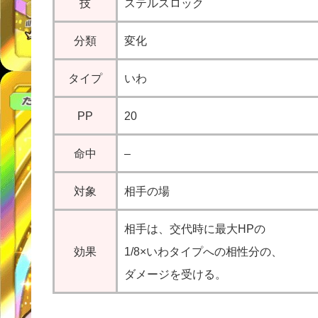
技
ステルスロック
分類
変化
タイプ
いわ
PP
20
命中
–
対象
相手の場
相手は、交代時に最大HPの
効果
1/8×いわタイプへの相性分の、
ダメージを受ける。