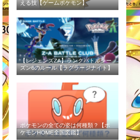
える技【ゲームポケモン】
【レジェンズZA】ランクバトルシー
ズン6のルール【ラグラージナイト】
ポケモンの全ての姿は何種類？【ポ
ケモンHOME全国図鑑】