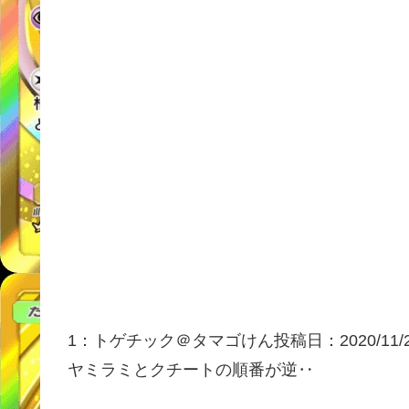
1：
トゲチック＠タマゴけん
投稿日：2020/11/
ヤミラミとクチートの順番が逆‥