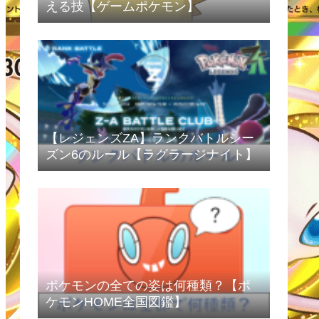
える技【ゲームポケモン】
【レジェンズZA】ランクバトルシー
ズン6のルール【ラグラージナイト】
ポケモンの全ての姿は何種類？【ポ
ケモンHOME全国図鑑】