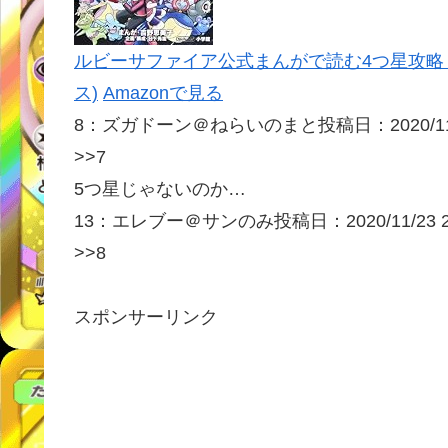
ルビーサファイア公式まんがで読む4つ星攻略 
ス)
Amazonで見る
8：
ズガドーン＠ねらいのまと
投稿日：2020/1
>>7
5つ星じゃないのか…
13：
エレブー＠サンのみ
投稿日：2020/11/
23 
>>8
スポンサーリンク