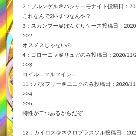
2：
ブルンゲル＠バシャーモナイト
投稿日：202
これなんで2匹ずつなんや？
3：
スカンプー＠ぼんぐりケース
投稿日：2020/
>>2
オスメスじゃないの
4：
ゴローニャ＠リュガのみ
投稿日：2020/11/
>>3
コイル…マルマイン…
11：
バタフリー＠ニニクのみ
投稿日：2020/11
>>4
>>5
特性が二つあるからだぞ
12：
カイロス＠ネクロプラスソル
投稿日：2020