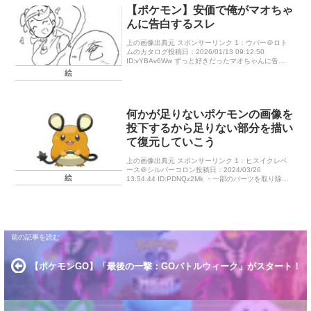
【ポケモン】安価で俺がマオちゃ
んに告白するスレ
上の画像出典元 スポンサーリンク 1：ウパー＠ロト
ムのカタログ投稿日：2026/01/13 09:12:50
ID:vYBAv6Ww ずっと好きだったマオちゃんに告白
や！告白するにはまずデートに誘わなあかん！どこ
絵
へマオち […]
何かが足りないポケモンの画像を
投下するから足りない部分を描い
て復元していこう
上の画像出典元 スポンサーリンク 1：ヒスイクレベ
ース＠シルバーコロン投稿日：2024/03/26
絵
13:54:44 ID:PDNQz2Mk ・一部のパーツを取り除い
た画像を投下するのでその足りない部分をこんな感
じに描い […]
【ポケモンGO】「最後の一撃：GOバトルウィーク」がスタート！