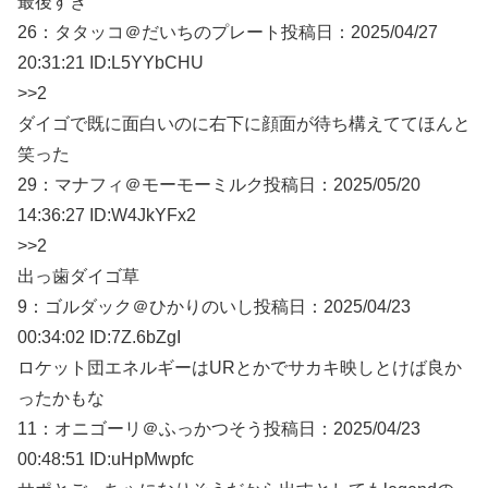
最後すき
26：
タタッコ＠だいちのプレート
投稿日：2025/04/
27
20:31:21 ID:L5YYbCHU
>>2
ダイゴで既に面白いのに右下に顔面が待ち構えててほんと
笑った
29：
マナフィ＠モーモーミルク
投稿日：2025/05/
20
14:36:27 ID:W4JkYFx2
>>2
出っ歯ダイゴ草
9：
ゴルダック＠ひかりのいし
投稿日：2025/04/
23
00:34:02 ID:7Z.6bZgI
ロケット団エネルギーはURとかでサカキ映しとけば良か
ったかもな
11：
オニゴーリ＠ふっかつそう
投稿日：2025/04/
23
00:48:51 ID:uHpMwpfc