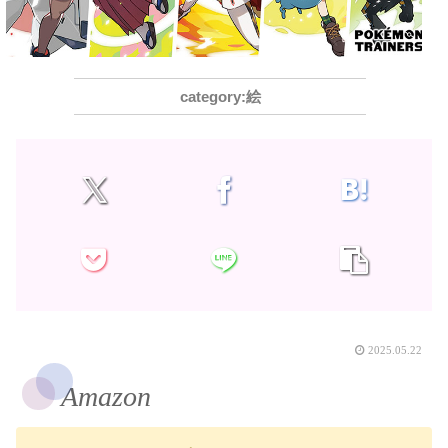
絵
2025.05.22
Amazon