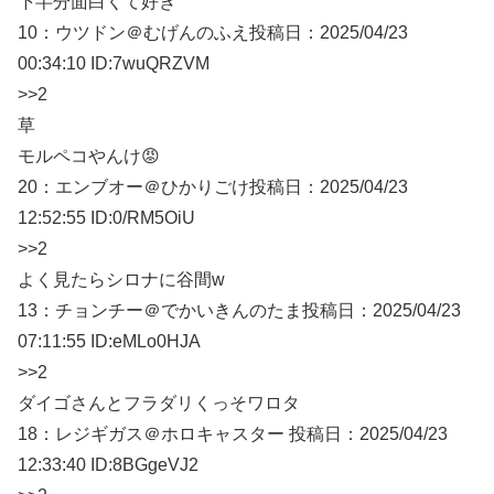
下半分面白くて好き
10：
ウツドン＠むげんのふえ
投稿日：2025/04/
23
00:34:10 ID:7wuQRZVM
>>2
草
モルペコやんけ😡
20：
エンブオー＠ひかりごけ
投稿日：2025/04/
23
12:52:55 ID:0/RM5OiU
>>2
よく見たらシロナに谷間w
13：
チョンチー＠でかいきんのたま
投稿日：2025/04/
23
07:11:55 ID:eMLo0HJA
>>2
ダイゴさんとフラダリくっそワロタ
18：
レジギガス＠ホロキャスター
投稿日：2025/04/
23
12:33:40 ID:8BGgeVJ2