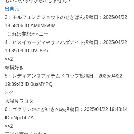
もいいから今から出しません？
出典元
2：
モルフォン＠ジョウトのせきばん
投稿日：2025/04/22
18:58:06
ID:AMbMkv9M
↓これは妄想オ○ニー
4：
ヒスイガーディ＠サメハダナイト
投稿日：2025/04/
22
19:35:09 ID:kIVc8RxI
>>2
結構好き
5：
レディアン＠アイテムドロップ
投稿日：2025/04/
22
19:39:43 ID:0usMYPQ.
>>2
大誤算ワロタ
6：
ゴクリン＠にがいきのみ
投稿日：2025/04/
22 19:48:14
ID:uNpchLZA
>>2