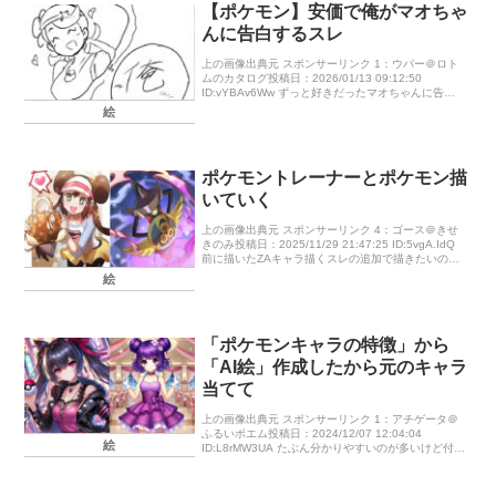
【ポケモン】安価で俺がマオちゃ
んに告白するスレ
上の画像出典元 スポンサーリンク 1：ウパー＠ロト
ムのカタログ投稿日：2026/01/13 09:12:50
ID:vYBAv6Ww ずっと好きだったマオちゃんに告白
や！告白するにはまずデートに誘わなあかん！どこ
絵
へマオち […]
ポケモントレーナーとポケモン描
いていく
上の画像出典元 スポンサーリンク 4：ゴース＠きせ
きのみ投稿日：2025/11/29 21:47:25 ID:5vgA.IdQ
前に描いたZAキャラ描くスレの追加で描きたいの描
きました！参考にお願いいたします 5：アロー […]
絵
「ポケモンキャラの特徴」から
「AI絵」作成したから元のキャラ
当てて
上の画像出典元 スポンサーリンク 1：アチゲータ＠
ふるいポエム投稿日：2024/12/07 12:04:04
絵
ID:L8rMW3UA たぶん分かりやすいのが多いけど付き
合ってくれたら嬉しい 例題：カイちゃん 3：クチー
ト […]