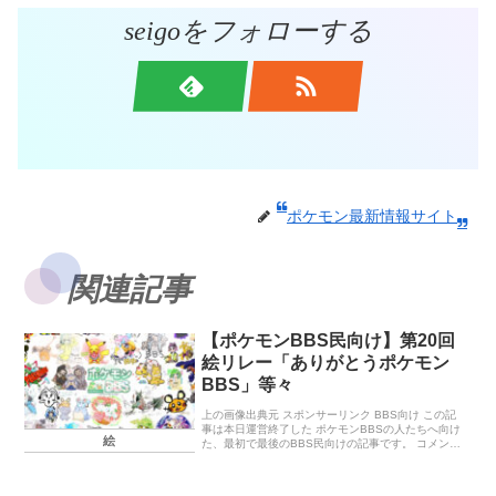
seigoをフォローする
ポケモン最新情報サイト
関連記事
【ポケモンBBS民向け】第20回
絵リレー「ありがとうポケモン
BBS」等々
上の画像出典元 スポンサーリンク BBS向け この記
事は本日運営終了した ポケモンBBSの人たちへ向け
絵
た、最初で最後のBBS民向けの記事です。 コメント
でお勧めスレとかを貼って頂くのもいいかもしれま
せん。ラストな感じのス […]