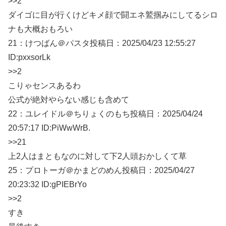
>>2
ダイゴに目が行くけどキメ顔で闘エネ鷲掴みにしてるシロ
ナも大概おもろい
21：
けつばん＠パスタ
投稿日：2025/04/
23 12:55:27
ID:pxxsorLk
>>2
こりゃセンスあるわ
公式が絶対やらない感じも含めて
22：
ユレイドル＠ちりょくのもち
投稿日：2025/04/
24
20:57:17 ID:PiWwWrB.
>>21
上2人はまともなのに対して下2人頭おかしくて草
25：
プロトーガ＠かまどのめん
投稿日：2025/04/
27
20:23:32 ID:gPIEBrYo
>>2
すき