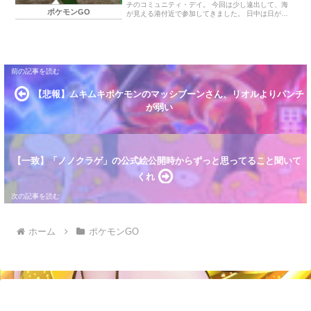
チのコミュニティ・デイ。 今回は少し遠出して、海
ポケモンGO
が見える港付近で参加してきました。 日中は日が照
って暖かかったのですが、海岸付近で風があった影
響で歩いていると体感的には涼しかったです。 今回
は11匹の色違いをゲットすることが出来ました。 も
ちろん色違いの高個体値は1匹も無し。 「ゆきなだ
れ」を習得したバイバニラもゲット。 使う機会はあ
まり無いかもしれない…。 ついでに同時に開催され
ていたダイマックスエンテイのマックスバトルにも
参加してきました。 なんか避けてもダメージが軽減
【悲報】ムキムキポケモンのマッシブーンさん、リオルよりパンチ
されないバグがあったみたいですが、無事に討伐成
功！ エンテイの初色違いをゲ…
が弱い
【一致】「ノノクラゲ」の公式絵公開時からずっと思ってること聞いて
くれ
ホーム
ポケモンGO