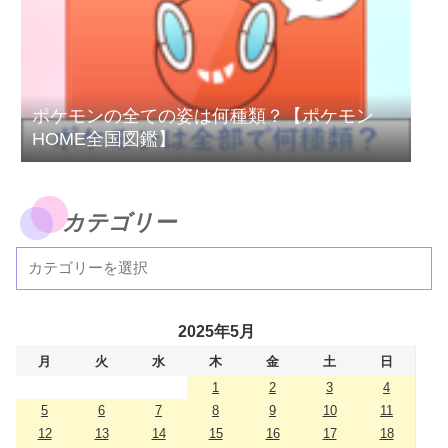
ポケモンの全ての姿は何種類？【ポケモン
HOME全国図鑑】
カテゴリー
2025年5月
月
火
水
木
金
土
日
1
2
3
4
5
6
7
8
9
10
11
12
13
14
15
16
17
18