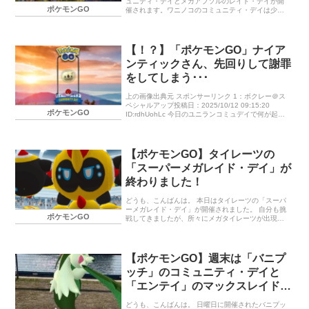
ュニティ・デイとメガアブソルのレイド・デイが開
ポケモンGO
催されます。ワニノコのコミュニティ・デイは少し
遠出して参加したいな～と思っています。 「コミュ
ニティ・デイ（復刻）」：「ワニノコ」 イベント内
容 イベント期間 イベントボーナス 「メガアブソ
ル」の「レイド・デイ」 イベント期間 イベントボー
【！？】「ポケモンGO」ナイア
ナス 終わりに… 「コミュニティ・デイ（復刻）」：
ンティックさん、先回りして謝罪
「ワニノコ」 イベント内容 「ワニノコ」が野生でい
つもより多く出現します。 イベント開始から2025年
をしてしまう･･･
3月29日（土）22：00までに「アリゲイツ」（「ワ
ニノコ」の進化形）を「オーダイル」に進化させる
上の画像出典元 スポンサーリンク 1：ボクレー＠ス
と、特別なスペシ…
ペシャルアップ投稿日：2025/10/12 09:15:20
ポケモンGO
ID:rdhUohLc 今日のユニランコミュデイで何が起こ
るってんだ…？？ https://twitter. […]
【ポケモンGO】タイレーツの
「スーパーメガレイド・デイ」が
終わりました！
どうも、こんばんは。 本日はタイレーツの「スーパ
ーメガレイド・デイ」が開催されました。 自分も挑
ポケモンGO
戦してきましたが、所々にメガタイレーツが出現し
ていないジムもちらほらとありました。 特定のジム
でしか出現しない仕様は止めてほしいです。 今回は
エスパータイプ中心のパーティで挑戦。 個人的には
メガサーナイトで挑戦したかったのですが、メガエ
【ポケモンGO】週末は「バニプ
ナジーが足りませんでした。 今回は駅周辺のジムに
ッチ」のコミュニティ・デイと
２体しか出現しなかったので、合計２回討伐。 タイ
レーツのメガエナジーゲットです。出番があるかは
「エンテイ」のマックスレイドバ
わかりませんが…。 終わりに… 「ポケモンチャンピ
トルに参加しました！
オンズ」ハイパーボール級から抜け出せなくて、も
どうも、こんばんは。 日曜日に開催されたバニプッ
うしんどい…。 ランキング参加…