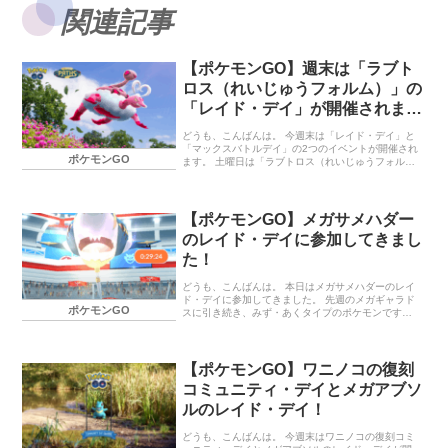
関連記事
【ポケモンGO】週末は「ラブト
ロス（れいじゅうフォルム）」の
「レイド・デイ」が開催されま
す！
どうも、こんばんは。 今週末は「レイド・デイ」と
「マックスバトルデイ」の2つのイベントが開催され
ポケモンGO
ます。 土曜日は「ラブトロス（れいじゅうフォル
ム）」の「レイド・デイ」。 日曜日は「キョダイマ
ックスニャース」の「マックスバトルデイ」。 自分
としては、「ラブトロス（れいじゅうフォルム）」
の「レイド・デイ」に力を入れて参加し、次の日曜
【ポケモンGO】メガサメハダー
日はのんびりする予定です。 「ラブトロス（れいじ
のレイド・デイに参加してきまし
ゅうフォルム）」の「レイド・デイ」 イベント期間
イベントボーナス 「キョダイマックスニャース」の
た！
「マックスバトルデイ」 イベント期間 イベントボー
ナス 終わりに… 「ラブトロス（れいじゅうフォル
どうも、こんばんは。 本日はメガサメハダーのレイ
ム）」の「レイド・デイ」 …
ド・デイに参加してきました。 先週のメガギャラド
ポケモンGO
スに引き続き、みず・あくタイプのポケモンです。
ということで、今回もくさタイプ中心のパーティで
挑戦してきました。 メガフシギバナが活躍するのは
嬉しいですね。 CPが意外と低かったので、3人とか
でも危なげなく討伐できましたね。 駅近くは人が集
【ポケモンGO】ワニノコの復刻
まるのですが、少し離れると人が集まらないのが残
コミュニティ・デイとメガアブソ
念です。 残念ながら色違いは出ませんでしたが、メ
ガエナジーは大量にゲットすることができました。
ルのレイド・デイ！
個人的には、次はメガバクーダが来てほしいです
ね。 終わりに… シーズン「変わりゆく物語」の「ス
どうも、こんばんは。 今週末はワニノコの復刻コミ
ペシャルリサーチ」を達成して…