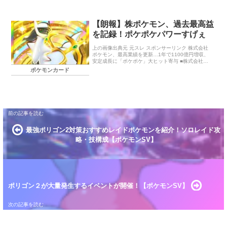
ら投稿日：2025/09/02 17:57:01 […]
【朗報】株ポケモン、過去最高益
を記録！ポケポケパワーすげぇ
上の画像出典元 元スレ スポンサーリンク 株式会社
ポケモン、最高業績を更新…1年で1100億円増収、
安定成長に「ポケポケ」大ヒット寄与 ■株式会社ポ
ケモン 第27期 決算公告 売上高：4,109億3,200
ポケモンカード
[…]
最強ポリゴン2対策おすすめレイドポケモンを紹介！ソロレイド攻
略・技構成【ポケモンSV】
ポリゴン２が大量発生するイベントが開催！【ポケモンSV】