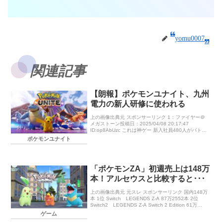
yomu0007
関連記事
【朗報】ポケモンユナイト、九州
電力の新人研修に使われる
上の画像出典元 スポンサーリンク 1：ファイヤー＠
メガストーン投稿日：2025/04/08 20:17:47
ID:op8AbUzc これは神ゲー 新入社員480人がバトル
ゲームに挑戦 新人研修にeスポーツ「例年より早く
ポケモンユナイト
[…]
「ポケモンZA」初週売上は148万
本！アルセウスと比較すると･･･
上の画像出典元 元スレ スポンサーリンク 国内148万
本 1位 Switch LEGENDS Z-A 87万2552本 2位
Switch2 LEGENDS Z-A Switch 2 Edition 61万
2905本 情 […]
ゲーム