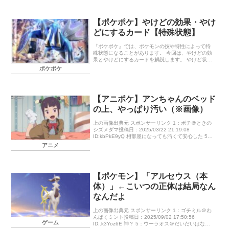
【ポケポケ】やけどの効果・やけ
どにするカード【特殊状態】
『ポケポケ』では、ポケモンの技や特性によって特
殊状態になることがあります。 今回は、やけどの効
果とやけどにするカードを解説します。 やけど状態
について やけど状態の効果 「やけど」では、ポケモ
ポケポケ
ンチェック時に20ダメージを […]
【アニポケ】アンちゃんのベッド
の上、やっぱり汚い（※画像）
上の画像出典元 スポンサーリンク 1：ボチ＠ときの
シズメダマ投稿日：2025/03/22 21:19:08
ID:kbPkE9yQ 相部屋になっても汚くて安心した 5：
イキリンコ＠けいけんアメM投稿日：2025/03/2 […]
アニメ
【ポケモン】「アルセウス（本
体）」←こいつの正体は結局なん
なんだよ
上の画像出典元 スポンサーリンク 1：ゴチミル＠わ
んぱくミント投稿日：2025/09/02 17:50:56
ゲーム
ID:.k3Yoz6E 神？ 5：ウーラオス＠だいだいはなび