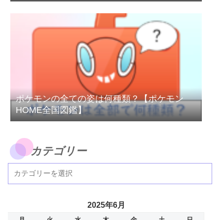
ポケモンの全ての姿は何種類？【ポケモン
HOME全国図鑑】
カテゴリー
2025年6月
月
火
水
木
金
土
日