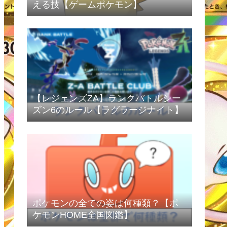
える技【ゲームポケモン】
【レジェンズZA】ランクバトルシー
ズン6のルール【ラグラージナイト】
ポケモンの全ての姿は何種類？【ポ
ケモンHOME全国図鑑】