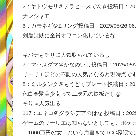
2：
ヤトウモリ＠テラピースでんき
投稿日：202
ナンジャモ
3：
カモネギ＠Zリング
投稿日：2025/05/
26 08
剣盾は既に全員オワコン化しているな
キバナもチリに人気取られているし
7：
マッスグマ＠かなめいし
投稿日：2025/05/
リーリエほどの不動の人気となると現時点で
8：
ミルタンク＠もうどくプレート
投稿日：202
色白金髪美少女って二次元の鉄板だしな
そりゃ人気出る
117：
エネコ＠グラシデアのはな
投稿日：2025
ゲームのリーリエは知らないとしても、ポケ
「1000万円の女」という肩書きでTCG界隈で