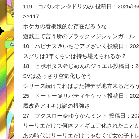
119：
コバルオン＠ドリのみ
投稿日：2025/05
>>117
ポケカの看板娘的な存在だろうな
遊戯王で言う所のブラックマジシャンガール
10：
ハピナス＠いちごアメざいく
投稿日：2025
スグリは3年くらいは持ち堪えられるか？
18：
ヒポポタス＠じめんのジュエル
投稿日：202
SVはあっさり空気化しそう
シリーズ続けてればまた神デザ地方来るだろ
25：
ドードー＠リバティチケット
投稿日：2025
魔改造アオキは謎の根強さ
27：
フクスロー＠ゆうかんミント
投稿日：2025
リーリエだけで何体フィギュア化されたこと
あの時代はリーリエだけじゃなくて女の子ト