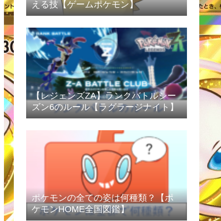
える技【ゲームポケモン】
【レジェンズZA】ランクバトルシー
ズン6のルール【ラグラージナイト】
ポケモンの全ての姿は何種類？【ポ
ケモンHOME全国図鑑】