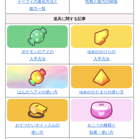
イーブイの進化方法と
性格と能力の関係
能力一覧
道具に関する記事
ポケモンのアメの
ゆめのかけらの
入手方法
入手方法
ばんのうアメの使い方
ゆめのかたまりの使い方
おてつだいホイッスルの
おこうの種類と
使い方
効果・使い方