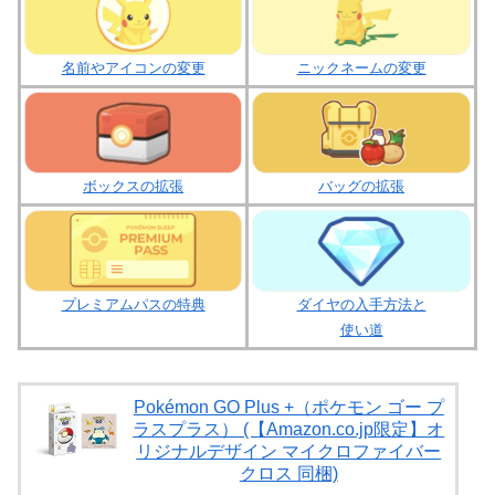
名前やアイコンの変更
ニックネームの変更
ボックスの拡張
バッグの拡張
プレミアムパスの特典
ダイヤの入手方法と
使い道
Pokémon GO Plus +（ポケモン ゴー プ
ラスプラス） (【Amazon.co.jp限定】オ
リジナルデザイン マイクロファイバー
クロス 同梱)