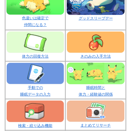
色違いは確定で
グッドスリープデー
仲間になる？
体力の回復方法
きのみの入手方法
睡眠時間と
手動での
体力・経験値の関係
睡眠データの入力
まとめてリサーチ
検索・絞り込み機能