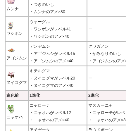
・つきのいし
ムンナ
・ムンナのアメ×80
ウォーグル
・ワシボンがレベル41
ー
ワシボン
・ワシボンのアメ×40
デンヂムシ
クワガノン
・アゴジムシがレベル15
・かみなりのいし
アゴジムシ
・アゴジムシのアメ×40
・アゴジムシのアメ×8
キテルグマ
・ヌイコグマがレベル20
ー
ヌイコグマ
・ヌイコグマのアメ×40
進化前
1進化
2進化
ニャローテ
マスカーニャ
・ニャオハがレベル12
・ニャローテがレベル2
ニャオハ
・ニャオハのアメ×40
・ニャオハのアメ×80
アチゲータ
ラウドボーン