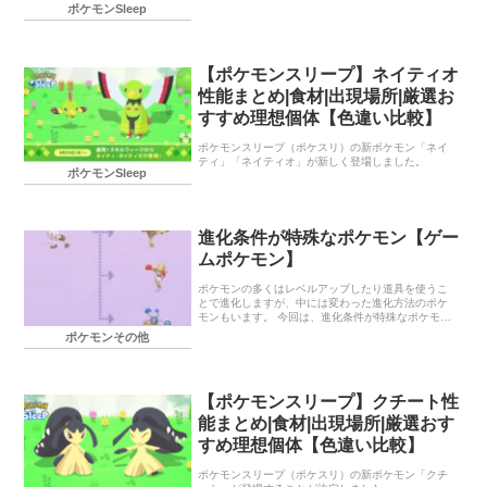
は1日に3回作ることが […]
ポケモンSleep
【ポケモンスリープ】ネイティオ
性能まとめ|食材|出現場所|厳選お
すすめ理想個体【色違い比較】
ポケモンスリープ（ポケスリ）の新ポケモン「ネイ
ティ」「ネイティオ」が新しく登場しました。
ポケモンSleep
進化条件が特殊なポケモン【ゲー
ムポケモン】
ポケモンの多くはレベルアップしたり道具を使うこ
とで進化しますが、中には変わった進化方法のポケ
モンもいます。 今回は、進化条件が特殊なポケモン
を紹介します。 ポケモンの進化方法 ポケモンが進化
ポケモンその他
する方法はいくつかあり、代表的 […]
【ポケモンスリープ】クチート性
能まとめ|食材|出現場所|厳選おす
すめ理想個体【色違い比較】
ポケモンスリープ（ポケスリ）の新ポケモン「クチ