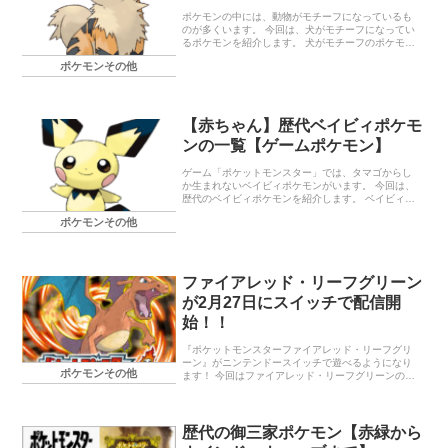
ポケモンの中には、動物がモチーフになっているも
のが多くいます。 今回は、犬がモチーフになってい
るポケモンを紹介します。 犬がモチーフのポケモン
図鑑の説明や見た目などから、犬がモチーフと考え
ポケモンその他
られるポケモンを紹介します。 […]
【赤ちゃん】歴代ベイビィポケモ
ンの一覧【ゲームポケモン】
ゲーム「ポケットモンスター」では、タマゴからし
か生まれないベイビィポケモンがいます。 今回は、
歴代のベイビィポケモンを紹介します。 ベイビィポ
ケモンの概要 ベイビィポケモンとは、タマゴから生
ポケモンその他
まれる赤ちゃんのようなポケモン […]
ファイアレッド・リーフグリーン
が2月27日にスイッチで配信開
始！！
『ポケットモンスターファイアレッド・リーフグリ
ーン』がニンテンドースイッチで遊べるようになり
ポケモンその他
ます！ 今回はファイアレッド・リーフグリーンの発
売情報を紹介します。 概要 『ポケットモンスター
ファイアレッド・リーフグリーン […]
歴代の御三家ポケモン【赤緑から