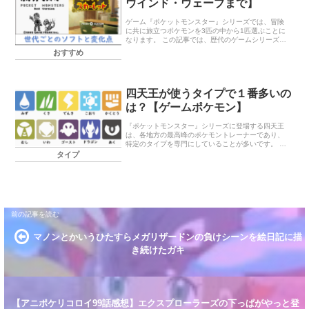
ウインド・ウェーブまで】
ゲーム『ポケットモンスター』シリーズでは、冒険
に共に旅立つポケモンを3匹の中から1匹選ぶことに
なります。 この記事では、歴代のゲームシリーズで
の御三家ポケモンを世代ごとに紹介します。 御三家
おすすめ
ポケモンの概要 御三家とは ゲ […]
四天王が使うタイプで１番多いの
は？【ゲームポケモン】
『ポケットモンスター』シリーズに登場する四天王
は、各地方の最高峰のポケモントレーナーであり、
特定のタイプを専門にしていることが多いです。 今
回は、どのタイプを使う四天王が多いかを調べまし
タイプ
た。 はじめに タイプについて ポ […]
マノンとかいうひたすらメガリザードンの負けシーンを絵日記に描
き続けたガキ
【アニポケリコロイ99話感想】エクスプローラーズの下っぱがやっと登