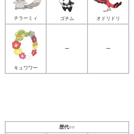
チラーミィ
ゴチム
オドリドリ
ー
ー
キュワワー
歴代○○