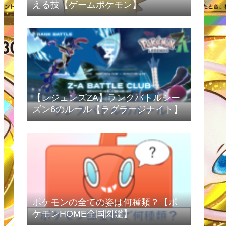
える技【ゲームポケモン】
【レジェンズZA】ランクバトルシー
ズン6のルール【ラグラージナイト】
ポケモンの全ての姿は何種類？【ポ
ケモンHOME全国図鑑】