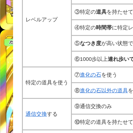
③特定の
道具
を持たせ
レベルアップ
④特定の
時間帯
に特定
⑤
なつき度
が高い状態
⑥1000歩以上
連れ歩い
⑦
進化の石
を使う
特定の道具を使う
⑧
進化の石以外の道具
⑨通信交換のみ
通信交換
する
⑩特定の道具を持たせ