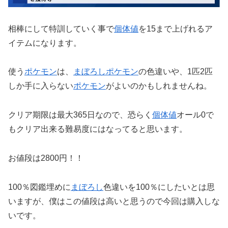
相棒にして特訓していく事で
個体値
を15まで上げれるア
イテムになります。
使う
ポケモン
は、
まぼろし
ポケモン
の色違いや、1匹2匹
しか手に入らない
ポケモン
がよいのかもしれませんね。
クリア期限は最大365日なので、恐らく
個体値
オール0で
もクリア出来る難易度にはなってると思います。
お値段は2800円！！
100％図鑑埋めに
まぼろし
色違いを100％にしたいとは思
いますが、僕はこの値段は高いと思うので今回は購入しな
いです。