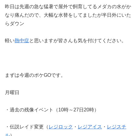
昨日は先週の急な猛暑で屋外で飼育してるメダカの水がか
なり痛んだので、大幅な水替をしてましたが半日外にいた
らダウン
軽い
熱中症
と思いますが皆さんも気を付けてください。
まずは今週のポケGOです。
月曜日
・過去の残像イベント（10時～27日20時）
・伝説レイド変更（
レジロック
・
レジアイス
・
レジスチ
ル
）