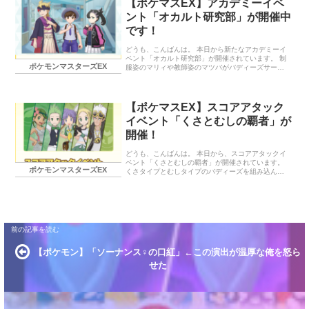
【ポケマスEX】アカデミーイベ
いうことで、「マリィ（チャンピオン）＆ファイヤ
ント「オカルト研究部」が開催中
ー」と併用で使って、火力ダメージ上げてくれるこ
とを期待したいところです。 終わりに… 今月はアニ
です！
バーサリーイベントが開催される月なので、どんな
バディーズが実装されるのか、今から楽しみです。
どうも、こんばんは。 本日から新たなアカデミーイ
ランキング参加中ポケモン ランキ…
ベント「オカルト研究部」が開催されています。 制
ポケモンマスターズEX
服姿のマリィや教師姿のマツバがバディーズサーチ
に登場しています。 育成バディーズとしては「ハル
ト＆グルトン」が育成できるようになってます。 本
日から開催のイベント アカデミーイベント「パシオ
のオカルト研究部」 バディーズサーチ マリィピック
【ポケマスEX】スコアアタック
アップスぺコスBサーチ マツバピックアップスぺコ
イベント「くさとむしの覇者」が
スBサーチ 新規登場バディーズ マツバ（アカデミ
ー）＆バクフーン（ヒスイのすがた） マリィ（アカ
開催！
デミー）＆モトトカゲ ハルト＆グルトン（※アカデ
ミー育成対象バディーズです） 終わりに… 本日から
どうも、こんばんは。 本日から、スコアアタックイ
開催のイベント アカデ…
ベント「くさとむしの覇者」が開催されています。
ポケモンマスターズEX
くさタイプとむしタイプのバディーズを組み込ん
で、高スコアを目指すこのイベント。 只今アルコス
アデクがバディーズサーチに登場しているので、高
得点を狙うのならゲットしておくのがおすすめで
す。 自分は引いてないですけど…。 本日から開催の
イベント スコアアタックイベント「くさとむしの覇
者」 バディーズサーチ タイプ限定「トリプルピック
アップポケマスフェス」 終わりに… 本日から開催の
イベント スコアアタックイベント「くさとむしの覇
【ポケモン】「ソーナンス♀の口紅」←この演出が温厚な俺を怒ら
者」 バディーズサーチ タイプ限定「トリプルピック
アップポケマスフェス」 以…
せた