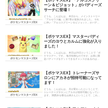
【ポケマスEX】「アルコスグリ
本日開催のイベント 毎月開催特別イベント「ポケマ
ーン＆ピジョット」がバディーズ
スデーを楽しもう！」 今月の強化対象バディーズ
「ベル（チャンピオン）＆ビリジオン」「マジコス
サーチに登場！
コトネ＆セレビィ」 カガリ＆バクーダ バディーズサ
ーチ トリプルピックアップマスターフェス ポケマス
どうも、こんばんは。 本日から、メインストーリー
デー1回限定！「ハッピーBサーチ…
「アルセウス編」に第7章が追加されました。 それ
ポケモンマスターズEX
に伴い「アルコスグリーン＆ピジョット」がバディ
ーズサーチに登場しています。 ひこうタイプのアル
コスは「アルコスヒビキ＆ルギア」に続き2組目。
個人的にはまだ登場していないタイプのアルコスバ
ディーズを出してほしいです。 本日から開催のイベ
【ポケマスEX】マスターバディ
ント アルセウス編更新記念「特別バトルイベント」
ーズのヨウとカルムに強化が入り
バディーズサーチ グリーンピックアップアルコスフ
ェス 「アルコスグリーン＆ピジョット」の性能 バデ
ました！
ィーズわざ 【雲外蒼天の神技ぼうふう】 わざ 【ぼ
うふう・聖嵐（ゲージ4つ）】 【エアスラッシュ
どうも、こんばんは。 本日は25日ということで「ポ
（ゲージ2つ）】 【エア…
ケマスデー」です。 毎月恒例なのですが、お得に限
ポケモンマスターズEX
定バディーズをゲットできるチャンスがあるのは嬉
しい。 また、今月はチャンピオン姿のヨウとカルム
に強化が入り、バディストーンボードに新たなパネ
ルが追加されています。 本日開催のイベント 毎月開
催特別イベント「ポケマスデーを楽しもう」 今月の
【ポケマスEX】トレーナーズサ
強化対象バディーズ 「ヨウ（チャンピオン）＆ネク
ロンにアカネが招待可能になって
ロズマ」「カルム（チャンピオン）＆ゲッコウガ」
ハルカ＆ミズゴロウ バディーズサーチ トリプルピッ
ます！
クアップマスターフェス ポケマスデー１回限定！
「ハッピーBサーチ」「★５確定BサーチA」「★５
どうも、こんばんは。 月が変わったということで、
確定BサーチB」 終わり…
トレーナーズサロンにアカネが招待可能になってい
ポケモンマスターズEX
ます。 関西弁を喋るお姉さんということで、これま
でになかった会話を楽しめるかも…しれませんね。
また、ポケモン30周年記念特別キャンペーンとし
て、「N（22シーズン）＆ゾロアーク」を仲間にす
ることができます。 あくタイプの特殊アタッカーと