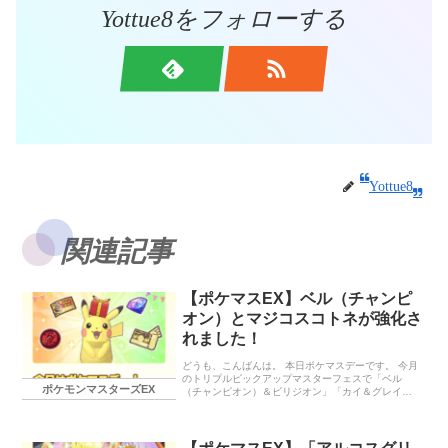
Yottue8をフォローする
Yottue8
関連記事
【ポケマスEX】ベル（チャンピ
オン）とマジコスコトネが強化さ
れました！
どうも、こんばんは。 本日ポケマスデーです。 今月
のトリプルピックアップマスターフェスで「ベル
ポケモンマスターズEX
（チャンピオン）＆ビリジオン」「カイ＆グレイシ
ア」「マジコスコトネ＆セレビィ」が登場していま
す。 さらに、「ベル（チャンピオン）＆ビリジオ
ン」と「マジコスコトネ＆セレビィ」にはバディス
トーンボードに新たなパネルが追加されています。