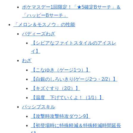
ポケマスデー1回限定！「★5確定Bサーチ」＆
「ハッピーBサーチ」
「メロン＆モスノウ」の性能
バディーズわざ
【シビアなファイトスタイルのアイスレ
イ】
わざ
【こなゆき（ゲージ1つ）】
【白銀のしろいきり(ゲージ2つ・2/2）】
【キズぐすり（2/2）】
【温度 下げていくよ！（1/1）】
パッシブスキル
【攻撃時攻撃特攻ダウン9】
【初登場時に特殊軽減＆特殊軽減時間延長