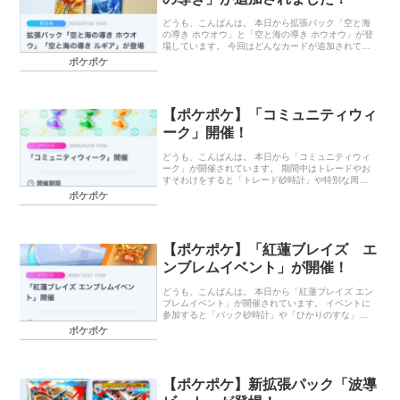
ップ サンダース バニプッチ ハクリュー タブンネ 終
わりに… 気が付けば、今年も半分が過ぎましたね。
どうも、こんばんは。 本日から拡張パック「空と海
…
の導き ホウオウ」と「空と海の導き ホウオウ」が登
場しています。 今回はどんなカードが追加されてい
るのか、ちょっとワクワクしています。 今回の目玉
ポケポケ
として「ホウオウex」と「ルギアex」が登場してい
ますが、環境がどう変わるのかも気になるところで
すね。 早速新パックを開封。 パック開封で「ツボツ
ボex」「キングドラex」、ゲットチャレンジで「ク
【ポケポケ】「コミュニティウィ
ロバットex」をゲットすることができました。 個人
的には「ツボツボex」がもう一枚欲しいところです
ーク」開催！
ね。 終わりに… 「ツボツボex」と「フシギバナex」
を組み合わせて、デッキを組んでみたいな～と思っ
どうも、こんばんは。 本日から「コミュニティウィ
ています。 …
ーク」が開催されています。 期間中はトレードやお
すそわけをすると「トレード砂時計」や特別な周辺
グッズなどを獲得できるそうです。 仲の良いフレン
ポケポケ
ドがいない自分には難しいイベントですが、トレー
ドやおすそわけは昔よりはやり易くなっているの
で、達成できそうではあります。 コミュニティウィ
ーク イベント期間 終わりに… コミュニティウィー
【ポケポケ】「紅蓮ブレイズ エ
ク イベント期間 20264月4日（土）15：00～4月11
日（土）14：59 終わりに… 雨だったので、1日中自
ンブレムイベント」が開催！
宅に引き籠ってドラマ「アンナチュラル」を一気見
してました。 ランキング参加中ポケモン ランキング
どうも、こんばんは。 本日から「紅蓮ブレイズ エン
参加中ポケモ…
ブレムイベント」が開催されています。 イベントに
参加すると「パック砂時計」や「ひかりのすな」な
どがゲットできます。 自分はまだ「紅蓮ブレイズ」
ポケポケ
のカードも全然揃っていないし、最近対人戦してい
なかったので、参加するかはわかりません。 紅蓮ブ
レイズ エンブレムイベント イベント期間 終わり
に… 紅蓮ブレイズ エンブレムイベント イベント期
【ポケポケ】新拡張パック「波導
間 2025年12月21日（日）15：00～12月31日
（水）14：59 終わりに… 体調の方ですが、熱は下