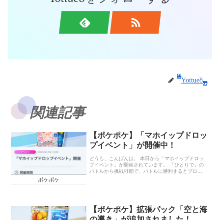
Yottue8
関連記事
【ポケポケ】「マホイップドロッ
プイベント」が開催中！
どうも、こんばんは。 本日から「マホイップドロッ
プイベント」が開催されています。 「ひとりで」の
バトルから挑戦可能で、バトルに勝利するとプロモ
カードがゲットできます。 今回の対戦デッキは「ス
ポケポケ
イーツリレーデッキ」というものであり、とても厄
介。 自分は上級で痛い目にあわされました。 マホイ
ップドロップイベント イベント期間 ゲットできるプ
ロモカード 終わりに… マホイップドロップイベント
【ポケポケ】拡張パック「空と海
イベント期間 2025年7月2日（水）15：00～7月12
日（土）14：59 ゲットできるプロモカード マホイ
の導き」が追加されました！