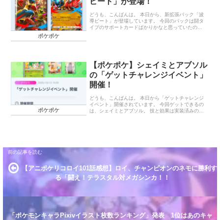
ビート」が登場！
がったけど、まだ頭のふらつきがあるのが気になり
ます。 ランキング参加中ポケモン ランキング参加中
どうも、こんばんは。 本日から、新拡張パック「波
ポケモン好き…
導ビート」が登場しています。 今回のパックは闘タ
イプのサポートカードばかりかなと思っていたので
すが、ちゃんと草タイプ用フィールドカードも実装
ポケポケ
されていたので嬉しいです。 早速、パックを引いて
きたのですがexカードは以下の３枚をゲットできま
した。 目当ての「メガジュカインex」をゲットでき
なかったのは残念です。 「メガルカリオex」はまだ
【ポケポケ】シェイミとアブソル
１枚しかゲットできていないので、デッキ作成はま
だ先になりそうです。 終わりに… 明日はアギトの映
の「ゲットチャレンジイベント」
画の公開日。楽しみです！ ランキング参加中ポケモ
開催！
ン ランキング参加中ポケモン好きな人達と仲良くい
くグループ ランキング参…
どうも、こんばんは。 本日から「ゲットチャレンジ
イベント」開催されています。 今回ゲットできるの
ポケポケ
は、シェイミとアブソル。 技と効果は実装済みのも
ので、絵柄が違うだけですね。 イベントで入手でき
る周辺グッズはすべてゲットしておきたいです。 シ
ェイミとアブソルのゲットチャレンジイベント イベ
ント期間 ゲットできるカード 終わりに… シェイミ
とアブソルのゲットチャレンジイベント イベント期
間 2025年10月13日（月）15：00～10月23日
（木）14：59 ゲットできるカード シェイミ アブソ
ル 終わりに… 今更ながら「ウルトラマンネクサス」
【アニポケリコロイ101話感想】ロイ、チャンピオンのネモに勝利す
のOPとEDはどれも良い曲ばかりだなと感じまし
た。特に…
る「闘え！テラスタル対メガシンカ！！
「ポケモンキャラPixivイラスト枚数ランキング」発表 1位はあのキャ