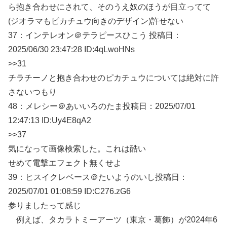
ら抱き合わせにされて、そのうえ奴のほうが目立ってて
(ジオラマもピカチュウ向きのデザイン)許せない
37：
インテレオン＠テラピースひこう
投稿日：
2025/06/
30 23:47:28 ID:4qLwoHNs
>>31
チラチーノと抱き合わせのピカチュウについては絶対に許
さないつもり
48：
メレシー＠あいいろのたま
投稿日：2025/07/
01
12:47:13 ID:Uy4E8qA2
>>37
気になって画像検索した。これは酷い
せめて電撃エフェクト無くせよ
39：
ヒスイクレベース＠たいようのいし
投稿日：
2025/07/
01 01:08:59 ID:C276.zG6
参りましたって感じ
例えば、タカラトミーアーツ（東京・葛飾）が2024年6