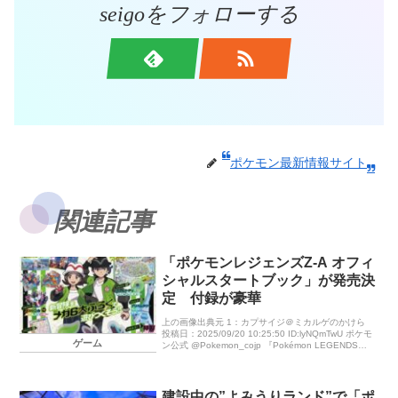
seigoをフォローする
ポケモン最新情報サイト
関連記事
「ポケモンレジェンズZ-A オフィ
シャルスタートブック」が発売決
定 付録が豪華
上の画像出典元 1：カプサイジ＠ミカルゲのかけら
投稿日：2025/09/20 10:25:50 ID:lyNQmTwU ポケモ
ゲーム
ン公式 @Pokemon_cojp 『Pokémon LEGENDS
[…]
建設中の”よみうりランド”で「ポ