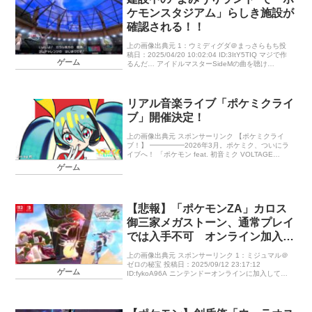
ケモンスタジアム」らしき施設が
確認される！！
上の画像出典元 1：ウミディグダ＠まっさらもち投
稿日：2025/04/20 10:02:04 ID:3ItY5TIQ マジで作
ゲーム
るんだ… アイドルマスターSideMの曲を聴け
@Voldick よみうりランドなんか建設中な […]
リアル音楽ライブ「ポケミクライ
ブ」開催決定！
上の画像出典元 スポンサーリンク 【ポケミクライ
ブ！】 ━━━━━2026年3月。ポケミク、ついにラ
イブへ！ 「ポケモン feat. 初音ミク VOLTAGE
Live！」 開 催 決 定 ━━━━━ #ポケミクラ
ゲーム
イブ […]
【悲報】「ポケモンZA」カロス
御三家メガストーン、通常プレイ
では入手不可 オンライン加入必
須の模様
上の画像出典元 スポンサーリンク 1：ミジュマル＠
ゼロの秘宝 投稿日：2025/09/12 23:17:12
ゲーム
ID:fykoA96A ニンテンドーオンラインに加入してラ
ンクバトルしないと貰えない模様 【公式 […]