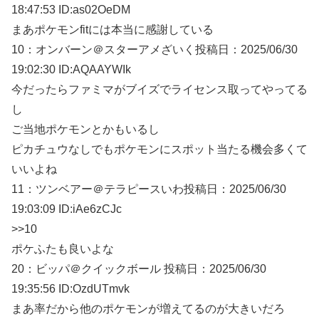
18:47:53 ID:as02OeDM
まあポケモンfitには本当に感謝している
10：
オンバーン＠スターアメざいく
投稿日：2025/06/
30
19:02:30 ID:AQAAYWIk
今だったらファミマがブイズでライセンス取ってやってる
し
ご当地ポケモンとかもいるし
ピカチュウなしでもポケモンにスポット当たる機会多くて
いいよね
11：
ツンベアー＠テラピースいわ
投稿日：2025/06/
30
19:03:09 ID:iAe6zCJc
>>10
ポケふたも良いよな
20：
ビッパ＠クイックボール
投稿日：2025/06/
30
19:35:56 ID:OzdUTmvk
まあ率だから他のポケモンが増えてるのが大きいだろ