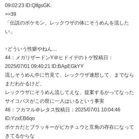
09:02:23 ID:QIfgsGK.
>>39
「伝説のポケモン、レックウザの体にそうめんを流した
い」
↑どういう性癖やねん…
44：
メガリザードンY＠ヒドイデのトゲ
投稿日：
2025/07/
01 09:40:21 ID:BApEGkYY
流しそうめん中に竹見て、レックウザ連想して、までなら
まだわかるけど、
レックウザにそうめん流してえな、提案するかってなった
サイコパスがこの世に一人はいるという事実
46：
フカマル＠レタス
投稿日：2025/07/
01 10:04:46
ID:YzxEB6qo
ポケカだとブラッキーがピカチュウと互角の存在になって
きてるからな