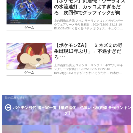
【ポケモン】剣盾俺「ウーラオス
の水流連打、カッコよすぎるだ
ろ…次回作でグラフィックが向上
したら最高のゲームになるので
上の画像出典元 スポンサーリンク 1：メガゲンガー
は？」
＠フェアリーメモリ投稿日：2024/12/06 23:13:10
ゲーム
ID:KrJEsX8I くるくるペチッ 水ラオス、キュウコン
対面で余裕かまして水流連打してくれるのありが
[…]
【ポケモンZA】「ミネズミの野
生出現13年ぶり」←不遇すぎだ
ろ･･･
上の画像出典元 スポンサーリンク 1：キマワリ＠キ
ングリーフ投稿日：2025/03/15 19:22:48
ゲーム
ID:by9ggSTM さすがにかわいそうだわ… 鈴木けん
ぞう @tanakabarakouki レジェンズZA […]
ポケモン歴代 御三家一覧【最終進化・色違い・種族値 最強ランキン
グ】