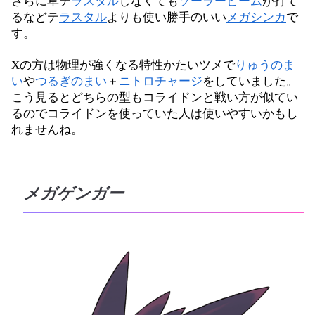
さらに草テ
ラスタル
しなくても
ソーラービーム
が打て
るなどテ
ラスタル
よりも使い勝手のいい
メガシンカ
で
す。
Xの方は物理が強くなる特性かたいツメで
りゅうのま
い
や
つるぎのまい
＋
ニトロチャージ
をしていました。
こう見るとどちらの型もコライドンと戦い方が似てい
るのでコライドンを使っていた人は使いやすいかもし
れませんね。
メガゲンガー