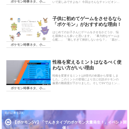
ポケモン時事ネタ、小ネタ
いで楽しみですよね！ 今回はそんなチャンピオンズ
はどんなゲームなのかの予想と来てほしい要素につ
いて話していきます。 www.nnnpokelive.com チャン
ピオンズは対戦に特化したゲーム 予想と考察 ダブル
バトルのみ？ トリプルバトル、ローテーションバト
子供に初めてゲームをさせるなら
ル、スペシャルはない予想 zワザとダイマックスはあ
「ポケモン」がおすすめな理由！
る？ 新規ポケモンは来るのか？
はじめてのお子さんにゲームをさせるかどうか、悩
む親御さんも多いと思います。 「暴力的なゲームは
心配…」 「難しすぎて挫折しないかな？」 「親が一
緒に遊べるものがいいな」 そんな親子にぴったりの
ポケモン時事ネタ、小ネタ
ゲームが ポケットモンスター（通称ポケモン） で
す！ この記事では、なぜポケモンが“子供の初めての
ゲーム”にふさわしいのか、その理由をわかりやすく
紹介します。 1. キャラクターが可愛いから親しみや
性格を変えるミントはなるべく使
すい！ ポケモンといえば、ピカチュウをはじめとし
た可愛いキャラクターたちが大人気。 見た目が愛ら
わない方がいい理由
しく、怖さや不気味さがあるキャラクターはほとん
どいないので、小さなお子さんでも安心して遊べま
性格を変更するミントは8世代の剣盾から登場 しま
す。 中にはカッコいい…
した。このミントの登場により主に伝説ポケモンの
厳選の難易度が下がりました。そしてSVではミント
の実装によりシンクロによる性格固定ができなくな
ポケモン時事ネタ、小ネタ
り、さらに入手も容易になったことで一般ポケモン
たちにもよく使われるようになりました。しかし、
ミントも便利なばかりではありません。今回はそん
なミントを使わない方がいいんじゃない？っという
ことをお伝えできればと思います。 基本は便利 使わ
ない方がいいと言いつつ使った方が便利なのは事実
です。厳選が必要なく、育成も手軽にできます。さ
らにフィラのみなど1/3回復きのみに関しては無補正
になる性格にしてミントを使うことでト…
【ポケモンSV】「でんきタイプのポケモン大量発生！」イベント開
催！