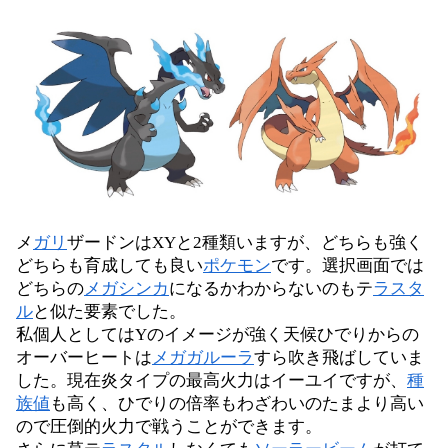
メ
ガリ
ザードンはXYと2種類いますが、どちらも強く
どちらも育成しても良い
ポケモン
です。選択画面では
どちらの
メガシンカ
になるかわからないのもテ
ラスタ
ル
と似た要素でした。
私個人としてはYのイメージが強く天候ひでりからの
オーバーヒートは
メガガルーラ
すら吹き飛ばしていま
した。現在炎タイプの最高火力はイーユイですが、
種
族値
も高く、ひでりの倍率もわざわいのたまより高い
ので圧倒的火力で戦うことができます。