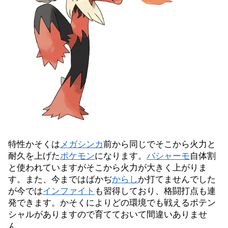
特性かそくは
メガシンカ
前から同じでそこから火力と
耐久を上げた
ポケモン
になります。
バシャーモ
自体割
と使われていますがそこから火力が大きく上がりま
す。また、今まではばかぢ
からし
か打てませんでした
が今では
インファイト
も習得しており、格闘打点も連
発できます。かそくによりどの環境でも戦えるポテン
シャルがありますので育てておいて間違いありませ
ん。