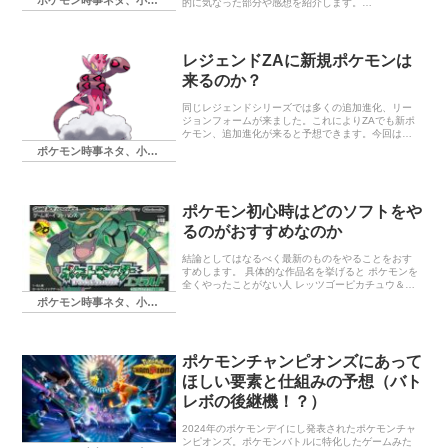
ポケモン時事ネタ、小ネタ
的に気なった部分や感想を紹介します。
www.youtube.com www.nnnpokelive.com ポケモン
の完全新作ゲームが発表 新しいメガシンカ ZA追加
コンテンツ発表 まとめ
レジェンドZAに新規ポケモンは
来るのか？
同じレジェンドシリーズでは多くの追加進化、リー
ジョンフォームが来ました。これによりZAでも新ポ
ケモン、追加進化が来ると予想できます。今回はそ
んなZAで新登場するポケモンはどのくらいになるか
ポケモン時事ネタ、小ネタ
考えていきます。 トップページ ｜ 『Pokémon
LEGENDS Z-A』公式サイト アルセウスで登場した
新ポケモンの数 新ポケモン予想 新規の準伝説 街で
住むことに適した形のリージョンフォーム ゼルネア
ポケモン初心時はどのソフトをや
ス、イベルタルのフォルムチェンジ 追加進化、リー
ジョンフォームはカロスポケモンにならない まとめ
るのがおすすめなのか
結論としてはなるべく最新のものをやることをおす
すめします。 具体的な作品名を挙げると ポケモンを
全くやったことがない人 レッツゴーピカチュウ＆イ
ーブイ、ソードシールド 昔やってたけどもう何十年
ポケモン時事ネタ、小ネタ
もやってない人 ソードシールド、スカーレットバイ
オレット そのためどちらにしてもソードシールドを
プレイするのが良いという結論になります！ 1. ポケ
モン初心者には「最新作」が基本的におすすめな理
ポケモンチャンピオンズにあって
由 ゲームシステムが洗練されていて遊びやすい オン
ライン要素が活発 過去作はプレミアがついているも
ほしい要素と仕組みの予想（バト
のもあり、最新作より高価な場合がある 【完全初見
レボの後継機！？）
向け】初めてポケモンに触れる人におすすめのソフ
ト レッツゴーピカチュ…
2024年のポケモンデイにし発表されたポケモンチャ
ンピオンズ。ポケモンバトルに特化したゲームみた