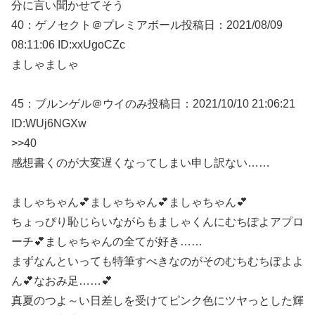
分に言い聞かせてそう
40：
ゲノセクト＠プレミアボール
投稿日：2021/08/
09
08:11:06 ID:xxUgoCZc
ましゃましゃ
45：
ブルンゲル＠ウイのみ
投稿日：2021/10/10 21:06:21
ID:WUj6NGXw
>>40
感想書くのが大変遅くなってしまい申し訳ない……
ましゃちゃん💕ましゃちゃん💕ましゃちゃん💕
ちょっぴり恥じらいながらもましゃくんにむちぽよアプロ
ーチ💕ましゃちゃんの全てが好き……
まずなんといっても特筆すべきなのがそのむちむちぽよよ
ん💕なおみ足……💕
真夏のつよ～い日差しを受けてピンク色にツヤっとした輝