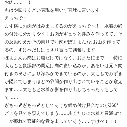
お肉……！！
もはや回りくどい表現を用いず直球に言います
えっちです
まず横にお肉がはみ出してるのがえっちです！！水着の締
め付けに分かりやすくお肉がギュッと窪みを作ってて、そ
の反動ゆえかその周りでお肉がぽよよん♪とお山を作って
るの、すけべだしはっきり言って興奮します……
ぽよよんお肉はお腹だけではなく、おまたにまで……特に
太ももと鼠蹊部の周辺は肉の食い込みか、あるいは元々肉
付きの良さにより深みができているのか、太ももでみずき
が隠れてしまうほどの谷間が作り出されていることが窺え
ます……太ももと水着が影を作り出しちゃったりもして
て……
ぎちっ💕ぎちっ💕としてそうな締め付け具合なのが360°
どこを見ても窺えてしまう……歩くたびに水着と豊満ぼで
ーが擦れて官能的な音を出していそう……すけべ！！！