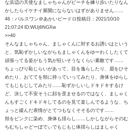
な浜辺の天使なましゃちゃんがビーチを練り歩いたりなん
かしたらイケナイ展開にならないはずがありません……
46：
パルスワン＠あかいビードロ
投稿日：2021/10/10
21:07:24
ID:WUj6NGXw
>>40
そんなましゃちゃん、ましゃくんに対するお誘いはという
と、気恥ずかしいながらもましゃくんをゆーわくしたくて
頑張ってる姿がもう気が狂いそうなくらい素敵です……
ちょっぴり恥じらいがあって、目を逸らしたり、眉をひそ
めたり、おててを頬に持っていってみたり、身体をゆらし
てもじもじしてみたり……恥ずかしいしドキドキするけ
ど、決して不安そうに顔を歪ませるのではなく、ましゃく
んもすごくドキドキしてるのを見て楽しんでるような、ち
ょっと緩んだ表情がとてつもなくそそるのです……
頬をピンクに染め、身体も揺らし……しかしながらそのむ
ちむちしゃどーぼでぃでもじもじ体揺らしはましゃく