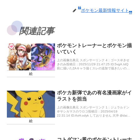
ポケモン最新情報サイト
関連記事
ポケモントレーナーとポケモン描
いていく
上の画像出典元 スポンサーリンク 4：ゴース＠きせ
きのみ投稿日：2025/11/29 21:47:25 ID:5vgA.IdQ
前に描いたZAキャラ描くスレの追加で描きたいの描
きました！参考にお願いいたします 5：アロー […]
絵
ポケカ新弾であの有名漫画家がイ
ラストを担当
上の画像出典元 スポンサーリンク 1：ジュラルドン
＠サシカマスのウロコ投稿日：2025/04/19
22:31:14 ID:AxH.odyk しておりません 大沖 @daioki
ポケモンカードゲーム 拡張パック『ロケッ […]
絵
コトダマン風のポケモントレーナ