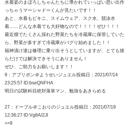
水着姿のまぼろしちゃんたちに導かれていっぱい思い出作
っちゃうマーシャドーくんが見たいです！！
あと、水着もビキニ、スイムウェア、スク水、競泳水
着……どんな水着でも大好物なので！！！！ぜひ！！！
最近畑でたくさん採れた野菜たちを冷蔵庫に保管していた
ら、野菜が多すぎて冷蔵庫がバグり始めました！！
福神漬け達は修理に乗り出そうとしていますが、とても彼
らだけでは解決できそうにありません！
ぜひ、ご助力をお願いします！！
9：
アブリボン＠ようせいジュエル
投稿日：2021/07/
14
23:25:57 ID:bseQNFHA
明日の試験科目絶対落単マン、勉強をあきらめる
27：
ドーブル＠こおりのジュエル
投稿日：2021/07/
19
12:36:27 ID:Vg8A/2JI
>>9