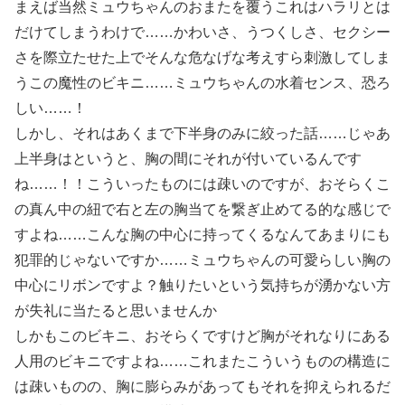
まえば当然ミュウちゃんのおまたを覆うこれはハラリとは
だけてしまうわけで……かわいさ、うつくしさ、セクシー
さを際立たせた上でそんな危なげな考えすら刺激してしま
うこの魔性のビキニ……ミュウちゃんの水着センス、恐ろ
しい……！
しかし、それはあくまで下半身のみに絞った話……じゃあ
上半身はというと、胸の間にそれが付いているんです
ね……！！こういったものには疎いのですが、おそらくこ
の真ん中の紐で右と左の胸当てを繋ぎ止めてる的な感じで
すよね……こんな胸の中心に持ってくるなんてあまりにも
犯罪的じゃないですか……ミュウちゃんの可愛らしい胸の
中心にリボンですよ？触りたいという気持ちが湧かない方
が失礼に当たると思いませんか
しかもこのビキニ、おそらくですけど胸がそれなりにある
人用のビキニですよね……これまたこういうものの構造に
は疎いものの、胸に膨らみがあってもそれを抑えられるだ