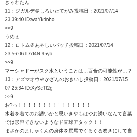
きゃわたん
11：
ジガルデ＠しろいたてがみ
投稿日：2021/07/
14
23:39:40 ID:waYk4nho
>>9
うめぇ
12：
ロトム＠あやしいパッチ
投稿日：2021/07/
14
23:56:06 ID:d4NI95yo
>>9
マーシャドーがスク水ということは…百合の可能性が…？
13：
アズマオウ＠かざんのおきいし
投稿日：2021/07/15
07:25:34
ID:XyScTl2g
>>9
お?っ！！！！！！！！！！！！！！！
水着を着てのお誘いかと思いきやもはやお誘いなんて言葉
では形容できないようなド直球アタック！！
まさかのましゃくんの身体を尻尾でぐるぐる巻きにして自