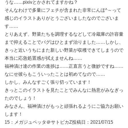
うな……pixivとかされてますかね？
そんなわけで多量にフェチが含まれた非常にんほ^～って
感じのイラストありがとうございましたなのでございま
す……
とりあえず、野菜たちを調理するなどして冷蔵庫の許容量
まで抑えることでバグはひとまず治りました……しかし、
きっと近いうちにまた新しい野菜が収穫できてしまうので
本当に応急処置感が拭えませんね……
福神漬け達の作業の進捗は……正直言うと微妙ですね……
なにせ彼らもこういったことは初めてなので……
しかし、みんなすごく張り切っています！
きっとこのイラストを見たことでみんなに熱意がみなぎっ
たのでしょう！
みなさん、福神漬けがもっと頑張れるようにご協力お願い
します！
15：
メガジュペッタ＠サトピカZ
投稿日：2021/07/15