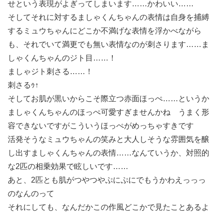
せという表現がよぎってしまいます……かわいい……
そしてそれに対するましゃくんちゃんの表情は自身を捕縛
するミュウちゃんにどこか不満げな表情を浮かべながら
も、それでいて満更でも無い表情なのが刺さります……ま
しゃくんちゃんのジト目……！
ましゃジト刺さる……！
刺さるｩ↑
そしてお肌が黒いからこそ際立つ赤面ほっぺ……というか
ましゃくんちゃんのほっぺ可愛すぎませんかね うまく形
容できないですがこういうほっぺがめっちゃすきです
活発そうなミュウちゃんの笑みと大人しそうな雰囲気を醸
し出すましゃくんちゃんの表情……なんていうか、対照的
な2匹の相乗効果で眩しいです……
あと、2匹とも肌がつやつやぷにぷにでもうかわえっっっ
のなんのって
それにしても、なんだかこの作風どこかで見たことあるよ