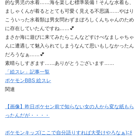
的な男児の水着……海を楽しむ標準装備！そんな水着も、
ましゃくんが着るととても可愛く見える不思議……やはり
こういった水着類は男女問わずまぼろしくんちゃんのため
に存在していたんですね……💕
まさか海に遊びに来てみたらこんなどすけべなましゃちゃ
んに遭遇して魅入られてしまうなんて思いもしなかったん
だろうなぁ……💕
素晴らしすぎます……ありがとうございます……
「絵スレ」記事一覧
ポケモンBBS 絵スレ
関連
【画像】昨日ポケセン前で知らない女の人から変な紙もら
ったんだが・・・・
ポケモンキッズ(ここで自分語りすれば大受けやろなぁ)ﾆﾁ