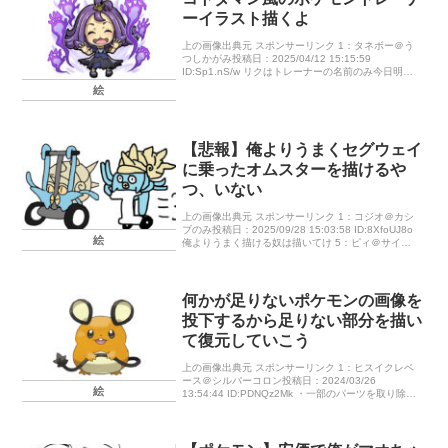
ーイラスト描くよ
上の画像出典元 スポンサーリンク 1：タネボー＠う
つしかがみ投稿日：2025/04/12 15:15:59
ID:Sp1.nS/w リクはトレーナーの名前のみ今日明日
の土日のみで、ラフレベルで5~10枚描く質問感想は
絵
全て […]
【悲報】俺よりうまくセグウェイ
に乗ったオムスターを描けるや
つ、いない
上の画像出典元 スポンサーリンク 1：コジオ＠カシ
ブのみ投稿日：2025/09/28 15:03:58 ID:8XfoUJ8o
絵
俺よりうまく描ける奴は描いてけ 5：ピィ＠サイコ
ソーダ投稿日：2025/09/28 15:3 […]
何かが足りないポケモンの画像を
投下するから足りない部分を描い
て復元していこう
上の画像出典元 スポンサーリンク 1：ヒスイクレベ
ース＠シルバーコロン投稿日：2024/03/26
絵
13:54:44 ID:PDNQz2Mk ・一部のパーツを取り除い
た画像を投下するのでその足りない部分をこんな感
じに描い […]