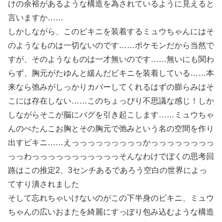
けの余裕があるような構造を為されているように見えると
言いますか……
しかしながら、このビキニを装着するミュウちゃんにはそ
のようなものは一切ないのです……ポケモンだから当然で
すが、そのようなものは一才無いのです……無いにも関わ
らず、胸元がたゆんと緩んだビキニを装着している……本
来なら弛みがしっかりカバーしてくれるはずの膨らみはそ
こには存在しない……このちょっぴり不思議な感じ！しか
しながらそこが脳にバグを引き起こします……ミュウちゃ
んのぺたんこお胸とその胸元で弛みという名の空間を作り
出すビキニ……えっっっっっっっっっかっっっっっっっっ
っっわっっっっっっっっっっっそんなわけでぼくの思考回
路はこの推定2、3センチあるであろう空白の世界によっ
てすり潰されました
そして忘れちゃいけないのがこの下半身のビキニ、ミュウ
ちゃんの広いおまたを綺麗にすっぽり包み込むような構造