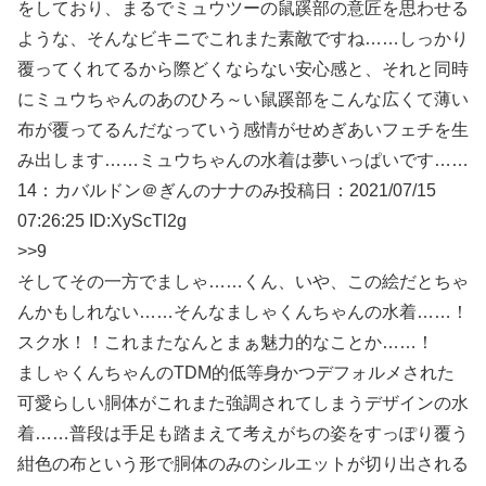
をしており、まるでミュウツーの鼠蹊部の意匠を思わせる
ような、そんなビキニでこれまた素敵ですね……しっかり
覆ってくれてるから際どくならない安心感と、それと同時
にミュウちゃんのあのひろ～い鼠蹊部をこんな広くて薄い
布が覆ってるんだなっていう感情がせめぎあいフェチを生
み出します……ミュウちゃんの水着は夢いっぱいです……
14：
カバルドン＠ぎんのナナのみ
投稿日：2021/07/15
07:26:25
ID:XyScTl2g
>>9
そしてその一方でましゃ……くん、いや、この絵だとちゃ
んかもしれない……そんなましゃくんちゃんの水着……！
スク水！！これまたなんとまぁ魅力的なことか……！
ましゃくんちゃんのTDM的低等身かつデフォルメされた
可愛らしい胴体がこれまた強調されてしまうデザインの水
着……普段は手足も踏まえて考えがちの姿をすっぽり覆う
紺色の布という形で胴体のみのシルエットが切り出される