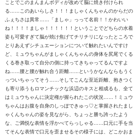
ことでこのまんまんボディが改めて脳に焼き付けられ
る……このあいらしさ！！！ましゃくんちゃんのからだの
ふぇちさは異常……「ましゃ」っって名前！！かわいい
ね！！！！ましゃ！！！！！！ということでどちらの水着
姿も可愛すぎて脳が焼け焦げてチリチリになったところで
とりあえずシチュエーションについて触れたいんですけ
ど、ミュウちゃんがましゃくんちゃんの身体を尻尾でくる
くる巻き取って自分の側に持ってきちゃってるんですよ
ね……腰と腰が触れ合う距離……というかなんならもうく
っついちゃってそう……そしてこんな至近距離、抱きつく
も寄り添うもロマンチックな浜辺のキスと相成るも、全て
はミュウちゃんに決定権が握られたこの状況……！ミュウ
ちゃんはお腹を自身のしっぽできゅっ♡と掌握されたまし
ゃくんちゃんの姿を見ながら、ちょっと勝ち誇ったよう
な、ご満悦な表情を浮かべてらっしゃる……口元に手を当
てそんな表情で口元を歪ませるその様子には、どこかおま