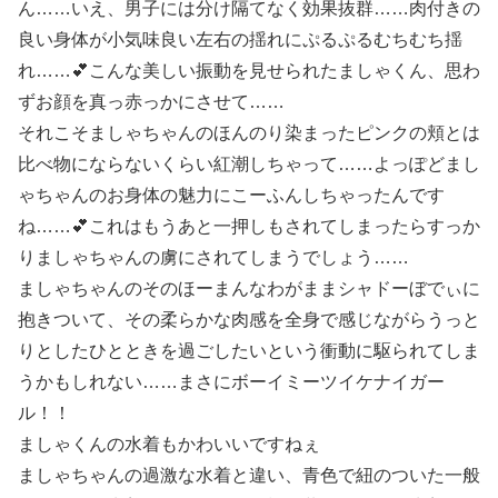
ん……いえ、男子には分け隔てなく効果抜群……肉付きの
良い身体が小気味良い左右の揺れにぷるぷるむちむち揺
れ……💕こんな美しい振動を見せられたましゃくん、思わ
ずお顔を真っ赤っかにさせて……
それこそましゃちゃんのほんのり染まったピンクの頬とは
比べ物にならないくらい紅潮しちゃって……よっぽどまし
ゃちゃんのお身体の魅力にこーふんしちゃったんです
ね……💕これはもうあと一押しもされてしまったらすっか
りましゃちゃんの虜にされてしまうでしょう……
ましゃちゃんのそのほーまんなわがままシャドーぼでぃに
抱きついて、その柔らかな肉感を全身で感じながらうっと
りとしたひとときを過ごしたいという衝動に駆られてしま
うかもしれない……まさにボーイミーツイケナイガー
ル！！
ましゃくんの水着もかわいいですねぇ
ましゃちゃんの過激な水着と違い、青色で紐のついた一般