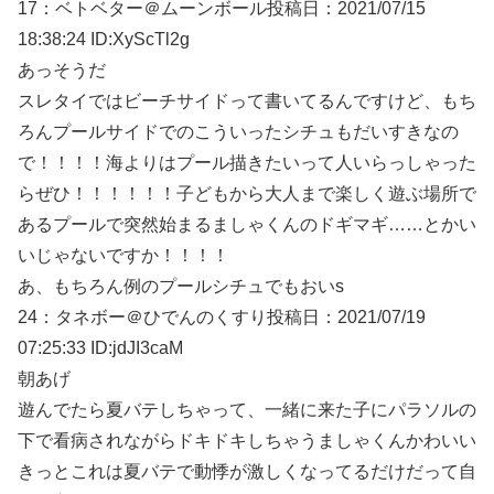
17：
ベトベター＠ムーンボール
投稿日：2021/07/15
18:38:24
ID:XyScTl2g
あっそうだ
スレタイではビーチサイドって書いてるんですけど、もち
ろんプールサイドでのこういったシチュもだいすきなの
で！！！！海よりはプール描きたいって人いらっしゃった
らぜひ！！！！！！子どもから大人まで楽しく遊ぶ場所で
あるプールで突然始まるましゃくんのドギマギ……とかい
いじゃないですか！！！！
あ、もちろん例のプールシチュでもおいs
24：
タネボー＠ひでんのくすり
投稿日：2021/07/19
07:25:33
ID:jdJI3caM
朝あげ
遊んでたら夏バテしちゃって、一緒に来た子にパラソルの
下で看病されながらドキドキしちゃうましゃくんかわいい
きっとこれは夏バテで動悸が激しくなってるだけだって自