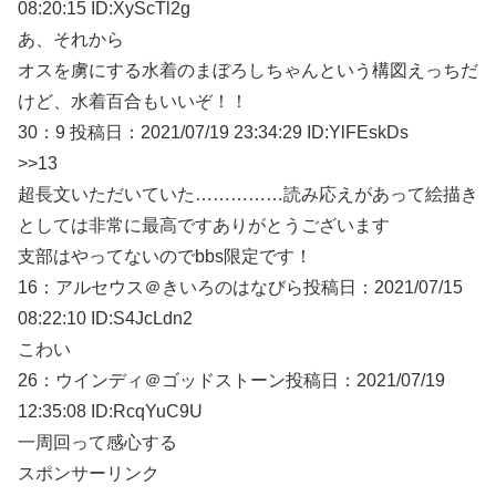
08:20:15
ID:XyScTl2g
あ、それから
オスを虜にする水着のまぼろしちゃんという構図えっちだ
けど、水着百合もいいぞ！！
30：
9
投稿日：2021/07/
19 23:34:29 ID:YlFEskDs
>>13
超長文いただいていた……………読み応えがあって絵描き
としては非常に最高ですありがとうございます
支部はやってないのでbbs限定です！
16：
アルセウス＠きいろのはなびら
投稿日：2021/07/
15
08:22:10 ID:S4JcLdn2
こわい
26：
ウインディ＠ゴッドストーン
投稿日：2021/07/
19
12:35:08 ID:RcqYuC9U
一周回って感心する
スポンサーリンク