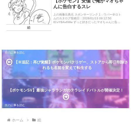
【ポケモン】安価で俺がマオちゃ
んに告白するスレ
上の画像出典元 スポンサーリンク 1：ウパー＠ロト
ムのカタログ投稿日：2026/01/13 09:12:50
ID:vYBAv6Ww ずっと好きだったマオちゃんに告白
や！告白するにはまずデートに誘わなあかん！どこ
絵
へマオち […]
【※追記：再び覚醒】ポケモンパクリゲー、ストアから即日削除さ
れるも名前を変えて転生する
【ポケモンSV】最強ジャラランガのテラレイドバトルが開催決定！
ホーム
絵