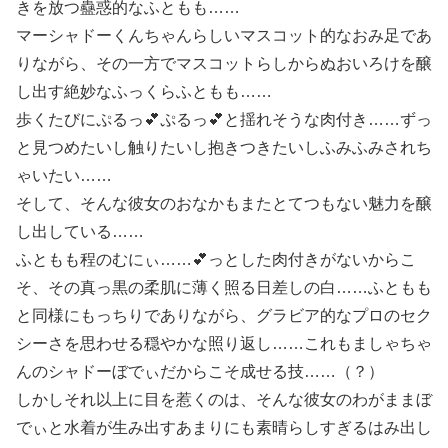
きを放つ蠱惑的なふともも……
マーシャドーくんちゃんらしいマスコット的なおみ足であ
りながら、その一方でマスコットらしからぬおいろけを醸
し出す絶妙なふっくらふともも……
歩くたびにぷるっ💕ぷるっ💕と揺れそうな肉付き……ずっ
と見つめたいし触りたいし抱きつきたいしふみふみされち
ゃいたい……
そして、そんな彼女のおなかもまたとてつもない魅力を醸
し出している……
ふともも程のむにぃ……💕っとした肉付きがないからこ
そ、その真っ黒の柔肌に薄く照る日差しの白……ふともも
と同様にもっちりでありながら、グラビア的なプロのセク
シーさを思わせる穏やかな照り返し……これもましゃちゃ
んのシャドーぼでぃだからこそ成せる技……（？）
しかしそれ以上に目を惹くのは、そんな彼女のわがままぼ
でぃと水着が生み出すあまりにも素晴らしすぎるはみ出し