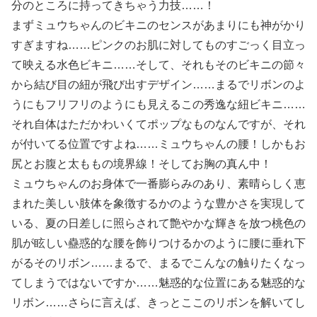
分のところに持ってきちゃう力技……！
まずミュウちゃんのビキニのセンスがあまりにも神がかり
すぎますね……ピンクのお肌に対してものすごっく目立っ
て映える水色ビキニ……そして、それもそのビキニの節々
から結び目の紐が飛び出すデザイン……まるでリボンのよ
うにもフリフリのようにも見えるこの秀逸な紐ビキニ……
それ自体はただかわいくてポップなものなんですが、それ
が付いてる位置ですよね……ミュウちゃんの腰！しかもお
尻とお腹と太ももの境界線！そしてお胸の真ん中！
ミュウちゃんのお身体で一番膨らみのあり、素晴らしく恵
まれた美しい肢体を象徴するかのような豊かさを実現して
いる、夏の日差しに照らされて艶やかな輝きを放つ桃色の
肌が眩しい蠱惑的な腰を飾りつけるかのように腰に垂れ下
がるそのリボン……まるで、まるでこんなの触りたくなっ
てしまうではないですか……魅惑的な位置にある魅惑的な
リボン……さらに言えば、きっとここのリボンを解いてし