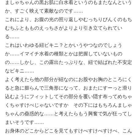
ましゃちゃんの黒お肌に白水着というのもまたなんという
か、すごく映えて素敵なのです……
これにより、お腹の光の照り返しやむっちりぴんくのもち
むちふともものえっちさがよりより引き立てられてい
る……
これはいわゆる紐ビキニ？とかいうやつなのでしょう
か……イマイチ水着の種類とかは把握していないもの
の……しかし、この露出たっぷりな、紐で結ばれた不安定
なビキニ……
よく考えたら他の部分が紐なのにお股やお胸のところにく
ると急に膨らんで三角形になって、おまたにすーっと滑り
込むようにフィットしてその部分を覆い隠す布ってめちゃ
くちゃすけべじゃないですか その下にはもちろんましゃ
ちゃんの蠱惑的な……と考えたらもう興奮で気が狂ってし
まいそうです……
お身体のどこからどこを見てもすけべすけべすけべ、こん