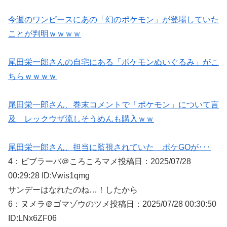
今週のワンピースにあの「幻のポケモン」が登場していた
ことが判明ｗｗｗｗ
尾田栄一郎さんの自宅にある「ポケモンぬいぐるみ」がこ
ちらｗｗｗｗ
尾田栄一郎さん、巻末コメントで「ポケモン」について言
及 レックウザ流しそうめんも購入ｗｗ
尾田栄一郎さん、担当に監視されていた ポケGOが･･･
4：
ビブラーバ＠ころころマメ
投稿日：2025/07/
28
00:29:28 ID:Vwis1qmg
サンデーはなれたのね…！したから
6：
ヌメラ＠ゴマゾウのツメ
投稿日：2025/07/
28 00:30:50
ID:LNx6ZF06