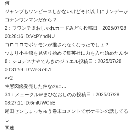
何
ジャンプもワンピースしかないけどそれ以上にサンデーが
コナンワンマンだから？
2：
フワンテ＠おしゃれカードみどり
投稿日：2025/07/
28
00:28:16 ID:VcPYhdNU
コロコロでポケモンが推されなくなったでしょ？
つまり小学館を見切り始めて集英社に力を入れ始めたんや
8：
シロデスナ＠でんきのジュエル
投稿日：2025/07/
28
00:31:59 ID:WeG.eb7I
>>2
生態図鑑発売した仲なのに…
34：
メェークル＠まひなおしのみ
投稿日：2025/07/
28
08:27:11 ID:6mfUWCbE
尾田センしょっちゅう巻末コメントでポケモンの話してる
し
関連