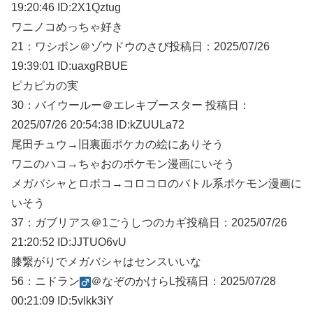
19:20:46 ID:2X1Qztug
ワニノコめっちゃ好き
21：
ワシボン＠ゾウドウのさび
投稿日：2025/07/
26
19:39:01 ID:uaxgRBUE
ピカピカの実
30：
バイウールー＠エレキブースター
投稿日：
2025/07/
26 20:54:38 ID:kZUULa72
尾田チュウ→旧裏面ポケカの絵にありそう
ワニのハコ→ちゃおのポケモン漫画にいそう
メガバシャとロボコ→コロコロのバトル系ポケモン漫画に
いそう
37：
ガブリアス＠1ごうしつのカギ
投稿日：2025/07/
26
21:20:52 ID:JJTUO6vU
膝繋がりでメガバシャはセンスいいな
56：
ニドラン
＠なぞのかけらL
投稿日：2025/07/
28
00:21:09 ID:5vlkk3iY