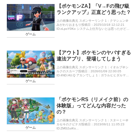
【ポケモンZA】「V→Fの飛び級
ランクアップ」正直どう思った？
上の画像出典元 スポンサーリンク 1：クマシュン＠
みがわりおまもり投稿日：2025/10/18 12:12:21
ID:zLpoY0Ko システム上仕方ないとは思ったがどう
しても萎えが勝った ポケモンZA全然ランク上がら
ゲーム
[…]
【アウト】ポケモンのヤバすぎる
違法アプリ、登場してしまう
上の画像出典元 スポンサーリンク 1：イオルブ＠シ
ルクのスカーフ投稿日：2026/01/09 22:00:05
ID:4ND.HU.Q アカンでしょ 1：ガラルヒヒダルマ＠
シャラサブレ投稿日：2026/01/10 02: […]
ゲーム
「ポケモンRS（リメイク前）の
体験版」ってどんな内容だった
の？
上の画像出典元 スポンサーリンク 1：スターミー＠
カセキのクビナガ投稿日：2023/06/11 11:05:23
ゲーム
ID:ZMG2utKs
https://w.atwiki.jp/aniwotawiki/pages/145 […]