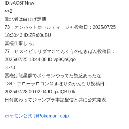
ID:sAG6FNnw
>>2
敗北者は白ひげ定期
73：
オンバット＠トルティージャ
投稿日：2025/07/
25
18:30:43 ID:ZRt60uBU
冨樫仕事しろ。
77：
ヒスイビリリダマ＠てんくうのせきばん
投稿日：
2025/07/
25 18:44:08 ID:vp9QaQqo
>>73
冨樫は龍星群でポケモンやってた疑惑あったな
134：
アローラロコン＠きぼりのかんむり
投稿日：
2025/07/
28 00:02:04 ID:gxJQBT0k
日付変わってジャンプラ本誌配信と共に公式発表
ポケモン公式
@Pokemon_cojp