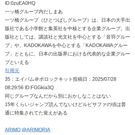
ID:0zuEA0HQ
一ッ橋グループ内だしまあ
一ツ橋グループ（ひとつばしグループ）は、日本の大手出
版社である小学館と集英社を中核とする企業グループ。出
版社としては、講談社と光文社を中心とする「音羽グルー
プ」や、KADOKAWAを中心とする「KADOKAWAグルー
プ」とともに、日本の出版界における代表的な企業グルー
プといえる
引用元
35：
エイパム＠ポロックキット
投稿日：2025/07/
28
08:29:56 ID:FGGkia3Q
同じグループなんだから別におかしなことはない
15年くらいジャンプ読んでないけどルビサファの頃は普
通に特集されてた覚えがある
ARIMO
@ARIMORIA