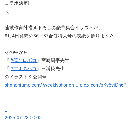
コラボ決定‼️
＼
連載作家陣描き下ろしの豪華集合イラストが、
8月4日発売の36・37合併特大号の表紙を飾ります🎉
その中から、
『
#僕とロボコ
』宮崎周平先生
『
#アオのハコ
』三浦糀先生
のイラストを公開✏️
shonenjump.com/j/weeklyshonen…
pic.x.com/pKy5viDn67
2025-07-28 00:00