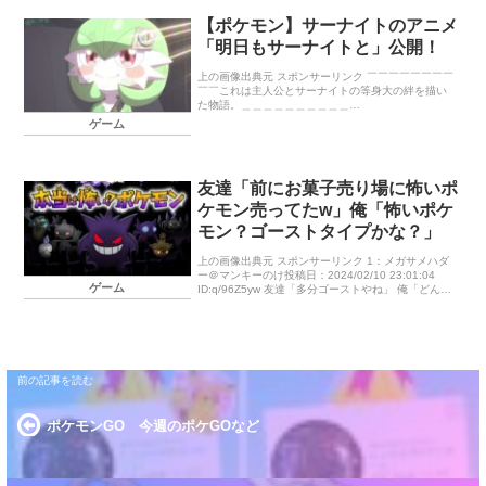
【ポケモン】サーナイトのアニメ
「明日もサーナイトと」公開！
上の画像出典元 スポンサーリンク ￣￣￣￣￣￣￣￣
￣￣これは主人公とサーナイトの等身大の絆を描い
た物語。＿＿＿＿＿＿＿＿＿＿
https://t.co/NVUWZCm8Sd #POKETOON
ゲーム
pic.twitter.c […]
友達「前にお菓子売り場に怖いポ
ケモン売ってたw」俺「怖いポケ
モン？ゴーストタイプかな？」
上の画像出典元 スポンサーリンク 1：メガサメハダ
ー＠マンキーのけ投稿日：2024/02/10 23:01:04
ゲーム
ID:q/96Z5yw 友達「多分ゴーストやね」 俺「どんな
見た目だった？」 友達「目が縦に2つある生首」 […]
ポケモンGO 今週のポケGOなど