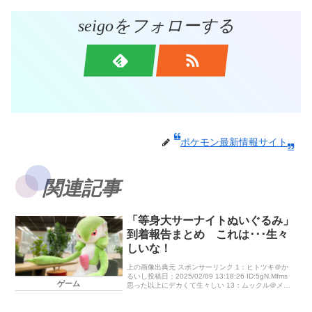
seigoをフォローする
ポケモン最新情報サイト
関連記事
「等身大サーナイトぬいぐるみ」
到着報告まとめ これは･･･生々
しいな！
上の画像出典元 スポンサーリンク 1：ヒトツキ＠か
るいし投稿日：2025/02/09 13:18:26 ID:5gN.Mfms
ゲーム
思った以上にデカくて生々しい 13：ムックル＠メダ
ルボックス投稿日：2025/02/09 1 […]