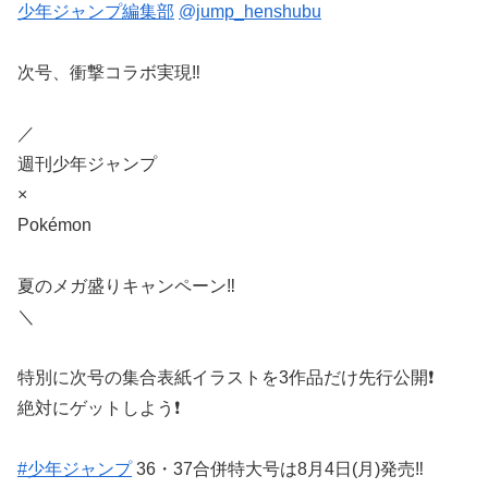
少年ジャンプ編集部
@jump_henshubu
次号、衝撃コラボ実現‼️
／
週刊少年ジャンプ
×
Pokémon
夏のメガ盛りキャンペーン‼️
＼
特別に次号の集合表紙イラストを3作品だけ先行公開❗️
絶対にゲットしよう❗️
#少年ジャンプ
36・37合併特大号は8月4日(月)発売‼️