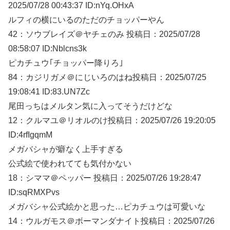
2025/07/
28 00:43:37 ID:nYq.OHxA
ルフィの横にいるのただのチョッパーやん
42：
ソウブレイズ＠ヤチェのみ
投稿日：2025/07/
28
08:58:07 ID:Nblcns3k
ピカチュウ｢チョッパー降りろ｣
84：
カジリガメ＠にじいろのはね
投稿日：2025/07/
25
19:08:41 ID:83.UN7Zc
尾田っちはメルタン気に入ってそうだけどな
12：
クルマユ＠リオルのけ
投稿日：2025/07/
26 19:20:05
ID:4rfIgqmM
メガバシャが癖なく上手すぎる
公式絵で使われてても気付かない
18：
シママ＠ペッパー
投稿日：2025/07/
26 19:28:47
ID:sqRMXPvs
メガバシャ公式絵かと思った…ピカチュウは可愛いな
14：
ウルガモス＠ボーマンダナイト
投稿日：2025/07/
26