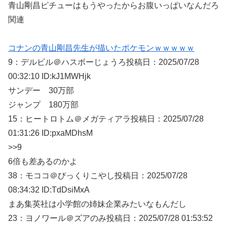
青山剛昌ピチューはもうやったからお腹いっぱいなんだろ
関連
コナンの青山剛昌先生が描いたポケモンｗｗｗｗｗ
9：
デルビル＠ハスボーじょうろ
投稿日：2025/07/
28
00:32:10 ID:kJ1MWHjk
サンデー 30万部
ジャンプ 180万部
15：
ヒートロトム＠メガティアラ
投稿日：2025/07/
28
01:31:26 ID:pxaMDhsM
>>9
6倍も差あるのかよ
38：
モココ＠びっくりこやし
投稿日：2025/07/
28
08:34:32 ID:TdDsiMxA
まあ集英社は小学館の姉妹企業みたいなもんだし
23：
ヨノワール＠ズアのみ
投稿日：2025/07/
28 01:53:52