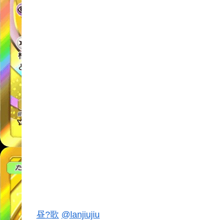
昼?歌
@lanjiujiu