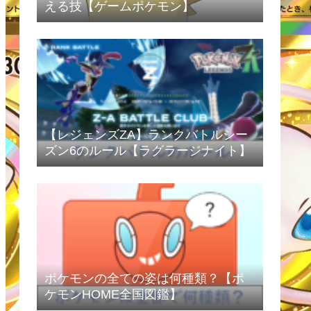
える技【ゲームポケモン】
【レジェンズZA】ランクバトルシー
ズン6のルール【ラグラージナイト】
ポケモンの全ての姿は何種類？【ポ
ケモンHOME全国図鑑】