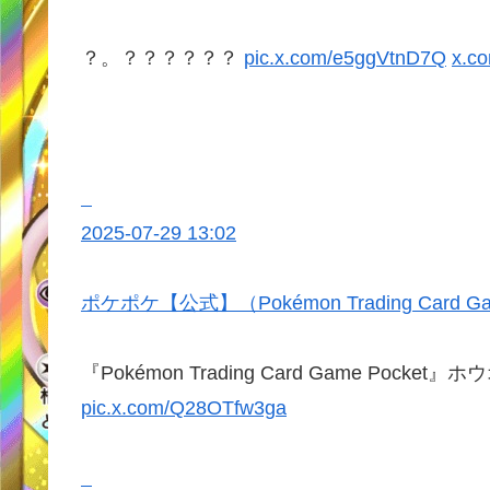
？。？？？？？？
pic.x.com/e5ggVtnD7Q
x.co
2025-07-29 13:02
ポケポケ【公式】（Pokémon Trading Card Ga
『Pokémon Trading Card Game Po
pic.x.com/Q28OTfw3ga