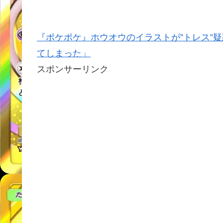
『ポケポケ』ホウオウのイラストが”トレス”疑
てしまった」
スポンサーリンク