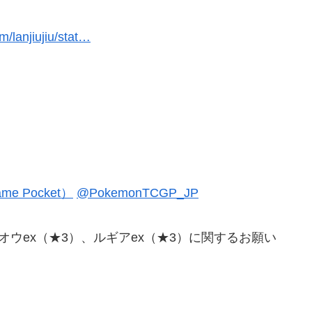
m/lanjiujiu/stat…
me Pocket）
@PokemonTCGP_JP
cket』ホウオウex（★3）、ルギアex（★3）に関するお願い