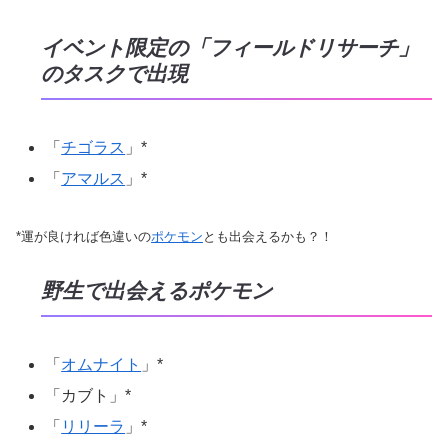
イベント限定の「フィールドリサーチ」
のタスクで出現
「
チゴラス
」*
「
アマルス
」*
*運が良ければ色違いの
ポケモン
とも出会えるかも？！
野生で出会えるポケモン
「
オムナイト
」*
「カブト」*
「
リリーラ
」*