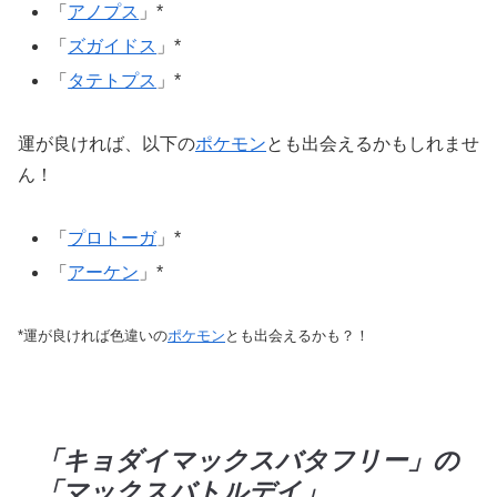
「
アノプス
」*
「
ズガイドス
」*
「
タテトプス
」*
運が良ければ、以下の
ポケモン
とも出会えるかもしれませ
ん！
「
プロトーガ
」*
「
アーケン
」*
*運が良ければ色違いの
ポケモン
とも出会えるかも？！
「キョダイマックスバタフリー」の
「マックスバトルデイ」