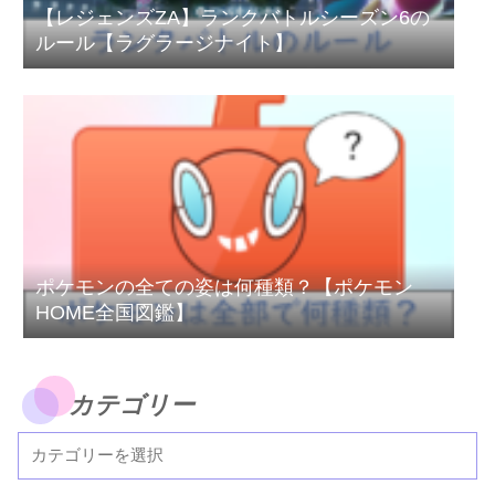
【レジェンズZA】ランクバトルシーズン6の
ルール【ラグラージナイト】
ポケモンの全ての姿は何種類？【ポケモン
HOME全国図鑑】
カテゴリー