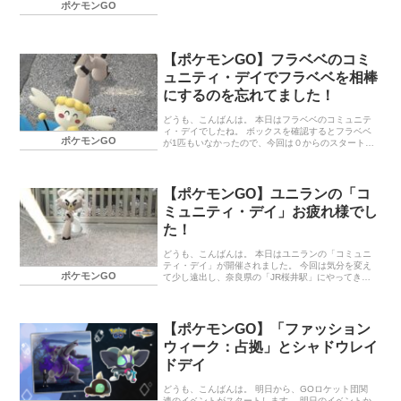
いので、大量にアメを確保しておくのもいいかもし
ポケモンGO
れませんね。 イベント内容 イベント期間 イベント
ボーナス 終わりに… イベント内容 「ラルトス」が
野生でいつもより多く出現します。* イベント開始か
ら終了5時間後までに「キルリア」（「ラルトス」の
【ポケモンGO】フラベベのコミ
進化形）を「サーナイト」もしくは「エルレイド」
に進化させると、特別なスペシャルアタック「シン
ュニティ・デイでフラベベを相棒
クロノイズ」を覚えます。 コミュニティ・デイ限定
にするのを忘れてました！
の「スペシャルリサーチ」を体験できるチケットを
販売。 イベント期間 2025…
どうも、こんばんは。 本日はフラベベのコミュニテ
ィ・デイでしたね。 ボックスを確認するとフラベベ
ポケモンGO
が1匹もいなかったので、今回は０からのスタートで
す。 大体２時間ほど歩いて、色違いを20匹ほどゲッ
トできました。 「PokémonGO＋plus」を使用して
ゲットしていたので、2時間ほどでモンスターボール
が無くなりましたが、今回はいつもより色違いのゲ
【ポケモンGO】ユニランの「コ
ット数が多かったです。 その後、フラベベをフラー
ミュニティ・デイ」お疲れ様でし
ジェスまで進化させようとしましたが、まさかの相
棒にしてハートを7個獲得しないと進化できないとい
た！
う条件を忘れていました。 そのときには歩く元気も
なかったので、とりあえずフラエッテで止めてま
どうも、こんばんは。 本日はユニランの「コミュニ
す。 ただ、まだ期間…
ティ・デイ」が開催されました。 今回は気分を変え
ポケモンGO
て少し遠出し、奈良県の「JR桜井駅」にやってきま
した。 ここから北上していくというルートで、散策
を開始。 途中で「三輪明神 大神神社」も少し寄った
りして、「コミュニティ・デイ」を楽しみました！
天気は曇り空で時々小雨が降ったりもしていました
【ポケモンGO】「ファッション
がが、歩いているときは降ってなかったのでラッキ
ウィーク：占拠」とシャドウレイ
ーでした。 ユニランの色違いは合計9匹ゲット！ 高
個体値のユニランを進化させて、「あまえる」を習
ドデイ
得したランクルスもゲットできました。 終わりに…
北上し続けたものはいいものの、２駅３駅くらいで
どうも、こんばんは。 明日から、GOロケット団関
「JR万葉まほろば線」の電…
連のイベントがスタートします。 明日のイベントか