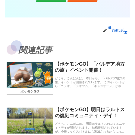
Yottue8
関連記事
【ポケモンGO】「パルデア地方
の旅」イベント開催！
どうも、こんばんは。 本日から、「パルデア地方の
旅」イベントが開催されています。 このイベントか
ら「コジオ」「ジオヅム」「キョジオーン」がポケ
モンGOに初登場しています。 また、この期間中は
ポケモンGO
色違いの「ヨーギラス」や「タツベイ」と出会いや
すくなるようです。 パルデア地方の旅 イベント期間
イベントボーナス 野生で出会えるポケモン 12月2日
^、4日、6日 ** 、8日 12月3日、5日、7日 ** 、9日^
【ポケモンGO】明日はラルトス
レイドバトル 3つ星レイド 終わりに… パルデア地方
の旅 イベント期間 2025年12月2日（火）10：00～
の復刻コミュニティ・デイ！
12月9日（火）20：00 イベントボーナス 「レイドバ
トル」で勝利したときに獲…
どうも、こんばんは。 明日はラルトスのコミュニテ
ィ・デイが開催されます。 結構復刻されています
が、今後マックスバトルにも追加されるかもしれな