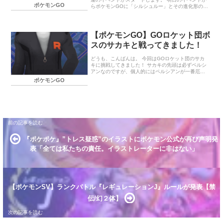
ポケモンGO
らポケモンGOに「シルシュルー」とその進化形の
「タギングル」が初登場します。 さらに、GOロケ
ット団のボス・サカキからは、「シャドウパルキ
ア」をゲットするチャンスがありますよ。 ファッシ
ョンウィーク：占拠 イベント期間 イベントボーナス
【ポケモンGO】GOロケット団ボ
シャドウレイド 1つ星レイド 3つ星レイド 「ホウオ
スのサカキと戦ってきました！
ウ」シャドウレイドデイ イベント期間 イベントボー
ナス 終わりに… ファッションウィーク：占拠 イベ
ント期間 2025年1月15日（水）0：00～1月19日
どうも、こんばんは。 今回はGOロケット団のサカ
（日）20：00まで イベントボーナス GOロケット団
キに挑戦してきました！ サカキの先頭は必ずペルシ
がポ…
アンなのですが、個人的にはペルシアンが一番厄介
です。 かくとうタイプで挑んでも、こちらよりも与
ポケモンGO
えるダメージが多いので、先頭ポケモンが先に倒さ
れることが多々あります。 今回もペルシアンに1体
倒されてしまいましたが、その後は盛り返して無事
勝利。 シャドウギラティナのゲットチャンスまで無
事到達。 そして、無事ゲットできました！ 個体値は
微妙でしたが…。 次は、明日のシャドウカイオーガ
レイド頑張ります。 終わりに… 「世界の終わりに柴
犬と」という漫画がYoutubeでアップされていたの
で視聴しました。テンポ…
『ポケポケ』”トレス疑惑”のイラストにポケモン公式が再び声明発
表「全ては私たちの責任。イラストレーターに非はない」
【ポケモンSV】ランクバトル『レギュレーションJ』ルールが発表【禁
伝/幻２体】