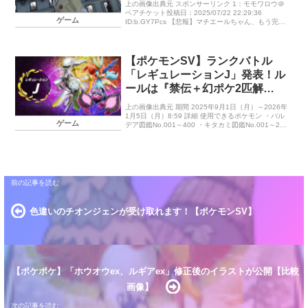
上の画像出典元 スポンサーリンク 1：モモワロウ＠
ペアチケット投稿日：2025/07/22 22:29:36
ゲーム
ID:b.GY7Pcs 【悲報】マチエールちゃん、もう完全
に男を知った顔になる… 泣きそう […]
【ポケモンSV】ランクバトル
「レギュレーションJ」発表！ル
ールは『禁伝＋幻ポケ2匹解
禁』！
上の画像出典元 期間 2025年9月1日（月）～2026年
1月5日（月）8:59 詳細 使用できるポケモン ・パル
ゲーム
デア図鑑No.001～400 ・キタカミ図鑑No.001～200
・ブルーベリー図鑑No.001～242 […]
色違いのチオンジェンが受け取れます！【ポケモンSV】
【ポケポケ】「ホウオウex、ルギアex」修正後のイラストが公開【比較
画像】