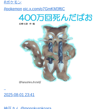
#ポケモン
#pokemon
pic.x.com/o7GmKM3f6C
2025-08-01 23:41
納豆さん
@monokurokoara