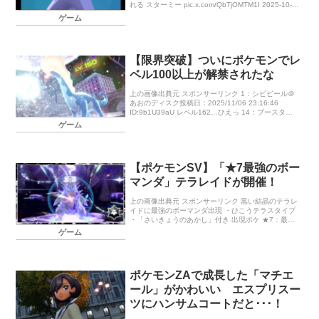
れる スターミー pic.x.com/QbTjOMTM1I 2025-10-
16 18:24 un […]
ゲーム
【限界突破】ついにポケモンでレ
ベル100以上が解禁されたな
上の画像出典元 スポンサーリンク 1：シビビール＠
あおのディスク投稿日：2025/11/06 23:16:46
ID:9b1U39aU レベル162…ひえっ 14：ブースター
＠メンタルハーブ投稿日：2025/11/06 […]
ゲーム
【ポケモンSV】「★7最強のボー
マンダ」テラレイドが開催！
上の画像出典元 スポンサーリンク 黒い結晶のテラレ
イドに最強のボーマンダ出現 ・ひこうテラスタイプ
・「さいきょうのあかし」付き 出現ポケ ★7：最強
のボーマンダ 期間 2025年4月18日（金）9:00～4月
ゲーム
21日（月 […]
ポケモンZAで成長した「マチエ
ール」がかわいい エスプリスー
ツにハンサムコートだと･･･！