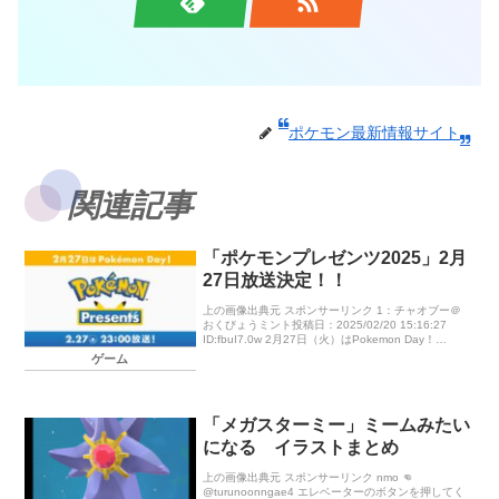
ポケモン最新情報サイト
関連記事
「ポケモンプレゼンツ2025」2月
27日放送決定！！
上の画像出典元 スポンサーリンク 1：チャオブー＠
おくびょうミント投稿日：2025/02/20 15:16:27
ID:fbuI7.0w 2月27日（火）はPokemon Day！
Pokemon Dayを記念して、2月2 […]
ゲーム
「メガスターミー」ミームみたい
になる イラストまとめ
上の画像出典元 スポンサーリンク nmo 👊
@turunoonngae4 エレベーターのボタンを押してく