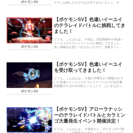
ポケモンSV
ケモンは倒しただけでは入手できないらしく、すべ
てのトレーナーの勝利回数が合計100万回に達したと
きに、テラレイドバトルに参加したトレーナーに
「ふしぎなおくりもの」でプレゼントされるそうで
す。 まだ参加していませんが、期間中に1回は参加
【ポケモンSV】色違いイーユイ
しておきたいですね。 また、くさポケモンの大量発
のテラレイドバトルに挑戦してき
生イベントも開催されています。 色違いのチオンジ
ェンが登場中！みんなで協力して色違いのポケモン
ました！
を仲間にするチャンス！ イベント期間 出現ポケモン
色違いのチオンジェンの「ふしぎなおくりもの」に
どうも、こんばんは。 今回は、現在開催中の色違い
ついて プレゼント期間 プレゼ…
イーユイのテラレイドバトルに挑戦してきました。
ポケモンSV
良い攻略法を思いつかなかったので、攻略サイトを
確認し、特性「すいほう」のオニシズクモで挑戦。
技はとりあえず「アクアブレイク」さえあればいい
ので、他３つは適当です。 危なげなく勝利すること
ができました。 イーユイの攻撃は痛いですが、耐久
【ポケモンSV】色違いイーユイ
はそれほど無いので、シールドさえ割れば、楽にHP
を受け取ってきました！
を削れましたね。 初クリアの報酬としては微妙でし
たが、明日も挑戦しようと思います。 終わりに… 色
違いディンルーが配布されていたので受け取りまし
どうも、こんばんは。 今週の月曜日まで開催されて
た。頭の器の色は同じような気がしますが、体の部
いた色違いイーユイのテラレイドバトルでの合計勝
分の色が灰色っぽくなってますね…
利回数が3,126,823回ということで、ふしぎなおくり
もので色違いイーユイが受け取れるようになってい
ポケモンSV
ます。 ということで、早速受け取ってきました！蒼
炎の炎を身にまとっている感じで良いですね。 青い
金魚ですけど。 来週からは色違いのコライドンとミ
ライドンがゲットできるシリアルコード配布される
【ポケモンSV】アローラナッシ
ので、ゲットしておきたいですね。 個人的には、店
頭配布はあまりやってほしくはないんですけどね。
ーのテラレイドバトルとカラミン
終わりに… 今週は特別なテラレイドバトルイベント
ゴ大量発生イベント開催決定！
や大量発生イベントは無し。次週に期待したいとこ
ろです。 ランキング参加…
どうも、こんばんは。 今週末から、ポケモンSVで新
たなイベントが開催されます。 テラレイドバトルで