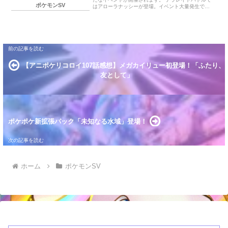
ポケモンSV
はアローラナッシーが登場。イベント大量発生では
カラミンゴがピックアップされています。 ちなみに
カラミンゴの色違いは、薄いピンク色です。 テラレ
イドバトルピックアップ！ナッシー（アローラのす
がた） イベント期間 出現ポケモン カラミンゴ大量
発生！ イベント期間 出現ポケモン 終わりに… テラ
レイドバトルピックアップ！ナッシー（アローラの
すがた） イベント期間 2025年1月17日（金）9:00
～1月20日（月）8:59 出現ポケモン ★5：ナッシー
【アニポケリコロイ107話感想】メガカイリュー初登場！「ふたり、
（アローラのすがた） カラミンゴ大量発生！ イベン
ト…
友として」
ポケポケ新拡張パック「未知なる水域」登場！
ホーム
ポケモンSV