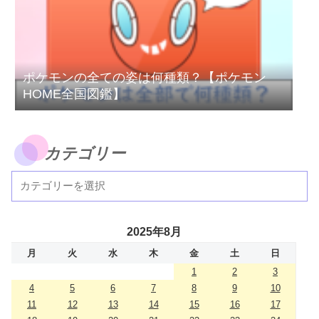
ポケモンの全ての姿は何種類？【ポケモン
HOME全国図鑑】
カテゴリー
2025年8月
月
火
水
木
金
土
日
1
2
3
4
5
6
7
8
9
10
11
12
13
14
15
16
17