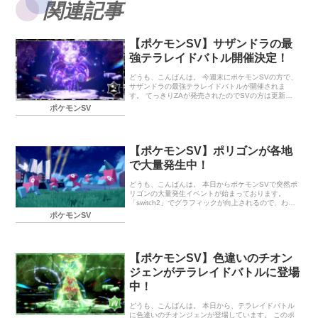
関連記事
【ポケモンSV】サザンドラの最
強テラレイドバトル開催決定！
どうも、こんばんは。 今週末にポケモンSVの方で、
サザンドラの最強テラレイドバトルが開催されま
す。 てっきりZAが発売されたのでSVの方は更新さ
れないのかと思いましたが、そんなことはなかった
ポケモンSV
ですね。 サザンドラのテラスタイプはどくタイプ。
サザンドラは特攻が高いので、特防が高いポケモン
で挑みたいところですね。 最強のサザンドラ出
現！？ イベント期間 出現ポケモン 終わりに… 最強
【ポケモンSV】ポリゴンが各地
のサザンドラ出現！？ イベント期間 2025年11月7日
（金）9：00～11月10日（月）8：59 2025年11月
で大量発生中！
14日（金）9：00～11月17日（月）8：59 出現ポケ
モン ★7：最強のサザンドラ ★5：ハピナス…
どうも、こんばんは。 本日からポケモンSVで突然ポ
リゴンの大量発生イベントが始まっております。
「switch2」でグラフィックが向上されるので、わか
りやすさのためにポリゴンを大量発生させたのだろ
ポケモンSV
うか……と勝手に思ってみたり。 とりあえず、ポリ
ゴン好きの方はゲットのチャンスです。 ポリゴン大
量発生中！ イベント期間 出現ポケモン 終わりに…
ポリゴン大量発生中！ イベント期間 2025年6月2日
【ポケモンSV】色違いのチオン
（月）9：00～6月5日（木）8：59 出現ポケモン ポ
リゴン（パルデア地方、キタカミの里、ブルーベリ
ジェンがテラレイドバトルに登場
ー学園で出現） 終わりに… 「Nintendo Switch 2 」
中！
は今週5日発売です。自分は抽選に…
どうも、こんばんは。 本日から、テラレイドバトル
に色違いのチオンジェンが登場しています。 このポ