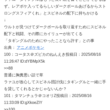
ず。レアポケ入ってるらしいダークボールあげるからスト
ロングスフィアくれ」とスピネルの配下に持ちかける
↓
ウルトが見つけてダークボールを取り返すためにスピネル
配下と戦闘、その際にカイリューが出てくる
「タギングルのためにやったことなら許す」との事
出典：
アニメポケモン
100：
コータス＠ズピカのねんえき
投稿日：2025/08/
16
11:26:47 ID:dYBMpX5k
>>88
普通に胸糞悪い話で草
ラァユが改心してスピネル団討伐にタギングルと一緒に手
を貸してくれるとかじゃないんか？
101：
タマンチュラ＠コオリZ
投稿日：2025/08/
16
11:33:09 ID:gXkoeZlY
>>100