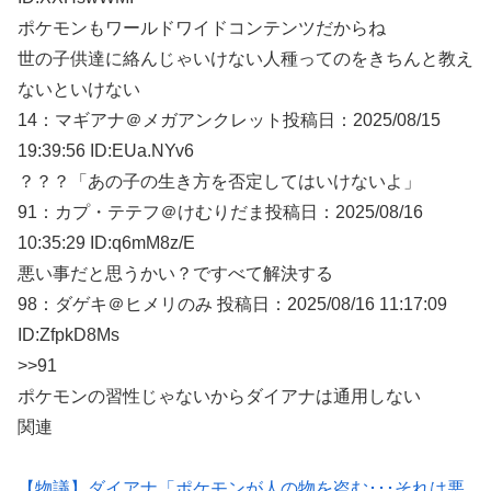
ポケモンもワールドワイドコンテンツだからね
世の子供達に絡んじゃいけない人種ってのをきちんと教え
ないといけない
14：
マギアナ＠メガアンクレット
投稿日：2025/08/
15
19:39:56 ID:EUa.NYv6
？？？「あの子の生き方を否定してはいけないよ」
91：
カプ・テテフ＠けむりだま
投稿日：2025/08/
16
10:35:29 ID:q6mM8z/E
悪い事だと思うかい？ですべて解決する
98：
ダゲキ＠ヒメリのみ
投稿日：2025/08/
16 11:17:09
ID:ZfpkD8Ms
>>91
ポケモンの習性じゃないからダイアナは通用しない
関連
【物議】ダイアナ「ポケモンが人の物を盗む･･･それは悪