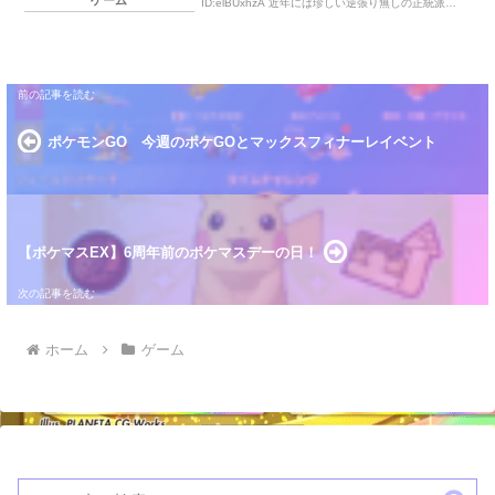
ID:elBUxhzA 近年には珍しい逆張り無しの正統派き
たわ 2：ボスゴドラ＠ヨプのみ投稿日：2025/08 […]
ポケモンGO 今週のポケGOとマックスフィナーレイベント
【ポケマスEX】6周年前のポケマスデーの日！
ホーム
ゲーム