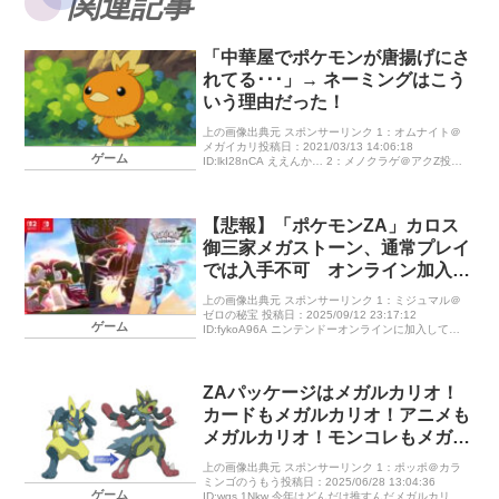
関連記事
「中華屋でポケモンが唐揚げにさ
れてる･･･」→ ネーミングはこう
いう理由だった！
上の画像出典元 スポンサーリンク 1：オムナイト＠
メガイカリ投稿日：2021/03/13 14:06:18
ゲーム
ID:lkI28nCA ええんか… 2：メノクラゲ＠アクZ投稿
日：2021/03/13 14:06:45 ID: […]
【悲報】「ポケモンZA」カロス
御三家メガストーン、通常プレイ
では入手不可 オンライン加入必
須の模様
上の画像出典元 スポンサーリンク 1：ミジュマル＠
ゼロの秘宝 投稿日：2025/09/12 23:17:12
ゲーム
ID:fykoA96A ニンテンドーオンラインに加入してラ
ンクバトルしないと貰えない模様 【公式 […]
ZAパッケージはメガルカリオ！
カードもメガルカリオ！アニメも
メガルカリオ！モンコレもメガル
カリオ！1番くじもメガルカリ
上の画像出典元 スポンサーリンク 1：ポッポ＠カラ
オ！
ミンゴのうもう投稿日：2025/06/28 13:04:36
ゲーム
ID:wgs.1Nkw 今年はどんだけ推すんだメガルカリ