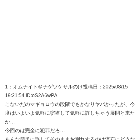
1：
オムナイト＠ナゲツケサルのけ
投稿日：2025/08/
15
19:21:54 ID:oS2A6wPA
こないだのマギョロウの段階でもかなりヤバかったが、今
度はいよいよ気軽に窃盗して気軽に許しちゃう展開と来た
か…
今回のは完全に犯罪だろ…
あんな簡単に許してそのままお別れするのは流石にどうな