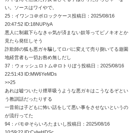
い。ソースはワイやで。
25：
イワンコ＠ポロックケース
投稿日：2025/08/
16
20:47:52 ID:18NUP/yA
悪人に制裁下らなきゃ気が済まない奴等ってピノキオとか
見たら発狂しそう
詐欺師の狐も悪ガキ騙してロバに変えて売り捌いてる遊園
地経営者も一切お咎め無しだし
37：
ウォッシュロトム＠ロトりぼう
投稿日：2025/08/
16
22:51:43 ID:MW6YeMDs
>>25
あれは嘘ついたり煙草吸うような悪ガキはこうなるぞとい
う教訓話だったりする
一昔前は子どもに怖い話をして悪い事をさせないというの
が流行ってた
94：
パモ＠そらいろたまいし
投稿日：2025/08/
16
10:59:22 ID:CyIwHDSc