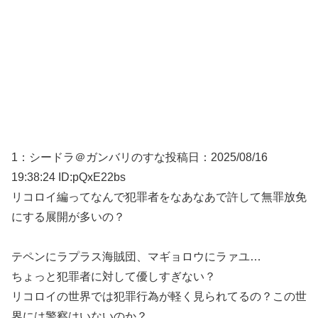
1：
シードラ＠ガンバリのすな
投稿日：2025/08/
16
19:38:24 ID:pQxE22bs
リコロイ編ってなんで犯罪者をなあなあで許して無罪放免
にする展開が多いの？
テペンにラプラス海賊団、マギョロウにラァユ…
ちょっと犯罪者に対して優しすぎない？
リコロイの世界では犯罪行為が軽く見られてるの？この世
界には警察はいないのか？