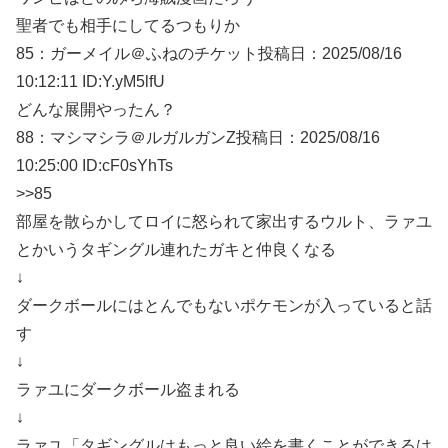
聖者でも相手にしてるつもりか
85：
ガーメイル＠ふねのチケット
投稿日：2025/08/
16
10:12:11 ID:Y.yM5lfU
どんな展開やったん？
88：
マシマシラ＠ルガルガンZ
投稿日：2025/08/
16
10:25:00 ID:cF0sYhTs
>>85
部屋を散らかしてロイに怒られて家出するウルト、ラァユ
とかいうタギングル連れたガキと仲良くなる
↓
ダークボールにはとんでもないポケモンが入っていると話
す
↓
ラァユにダークボール盗まれる
↓
ラァユ「タギングルはもっと良い絵を書くことができるは