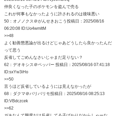
仲良くなった子のポケモンを盗んで売る
これが何事もなかったように許されるのは後味悪い
50：
オノノクス＠がんせきおこう
投稿日：2025/08/
16
06:20:08 ID:Uo4wmItM
>>48
よく勧善懲悪論が出るけどじゃあどうしたら良かったんだ
って思う
反省してごめんなさいじゃまだ足りない？
62：
デオキシス＠ペッパー
投稿日：2025/08/
16 07:41:18
ID:sxYw3iHo
>>50
言うほど反省しているようには見えなかったが
68：
ダクマ＠バリバリモ
投稿日：2025/08/
16 08:25:13
ID:VBdczcek
>>62
ガキなんて態度だけ反省してる子ばかりだからしゃーな