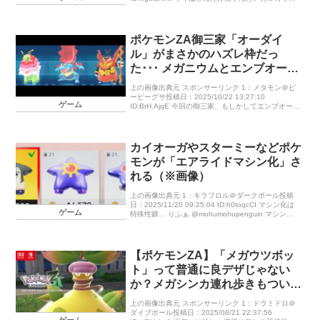
オ！ 2：ヒートロトム＠グラウンドメモリ投稿日：
20 […]
ポケモンZA御三家「オーダイ
ル」がまさかのハズレ枠だっ
た･･･ メガニウムとエンブオーが
ここまで使えるとは
上の画像出典元 スポンサーリンク 1：メタモン＠ピ
ーピーグサ投稿日：2025/10/22 13:27:10
ゲーム
ID:BrH.AjqE 今回の御三家、もしかしてエンブオーが
勝ち組でメガニウムとオーダイル負け組か？ ダイル
選ん […]
カイオーガやスターミーなどポケ
モンが「エアライドマシン化」さ
れる（※画像）
上の画像出典元 1：キラフロル＠ダークボール投稿
日：2025/11/20 09:25:04 ID:h0toqcCI マシン化は
ゲーム
特殊性癖… りふぁ @mohumohupenguin マシン市
場が闇市すぎる #エアライダー […]
【ポケモンZA】「メガウツボッ
ト」って普通に良デザじゃない
か？メガシンカ連れ歩きもついに
実現か
上の画像出典元 スポンサーリンク 1：ドラミドロ＠
ダイブボール投稿日：2025/08/21 22:37:56
ゲーム