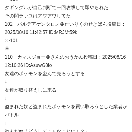
タギングルが自己判断で一回攻撃して即やられた
その間ラァユはアワアワしてた
102：
パルデアケンタロス＠たいりくのせきばん
投稿日：
2025/08/
16 11:42:57 ID:MRJMt59k
>>101
草
110：
カマスジョー＠きんのおうかん
投稿日：2025/08/
16
12:10:26 ID:AsuwG8lo
友達のポケモンを盗んで売ろうとする
↓
友達が取り替えしに来る
↓
盗まれた奴と盗まれたポケモンを買い取ろうとした業者が
バトル
↓
盗んだ奴「どうしてこんなことに！？」