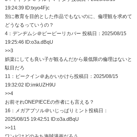
19:24:39 ID:txyo4Fjc
別に教育を目的とした作品でもないのに、倫理観を求めて
どうなるっていうの？
4：
デンヂムシ＠ピーピーリカバー
投稿日：2025/08/
15
19:25:46 ID:o3a.dBqU
>>3
娯楽にしても良い子が観るんだから最低限の倫理はないと
駄目だろ
11：
ビークイン＠あかいかけら
投稿日：2025/08/
15
19:32:02 ID:imkUZH9U
>>4
お前それONEPIECEの作者にも言える？
16：
メガアブソル＠いじっぱりミント
投稿日：
2025/08/
15 19:42:51 ID:o3a.dBqU
>>11
ワンピはどのみち海賊漫画だろう