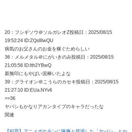
20：
フシギソウ＠ソルガレオZ
投稿日：2025/08/
15
19:52:24 ID:ZQsI8wQU
病気のお父さんのお金を稼ぐためらしい
36：
メルメタル＠にがいきのみ
投稿日：2025/08/
15
21:05:56 ID:lth2YBwQ
新無印にもやばい泥棒いたよな
39：
グライオン＠こうらのカセキ
投稿日：2025/08/
15
21:27:10 ID:EUa.NYv6
>>36
ヤバシもかなりアカンタイプのキャラだったな
関連
【犯罪】アニメポケモンに颯爽と登場した「ヤバシ」とか