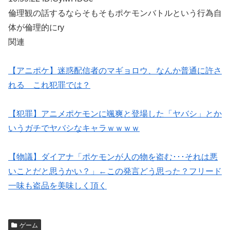
倫理観の話するならそもそもポケモンバトルという行為自
体が倫理的にry
関連
【アニポケ】迷惑配信者のマギョロウ、なんか普通に許さ
れる これ犯罪では？
【犯罪】アニメポケモンに颯爽と登場した「ヤバシ」とか
いうガチでヤバシなキャラｗｗｗｗ
【物議】ダイアナ「ポケモンが人の物を盗む･･･それは悪
いことだと思うかい？」←この発言どう思った？フリード
一味も盗品を美味しく頂く
ゲーム