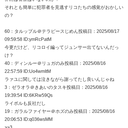
それとも簡単に犯罪者を見逃すリコたちの感覚がおかしい
の？
60：
タルップル＠テラピースじめん
投稿日：2025/08/
17
09:59:58 ID:ymRcPatM
今更だけど、リコロイ編ってジュンサー出てないんだっ
け？
40：
ディンルー＠リュガのみ
投稿日：2025/08/
16
22:57:59 ID:Uo4wmItM
ラァユに関しては泣きながら謝ってたし良いんじゃね
3：
ゼラオラ＠きあいのタスキ
投稿日：2025/08/
16
19:39:54 ID:6KRw59Qs
ライボルも反社だし
19：
ガラルファイヤー＠ホズのみ
投稿日：2025/08/
16
20:06:53 ID:q036wsMM
>>3