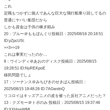
これ
定職もつかずに個人であんな巨大な飛行船乗り回してるの
普通にヤバい集団だから
しかも資金は子供の稼ぎ頼み
20：
ブルー＠ももぼんぐり
投稿日：2025/08/
16 20:18:51
ID:yZpcU5I.
>>3
>>19
これは事実だったのか…
8：
ウインディ＠あおのディスク
投稿日：2025/08/
15
19:28:51 ID:NyREKpoE
移民問題でしょ
17：
ソーナンス＠みちびきのせきばん
投稿日：
2025/08/
15 19:48:26 ID:7AGwxtnQ
リコロイはキッズアニメの皮を被った反社アニメだった？
13：
クズモー＠トポのみ
投稿日：2025/08/
15 19:37:46
ID:XXHswWMI