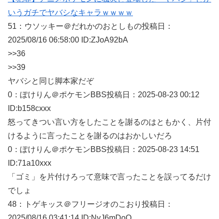
いうガチでヤバシなキャラｗｗｗｗ
51：
ウソッキー＠だれかのおとしもの
投稿日：
2025/08/
16 06:58:00 ID:ZJoA92bA
>>36
>>39
ヤバシと同じ脚本家だぞ
0：
ぽけりん＠ポケモンBBS
投稿日：2025-08-23 00:12
ID:b158cxxx
怒ってきつい言い方をしたことを謝るのはともかく、片付
けるように言ったことを謝るのはおかしいだろ
0：
ぽけりん＠ポケモンBBS
投稿日：2025-08-23 14:51
ID:71a10xxx
「ゴミ」を片付けろって意味で言ったことを誤ってるだけ
でしょ
48：
トゲキッス＠フリージオのこおり
投稿日：
2025/08/
16 03:41:14 ID:NyJ6mDoQ