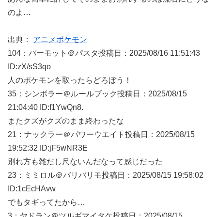
のよ…
出典：
アニメポケモン
104：
パーモット＠パスタ
投稿日：2025/08/
16 11:51:43
ID:zX/sS3qo
人のポケモンを取ったらどろぼう！
35：
シンボラー＠ルールブック
投稿日：2025/08/
15
21:04:40 ID:f1YwQn8.
またクズがクズのまま終わったな
21：
ナックラー＠パワーウエイト
投稿日：2025/08/
15
19:52:32 ID:jF5wNR3E
別れ方も雑だし尺ないんだなって感じだった
23：
ミミロル＠バリバリモ
投稿日：2025/08/
15 19:58:02
ID:1cEcHAvw
でもタギってたから…
3：
ヤドラン＠ツルギマイタケ
投稿日：2025/08/
15