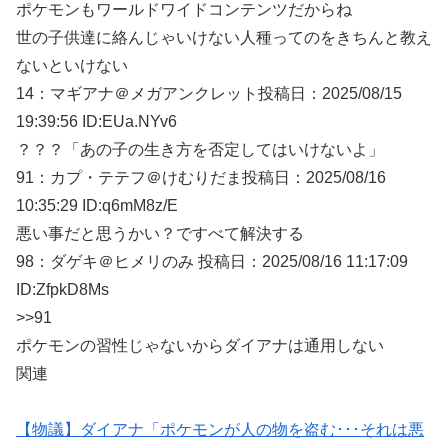
ポケモンもワールドワイドコンテンツだからね
世の子供達に絡んじゃいけない人種ってのをきちんと教え
ないといけない
14：
マギアナ＠メガアンクレット
投稿日：2025/08/
15
19:39:56 ID:EUa.NYv6
？？？「あの子の生き方を否定してはいけないよ」
91：
カプ・テテフ＠けむりだま
投稿日：2025/08/
16
10:35:29 ID:q6mM8z/E
悪い事だと思うかい？ですべて解決する
98：
ダゲキ＠ヒメリのみ
投稿日：2025/08/
16 11:17:09
ID:ZfpkD8Ms
>>91
ポケモンの習性じゃないからダイアナは通用しない
関連
【物議】ダイアナ「ポケモンが人の物を盗む･･･それは悪