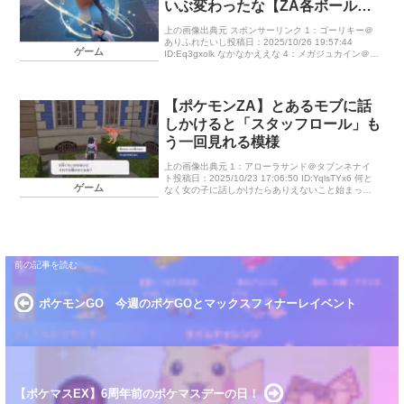
いぶ変わったな【ZA各ボールエ
フェクト比較】
上の画像出典元 スポンサーリンク 1：ゴーリキー＠
ありふれたいし投稿日：2025/10/26 19:57:44
ゲーム
ID:Eq3gxolk なかなかええな 4：メガジュカイン＠カ
ンムリパス投稿日：2025/10/26 19: […]
【ポケモンZA】とあるモブに話
しかけると「スタッフロール」も
う一回見れる模様
上の画像出典元 1：アローラサンド＠タブンネナイ
ト投稿日：2025/10/23 17:06:50 ID:YqlsTYx6 何と
ゲーム
なく女の子に話しかけたらありえないこと始まって
クソ笑ってる — kzm33 (@g […]
ポケモンGO 今週のポケGOとマックスフィナーレイベント
【ポケマスEX】6周年前のポケマスデーの日！