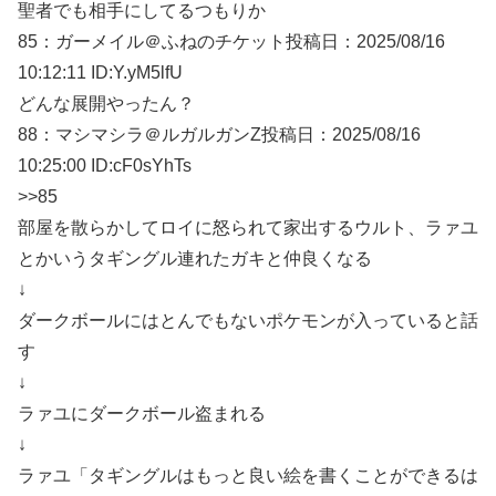
聖者でも相手にしてるつもりか
85：
ガーメイル＠ふねのチケット
投稿日：2025/08/
16
10:12:11 ID:Y.yM5lfU
どんな展開やったん？
88：
マシマシラ＠ルガルガンZ
投稿日：2025/08/
16
10:25:00 ID:cF0sYhTs
>>85
部屋を散らかしてロイに怒られて家出するウルト、ラァユ
とかいうタギングル連れたガキと仲良くなる
↓
ダークボールにはとんでもないポケモンが入っていると話
す
↓
ラァユにダークボール盗まれる
↓
ラァユ「タギングルはもっと良い絵を書くことができるは