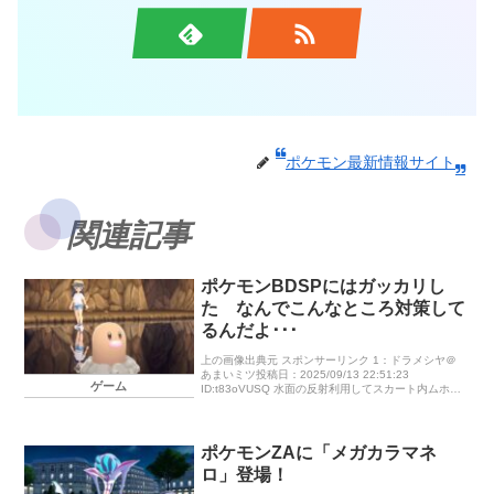
ポケモン最新情報サイト
関連記事
ポケモンBDSPにはガッカリし
た なんでこんなところ対策して
るんだよ･･･
上の画像出典元 スポンサーリンク 1：ドラメシヤ＠
あまいミツ投稿日：2025/09/13 22:51:23
ゲーム
ID:t83oVUSQ 水面の反射利用してスカート内ムホホ
wしようとしたらガッツリ対策されてて怒った こう
いうと […]
ポケモンZAに「メガカラマネ
ロ」登場！