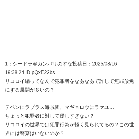
1：
シードラ＠ガンバリのすな
投稿日：2025/08/
16
19:38:24 ID:pQxE22bs
リコロイ編ってなんで犯罪者をなあなあで許して無罪放免
にする展開が多いの？
テペンにラプラス海賊団、マギョロウにラァユ…
ちょっと犯罪者に対して優しすぎない？
リコロイの世界では犯罪行為が軽く見られてるの？この世
界には警察はいないのか？