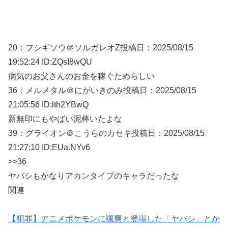
20：
フシギソウ＠ソルガレオZ
投稿日：2025/08/
15
19:52:24 ID:ZQsI8wQU
病気のお父さんのお金を稼ぐためらしい
36：
メルメタル＠にがいきのみ
投稿日：2025/08/
15
21:05:56 ID:lth2YBwQ
新無印にもやばい泥棒いたよな
39：
グライオン＠こうらのカセキ
投稿日：2025/08/
15
21:27:10 ID:EUa.NYv6
>>36
ヤバシもかなりアカンタイプのキャラだったな
関連
【犯罪】アニメポケモンに颯爽と登場した「ヤバシ」とか