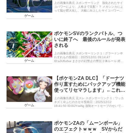
上の画像出典元 スポンサーリンク 強化されたサイ
コパワーにより、人格まで支配！？ メガシンカによ
って脳が肥大化し、大幅に向上したサイコパワーは
身体から溢れ、光り輝いています。この色鮮やかな
ゲーム
光には、強力な催眠 […]
ポケモンSVのランクバトル、つ
いに終了へ 最後のルールが発表
される
上の画像出典元 スポンサーリンク 1：グラードン＠
わすれもの投稿日：2025/12/01 09:14:47
ゲーム
ID:aJU6ufxw まさかの幻禁止の禁伝２体ルール 終了
時期はまさかの未定。この大味の２体伝説環境がポ
ケモン […]
【ポケモンZA DLC】「ドーナツ
作り直すためにバックアップ機能
使ってリセマラします」←これ根
本的におかしいことしてるよ
上の画像出典元 元スレ スポンサーリンク 1：ワッカ
な･･･オートセーブは不要だった
ネズミ＠ふたのカセキ投稿日：2025/12/12
ゲーム
16:41:50 ID:8IJYssNg 強制オートセーブのせいでド
ーナツ厳選にバックアップ使わされてダルい！&lar
[…]
ポケモンZAの「ムーンボール」
のエフェクトｗｗｗ SVからだ