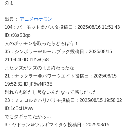
のよ…
出典：
アニメポケモン
104：
パーモット＠パスタ
投稿日：2025/08/
16 11:51:43
ID:zX/sS3qo
人のポケモンを取ったらどろぼう！
35：
シンボラー＠ルールブック
投稿日：2025/08/
15
21:04:40 ID:f1YwQn8.
またクズがクズのまま終わったな
21：
ナックラー＠パワーウエイト
投稿日：2025/08/
15
19:52:32 ID:jF5wNR3E
別れ方も雑だし尺ないんだなって感じだった
23：
ミミロル＠バリバリモ
投稿日：2025/08/
15 19:58:02
ID:1cEcHAvw
でもタギってたから…
3：
ヤドラン＠ツルギマイタケ
投稿日：2025/08/
15