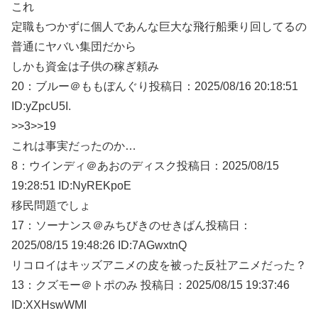
これ
定職もつかずに個人であんな巨大な飛行船乗り回してるの
普通にヤバい集団だから
しかも資金は子供の稼ぎ頼み
20：
ブルー＠ももぼんぐり
投稿日：2025/08/
16 20:18:51
ID:yZpcU5I.
>>3
>>19
これは事実だったのか…
8：
ウインディ＠あおのディスク
投稿日：2025/08/
15
19:28:51 ID:NyREKpoE
移民問題でしょ
17：
ソーナンス＠みちびきのせきばん
投稿日：
2025/08/
15 19:48:26 ID:7AGwxtnQ
リコロイはキッズアニメの皮を被った反社アニメだった？
13：
クズモー＠トポのみ
投稿日：2025/08/
15 19:37:46
ID:XXHswWMI