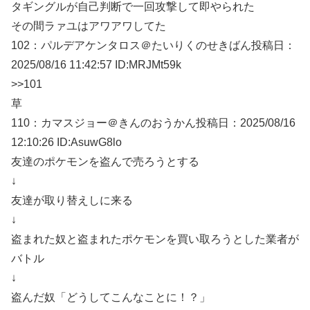
タギングルが自己判断で一回攻撃して即やられた
その間ラァユはアワアワしてた
102：
パルデアケンタロス＠たいりくのせきばん
投稿日：
2025/08/
16 11:42:57 ID:MRJMt59k
>>101
草
110：
カマスジョー＠きんのおうかん
投稿日：2025/08/
16
12:10:26 ID:AsuwG8lo
友達のポケモンを盗んで売ろうとする
↓
友達が取り替えしに来る
↓
盗まれた奴と盗まれたポケモンを買い取ろうとした業者が
バトル
↓
盗んだ奴「どうしてこんなことに！？」