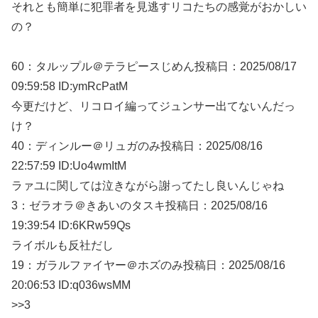
それとも簡単に犯罪者を見逃すリコたちの感覚がおかしい
の？
60：
タルップル＠テラピースじめん
投稿日：2025/08/
17
09:59:58 ID:ymRcPatM
今更だけど、リコロイ編ってジュンサー出てないんだっ
け？
40：
ディンルー＠リュガのみ
投稿日：2025/08/
16
22:57:59 ID:Uo4wmItM
ラァユに関しては泣きながら謝ってたし良いんじゃね
3：
ゼラオラ＠きあいのタスキ
投稿日：2025/08/
16
19:39:54 ID:6KRw59Qs
ライボルも反社だし
19：
ガラルファイヤー＠ホズのみ
投稿日：2025/08/
16
20:06:53 ID:q036wsMM
>>3