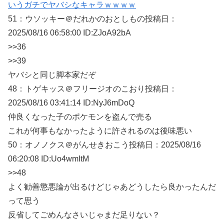
いうガチでヤバシなキャラｗｗｗｗ
51：
ウソッキー＠だれかのおとしもの
投稿日：
2025/08/
16 06:58:00 ID:ZJoA92bA
>>36
>>39
ヤバシと同じ脚本家だぞ
48：
トゲキッス＠フリージオのこおり
投稿日：
2025/08/
16 03:41:14 ID:NyJ6mDoQ
仲良くなった子のポケモンを盗んで売る
これが何事もなかったように許されるのは後味悪い
50：
オノノクス＠がんせきおこう
投稿日：2025/08/
16
06:20:08 ID:Uo4wmItM
>>48
よく勧善懲悪論が出るけどじゃあどうしたら良かったんだ
って思う
反省してごめんなさいじゃまだ足りない？