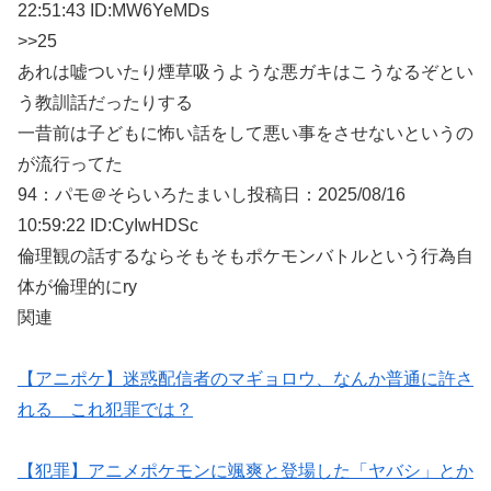
22:51:43 ID:MW6YeMDs
>>25
あれは嘘ついたり煙草吸うような悪ガキはこうなるぞとい
う教訓話だったりする
一昔前は子どもに怖い話をして悪い事をさせないというの
が流行ってた
94：
パモ＠そらいろたまいし
投稿日：2025/08/
16
10:59:22 ID:CyIwHDSc
倫理観の話するならそもそもポケモンバトルという行為自
体が倫理的にry
関連
【アニポケ】迷惑配信者のマギョロウ、なんか普通に許さ
れる これ犯罪では？
【犯罪】アニメポケモンに颯爽と登場した「ヤバシ」とか