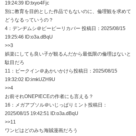
19:24:39 ID:txyo4Fjc
別に教育を目的とした作品でもないのに、倫理観を求めて
どうなるっていうの？
4：
デンヂムシ＠ピーピーリカバー
投稿日：2025/08/
15
19:25:46 ID:o3a.dBqU
>>3
娯楽にしても良い子が観るんだから最低限の倫理はないと
駄目だろ
11：
ビークイン＠あかいかけら
投稿日：2025/08/
15
19:32:02 ID:imkUZH9U
>>4
お前それONEPIECEの作者にも言える？
16：
メガアブソル＠いじっぱりミント
投稿日：
2025/08/
15 19:42:51 ID:o3a.dBqU
>>11
ワンピはどのみち海賊漫画だろう