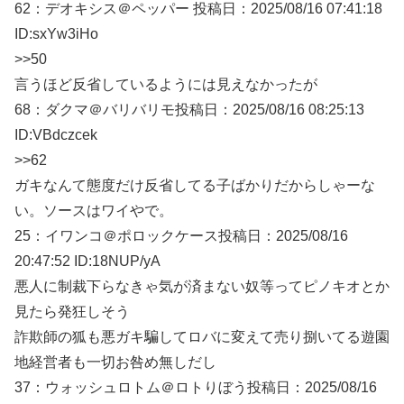
62：
デオキシス＠ペッパー
投稿日：2025/08/
16 07:41:18
ID:sxYw3iHo
>>50
言うほど反省しているようには見えなかったが
68：
ダクマ＠バリバリモ
投稿日：2025/08/
16 08:25:13
ID:VBdczcek
>>62
ガキなんて態度だけ反省してる子ばかりだからしゃーな
い。ソースはワイやで。
25：
イワンコ＠ポロックケース
投稿日：2025/08/
16
20:47:52 ID:18NUP/yA
悪人に制裁下らなきゃ気が済まない奴等ってピノキオとか
見たら発狂しそう
詐欺師の狐も悪ガキ騙してロバに変えて売り捌いてる遊園
地経営者も一切お咎め無しだし
37：
ウォッシュロトム＠ロトりぼう
投稿日：2025/08/
16