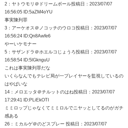
2：
ヤトウモリ＠ドリームボール
投稿日：2023/07/
07
16:56:05 ID:5aZM4oYU
事実陳列罪
3：
アーケオス＠ノコッチのウロコ
投稿日：2023/07/
07
16:56:24 ID:Qn8Awfe6
やーいケモナー
5：
サザンドラ＠ホエルコじょうろ
投稿日：2023/07/
07
16:58:54 ID:5lGknguU
これは事実陳列罪だな
いくらなんでもテレビ局が一プレイヤーを監視しているの
はやばいな
14：
メロエッタ＠チルットのはね
投稿日：2023/07/
07
17:29:41 ID:PLiEkOTI
ミミロップじゃなくてミミロルでニヤッとしてるのがガチ
感ある
26：
ミカルゲ＠のどスプレー
投稿日：2023/07/
07