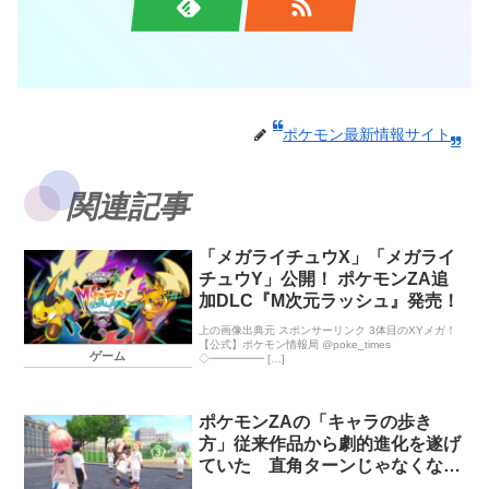
ポケモン最新情報サイト
関連記事
「メガライチュウX」「メガライ
チュウY」公開！ ポケモンZA追
加DLC『M次元ラッシュ』発売！
上の画像出典元 スポンサーリンク 3体目のXYメガ！
【公式】ポケモン情報局 @poke_times
ゲーム
◇━━━━━ […]
ポケモンZAの「キャラの歩き
方」従来作品から劇的進化を遂げ
ていた 直角ターンじゃなくなる
とは･･･