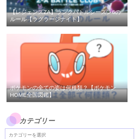
【レジェンズZA】ランクバトルシーズン6の
ルール【ラグラージナイト】
ポケモンの全ての姿は何種類？【ポケモン
HOME全国図鑑】
カテゴリー