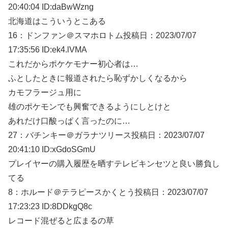
20:40:04 ID:daBwWzng
北海道はこういうとこある
16：
ドンファン＠スマホロトム
投稿日：2023/07/
07
17:35:56 ID:ek4.lVMA
これだからポケケモナー初心者は…
ふとしたときに報道されたら恥ずかしくなるから
カモフラージュ用に
雄のポケモンでも興奮できるようにしとけと
あれだけ口酸っぱく言ったのに…
27：
バチンキー＠ガラナツリース
投稿日：2023/07/
07
20:41:10 ID:xGdoSGmU
プレイヤーの購入履歴を晒すテレビキンセツと良い勝負し
てる
8：
ホルード＠テラピースかくとう
投稿日：2023/07/
07
17:23:23 ID:8DDkgQ8c
レコード混ぜると広まるの草