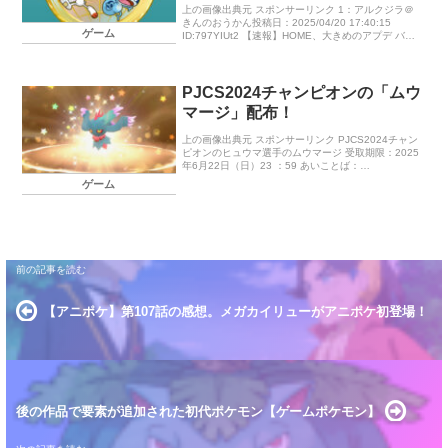
として保管しよう
上の画像出典元 スポンサーリンク 1：アルクジラ＠
きんのおうかん投稿日：2025/04/20 17:40:15
ゲーム
ID:797YIUt2 【速報】HOME、大きめのアプデ バー
ジョンからして何らかの新機能が来ると思われる
[…]
PJCS2024チャンピオンの「ムウ
マージ」配布！
上の画像出典元 スポンサーリンク PJCS2024チャン
ピオンのヒュウマ選手のムウマージ 受取期限：2025
年6月22日（日）23 ：59 あいことば：
24MHABATAKUKAM1（ 0＝ゼロ） 性格：おくびょ
ゲーム
う 持ち […]
【アニポケ】第107話の感想。メガカイリューがアニポケ初登場！
後の作品で要素が追加された初代ポケモン【ゲームポケモン】