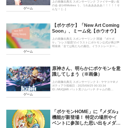
上の画像出典元 スポンサーリンク ファイヤー使い友
の会 @146Moltres う、うわあああああ！！！！！そ
ゲーム
んな！ […]
【ポケポケ】「New Art Coming
Soon」、ミーム化【ホウオウ】
上の画像出典元 スポンサーリンク 関連 『ポケポ
ケ』”トレス疑惑”のイラストにポケモン公式が再び声
明発表「全ては私たちの責任。イラストレーターに
非はない」 1：チェリム＠ヨロイパス投稿日：
ゲーム
2025/07/31 02:42 […]
原神さん、明らかにポケモンを意
識してしまう（※画像）
上の画像出典元 スポンサーリンク 3：ヤヤコマ＠メ
ガティアラ投稿日：2025/09/25 00:33:34
ID:./MUQjW6 パット見ジムバッチ チャムの助
@Chumchum110968 まってフリンズの宝石箱ポ
ゲーム
[…]
「ポケモンHOME」に『メダル』
機能が新登場！ 特定の場所やイ
ベントに参加した思い出をメダル