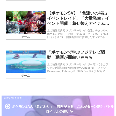
【ポケモンSV】「色違いの4災」
イベントレイド、「大量発生」イ
ベント開催！着せ替えアイテムプ
レゼントも
上の画像出典元 スポンサーリンク 色違いのさいやく
ポケモン登場！ 期間：7月23日（水）9:00～9月15
ゲーム
日（月）8:59 ・開催期間中に参加したすべてのトレ
ーナーの勝利回数が合計100万回を超えると、その
[…]
「ポケモンで学ぶフジテレビ騒
動」動画が面白いｗｗｗ
上の画像出典元 スポンサーリンク ポケモンで学ぶフ
ジテレビ騒動 pic.twitter.com/uQrIL85Fzi — とさい
(@tosaisan) February 8, 2025 Senさん(千変万化
[…]
ゲーム
ポケモンZAの「みがわり」、無理がある これがターン制とバトル
ロイヤルの違いか