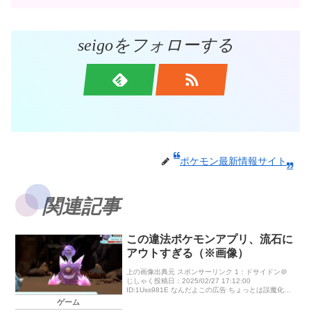
seigoをフォローする
ポケモン最新情報サイト
関連記事
この違法ポケモンアプリ、流石に
アウトすぎる（※画像）
上の画像出典元 スポンサーリンク 1：ドサイドン＠
じしゃく投稿日：2025/02/27 17:12:00
ID:1Uss981E なんだよこの広告 ちょっとは誤魔化せ
よ https://play.google.com/s […]
ゲーム