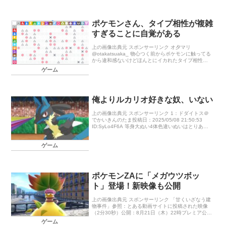
ポケモンさん、タイプ相性が複雑
すぎることに自覚がある
上の画像出典元 スポンサーリンク オ夕マリ
@otakatsuaka_ 物心つく前からポケモンに触ってる
から違和感ないけどほんとにイカれたタイプ相性し
てる pic.x.com/hNzs9C4iCr 2025-10-16 […]
ゲーム
俺よりルカリオ好きな奴、いない
上の画像出典元 スポンサーリンク 1：ドダイトス＠
でかいきんのたま投稿日：2025/05/08 21:50:53
ID:SyLo4F6A 等身大ぬい4体色違いぬいはとりあえ
ず5万分予約購入 svの配信色ルカリオはけんぞう […]
ゲーム
ポケモンZAに「メガウツボッ
ト」登場！新映像も公開
上の画像出典元 スポンサーリンク 「甘くいざなう建
物事件」参照：とある動画サイトに投稿された映像
（2分30秒）公開：8月21日（木）22時プレミア公開
備考：閲覧注意※この映像には、心理的な緊張感を
ゲーム
伴うシーンが含まれます。 […]