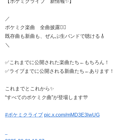
【ポケミクライブ 新情報✨】
／
ポケミク楽曲 全曲披露❤️‍🔥
既存曲も新曲も、ぜんぶ生バンドで聴ける🎸
＼
✅これまでに公開された楽曲たち←もちろん！
✅ライブまでに公開される新曲たち←あります！
これまでとこれから✨
“すべてのポケミク曲”が登場します🎊
#ポケミクライブ
pic.x.com/mMD3E3lwUG