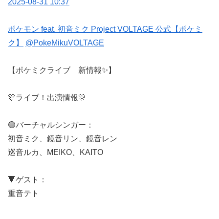
2025-08-31 10:37
ポケモン feat. 初音ミク Project VOLTAGE 公式【ポケミ
ク】
@PokeMikuVOLTAGE
【ポケミクライブ 新情報✨】
🎊ライブ！出演情報🎊
🟢バーチャルシンガー：
初音ミク、鏡音リン、鏡音レン
巡音ルカ、MEIKO、KAITO
🔻ゲスト：
重音テト