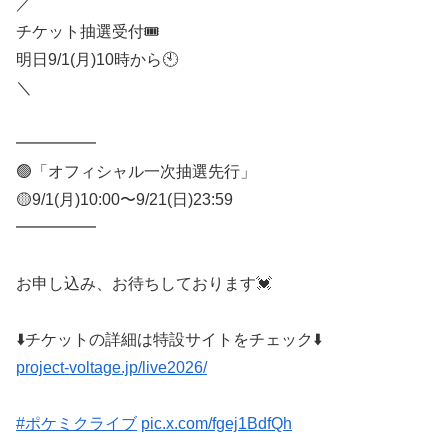
／
チケット抽選受付🎟️
明日9/1(月)10時から🕙
＼
━━━━━
🟢「オフィシャル一次抽選先行」
🟡9/1(月)10:00〜9/21(日)23:59
━━━━━
お申し込み、お待ちしております💓
⬇️チケットの詳細は特設サイトをチェック⬇️
project-voltage.jp/live2026/
#ポケミクライブ
pic.x.com/fgej1BdfQh